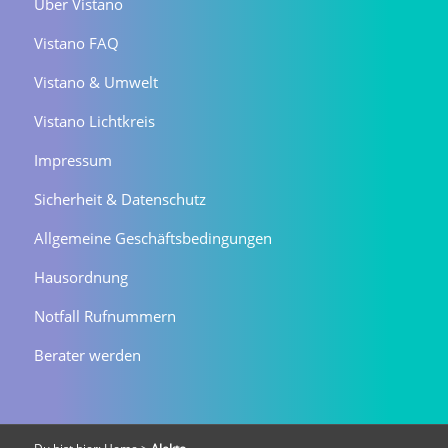
Über Vistano
Vistano FAQ
Vistano & Umwelt
Vistano Lichtkreis
Impressum
Sicherheit & Datenschutz
Allgemeine Geschäftsbedingungen
Hausordnung
Notfall Rufnummern
Berater werden