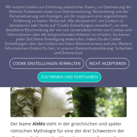
FRAGEN? KOSTENLOS ANRUFEN:
0800-8478266
Wir nutzen Cookies zur Erhebung statistischer Daten, zur Optimierung der
Website-Funktionen sowie zum Onlinemarketing, Remarketing und der
Personalisierung von Anzeigen, um Dir insgesamt eine angenehmere
Erfahrung zu bieten. Klicke auf „Alle akzeptieren“, um Cookies zu
akzeptieren oder klicke auf "Cookie Einstellungen verwalten“, um eine
detaillierte Beschreibung der von uns verwendeten Arten von Cookies und
Informationen über die entsprechenden Anbieter zu erhalten. Du kannst
jeder Zeit Deine Einwilligung widerrufen, indem Du die Cookie
Einstellungen über das Schloss am linken Bildrand erneut aufrufst. Weitere
Alekto
Informationen findest Du hier, in unserer Datenschutzerklärung:
Sicherheit
und Datenschutz
MYTHOLOGIE & MYSTIK
COOKIE EINSTELLUNGEN VERWALTEN
NICHT AKZEPTIEREN
ZUSTIMMEN UND FORTFAHREN
Der Name
Alekto
steht in der griechischen und später
römischen Mythologie für eine der drei Schwestern der