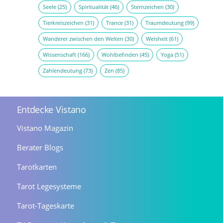
Seele
(25)
Spiritualität
(46)
Sternzeichen
(30)
Tierkreiszeichen
(31)
Trance
(31)
Traumdeutung
(99)
Wanderer zwischen den Welten
(30)
Weisheit
(61)
Wissenschaft
(166)
Wohlbefinden
(45)
Yoga
(51)
Zahlendeutung
(73)
Zen
(85)
Entdecke Vistano
Vistano Magazin
Berater Blogs
Tarotkarten
Tarot Legesysteme
Tarot-Tageskarte