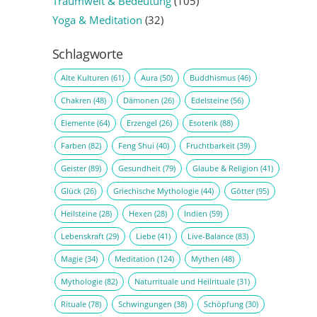
Traumwelt & Bedeutung
(105)
Yoga & Meditation
(32)
Schlagworte
Alte Kulturen
(61)
Aura
(50)
Buddhismus
(46)
Chakren
(48)
Dämonen
(26)
Edelsteine
(56)
Elemente
(64)
Erzengel
(26)
Esoterik
(88)
Farben
(82)
Feng Shui
(40)
Fruchtbarkeit
(39)
Geister
(89)
Gesundheit
(79)
Glaube & Religion
(41)
Glück
(26)
Griechische Mythologie
(44)
Götter
(95)
Heilsteine
(28)
Hexen
(28)
Indien
(59)
Lebenskraft
(29)
Liebe
(41)
Live-Balance
(83)
Magie
(34)
Meditation
(124)
Mythen
(48)
Mythologie
(82)
Naturrituale und Heilrituale
(31)
Rituale
(78)
Schwingungen
(38)
Schöpfung
(30)