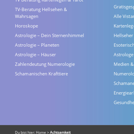
Gratisges
TV-Beratung Hellsehen &
Wahrsagen
Alle Vist
Horoskope
Kartenleg
Astrologie – Dein Sternenhimmel
Hellsehe
Astrologie – Planeten
Esoterisc
Astrologie – Häuser
Astrolog
Zahlendeutung Numerologie
Medien &
Schamanischen Krafttiere
Numerolo
Schaman
Energiear
Gesundhe
Du bist hier:
Home
>
Achtsamkeit