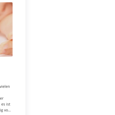
vielen
er
es ist
ig von