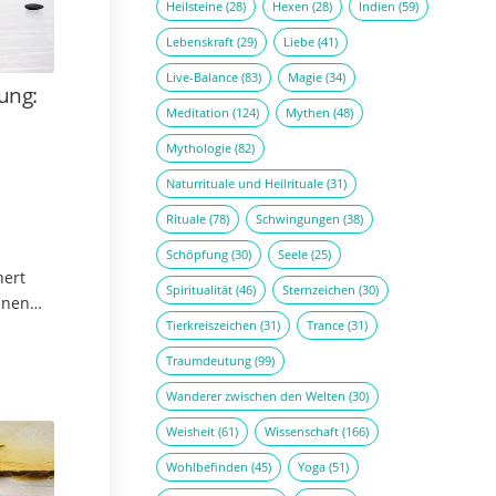
Heilsteine
(28)
Hexen
(28)
Indien
(59)
Lebenskraft
(29)
Liebe
(41)
Live-Balance
(83)
Magie
(34)
ung:
Meditation
(124)
Mythen
(48)
Mythologie
(82)
Naturrituale und Heilrituale
(31)
Rituale
(78)
Schwingungen
(38)
Schöpfung
(30)
Seele
(25)
nert
Spiritualität
(46)
Sternzeichen
(30)
inen
Tierkreiszeichen
(31)
Trance
(31)
rs für
Traumdeutung
(99)
…
Wanderer zwischen den Welten
(30)
Weisheit
(61)
Wissenschaft
(166)
Wohlbefinden
(45)
Yoga
(51)