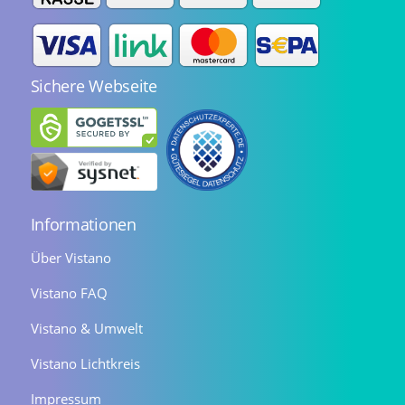
Sichere Webseite
Informationen
Über Vistano
Vistano FAQ
Vistano & Umwelt
Vistano Lichtkreis
Impressum