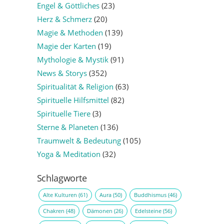
Engel & Göttliches
(23)
Herz & Schmerz
(20)
Magie & Methoden
(139)
Magie der Karten
(19)
Mythologie & Mystik
(91)
News & Storys
(352)
Spiritualität & Religion
(63)
Spirituelle Hilfsmittel
(82)
Spirituelle Tiere
(3)
Sterne & Planeten
(136)
Traumwelt & Bedeutung
(105)
Yoga & Meditation
(32)
Schlagworte
Alte Kulturen
(61)
Aura
(50)
Buddhismus
(46)
Chakren
(48)
Dämonen
(26)
Edelsteine
(56)