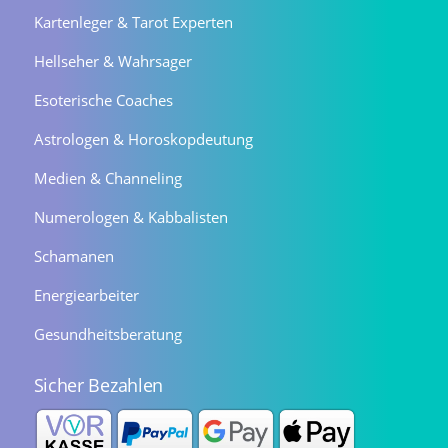
Kartenleger & Tarot Experten
Hellseher & Wahrsager
Esoterische Coaches
Astrologen & Horoskopdeutung
Medien & Channeling
Numerologen & Kabbalisten
Schamanen
Energiearbeiter
Gesundheitsberatung
Sicher Bezahlen