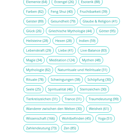
Elemente
(64)
Erzengel
(26)
Esoterik
(88)
Farben
(82)
Feng Shui
(40)
Fruchtbarkeit
(39)
Geister
(89)
Gesundheit
(79)
Glaube & Religion
(41)
Glück
(26)
Griechische Mythologie
(44)
Götter
(95)
Heilsteine
(28)
Hexen
(28)
Indien
(59)
Lebenskraft
(29)
Liebe
(41)
Live-Balance
(83)
Magie
(34)
Meditation
(124)
Mythen
(48)
Mythologie
(82)
Naturrituale und Heilrituale
(31)
Rituale
(78)
Schwingungen
(38)
Schöpfung
(30)
Seele
(25)
Spiritualität
(46)
Sternzeichen
(30)
Tierkreiszeichen
(31)
Trance
(31)
Traumdeutung
(99)
Wanderer zwischen den Welten
(30)
Weisheit
(61)
Wissenschaft
(166)
Wohlbefinden
(45)
Yoga
(51)
Zahlendeutung
(73)
Zen
(85)