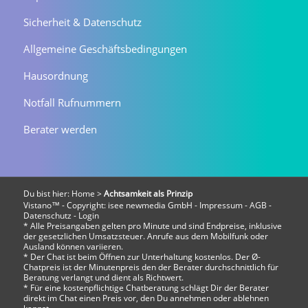
Sicherheit & Datenschutz
Allgemeine Geschäftsbedingungen
Hausordnung
Notfall Rufnummern
Berater werden
Du bist hier:
Home
>
Achtsamkeit als Prinzip
Vistano™ - Copyright:
isee newmedia GmbH
-
Impressum
-
AGB
-
Datenschutz
-
Login
* Alle Preisangaben gelten pro Minute und sind Endpreise, inklusive
der gesetzlichen Umsatzsteuer. Anrufe aus dem Mobilfunk oder
Ausland können variieren.
* Der Chat ist beim Öffnen zur Unterhaltung kostenlos. Der Ø-
Chatpreis ist der Minutenpreis den der Berater durchschnittlich für
Beratung verlangt und dient als Richtwert.
* Für eine kostenpflichtige Chatberatung schlägt Dir der Berater
direkt im Chat einen Preis vor, den Du annehmen oder ablehnen