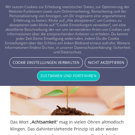
FRAGEN? KOSTENLOS ANRUFEN:
0800-8478266
Wir nutzen Cookies zur Erhebung statistischer Daten, zur Optimierung der
Website-Funktionen sowie zum Onlinemarketing, Remarketing und der
Personalisierung von Anzeigen, um Dir insgesamt eine angenehmere
Erfahrung zu bieten. Klicke auf „Alle akzeptieren“, um Cookies zu
akzeptieren oder klicke auf "Cookie Einstellungen verwalten“, um eine
detaillierte Beschreibung der von uns verwendeten Arten von Cookies und
Informationen über die entsprechenden Anbieter zu erhalten. Du kannst
jeder Zeit Deine Einwilligung widerrufen, indem Du die Cookie
Einstellungen über das Schloss am linken Bildrand erneut aufrufst. Weitere
Achtsamkeit als Prinzip
Informationen findest Du hier, in unserer Datenschutzerklärung:
Sicherheit
und Datenschutz
NEWS & STORYS
COOKIE EINSTELLUNGEN VERWALTEN
NICHT AKZEPTIEREN
ZUSTIMMEN UND FORTFAHREN
Das Wort „
Achtsamkeit
“ mag in vielen Ohren altmodisch
klingen. Das dahinterstehende Prinzip ist aber weder