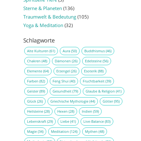
Sterne & Planeten
(136)
Traumwelt & Bedeutung
(105)
Yoga & Meditation
(32)
Schlagworte
Alte Kulturen
(61)
Aura
(50)
Buddhismus
(46)
Chakren
(48)
Dämonen
(26)
Edelsteine
(56)
Elemente
(64)
Erzengel
(26)
Esoterik
(88)
Farben
(82)
Feng Shui
(40)
Fruchtbarkeit
(39)
Geister
(89)
Gesundheit
(79)
Glaube & Religion
(41)
Glück
(26)
Griechische Mythologie
(44)
Götter
(95)
Heilsteine
(28)
Hexen
(28)
Indien
(59)
Lebenskraft
(29)
Liebe
(41)
Live-Balance
(83)
Magie
(34)
Meditation
(124)
Mythen
(48)