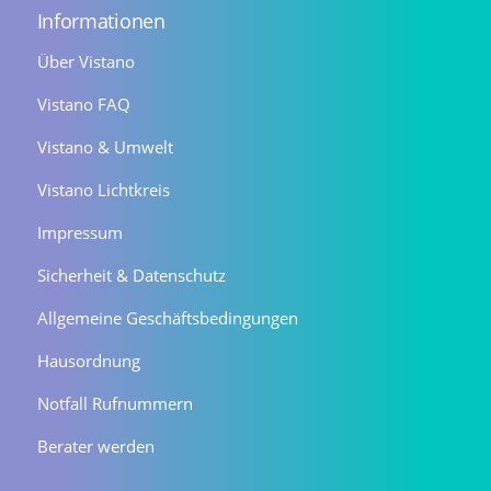
Informationen
Über Vistano
Vistano FAQ
Vistano & Umwelt
Vistano Lichtkreis
Impressum
Sicherheit & Datenschutz
Allgemeine Geschäftsbedingungen
Hausordnung
Notfall Rufnummern
Berater werden