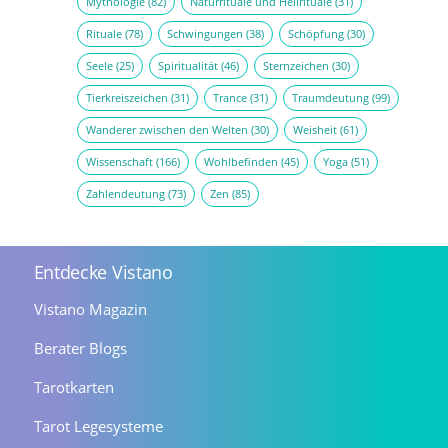
Mythologie
(82)
Naturrituale und Heilrituale
(31)
Rituale
(78)
Schwingungen
(38)
Schöpfung
(30)
Seele
(25)
Spiritualität
(46)
Sternzeichen
(30)
Tierkreiszeichen
(31)
Trance
(31)
Traumdeutung
(99)
Wanderer zwischen den Welten
(30)
Weisheit
(61)
Wissenschaft
(166)
Wohlbefinden
(45)
Yoga
(51)
Zahlendeutung
(73)
Zen
(85)
Entdecke Vistano
Vistano Magazin
Berater Blogs
Tarotkarten
Tarot Legesysteme