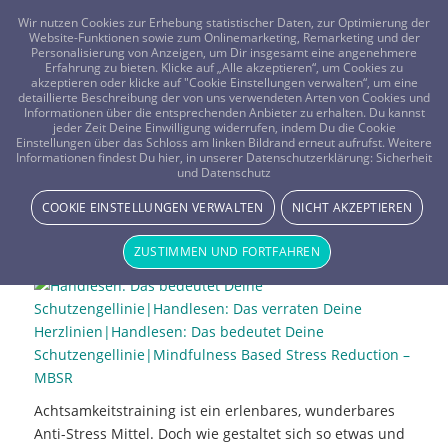
FRAGEN? KOSTENLOS ANRUFEN:
0800-8478266
Wir nutzen Cookies zur Erhebung statistischer Daten, zur Optimierung der
Website-Funktionen sowie zum Onlinemarketing, Remarketing und der
Personalisierung von Anzeigen, um Dir insgesamt eine angenehmere
Erfahrung zu bieten. Klicke auf „Alle akzeptieren“, um Cookies zu
akzeptieren oder klicke auf "Cookie Einstellungen verwalten“, um eine
detaillierte Beschreibung der von uns verwendeten Arten von Cookies und
Informationen über die entsprechenden Anbieter zu erhalten. Du kannst
jeder Zeit Deine Einwilligung widerrufen, indem Du die Cookie
Mindfulness Based Stress
Einstellungen über das Schloss am linken Bildrand erneut aufrufst. Weitere
Informationen findest Du hier, in unserer Datenschutzerklärung:
Sicherheit
und Datenschutz
Reduction – MBSR
COOKIE EINSTELLUNGEN VERWALTEN
NICHT AKZEPTIEREN
ENERGIE & LICHT
ZUSTIMMEN UND FORTFAHREN
Achtsamkeitstraining ist ein erlenbares, wunderbares
Anti-Stress Mittel. Doch wie gestaltet sich so etwas und