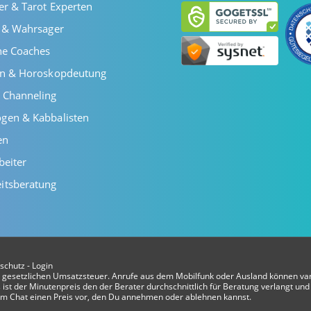
er & Tarot Experten
r & Wahrsager
he Coaches
en & Horoskopdeutung
 Channeling
gen & Kabbalisten
en
beiter
itsberatung
schutz
-
Login
er gesetzlichen Umsatzsteuer. Anrufe aus dem Mobilfunk oder Ausland können var
ist der Minutenpreis den der Berater durchschnittlich für Beratung verlangt und 
t im Chat einen Preis vor, den Du annehmen oder ablehnen kannst.