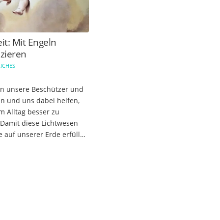
it: Mit Engeln
zieren
ICHES
n unsere Beschützer und
in und uns dabei helfen,
m Alltag besser zu
 Damit diese Lichtwesen
e auf unserer Erde erfüllen
sen wir sie nur um Hilfe
ilfe
beit können…