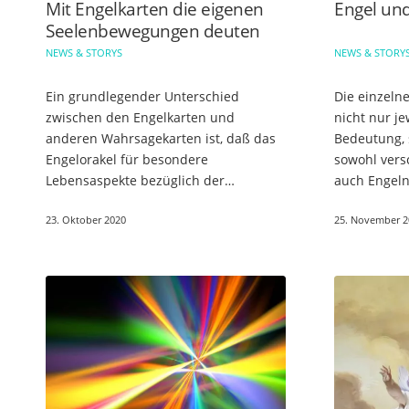
Mit Engelkarten die eigenen
Engel un
Seelenbewegungen deuten
NEWS & STORYS
NEWS & STORY
Ein grundlegender Unterschied
Die einzeln
zwischen den Engelkarten und
nicht nur j
anderen Wahrsagekarten ist, daß das
Bedeutung, 
Engelorakel für besondere
sowohl vers
Lebensaspekte bezüglich der
auch Engeln
spirituellen Weiterentwicklung steht,
diesen Tage
23. Oktober 2020
25. November 2
das bedeutet, dass es einem selbst
unterstütze
überlassen ist,…
Beraterin…