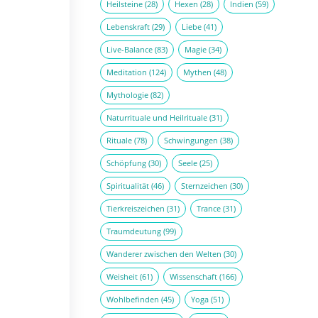
Heilsteine
(28)
Hexen
(28)
Indien
(59)
Lebenskraft
(29)
Liebe
(41)
Live-Balance
(83)
Magie
(34)
Meditation
(124)
Mythen
(48)
Mythologie
(82)
Naturrituale und Heilrituale
(31)
Rituale
(78)
Schwingungen
(38)
Schöpfung
(30)
Seele
(25)
Spiritualität
(46)
Sternzeichen
(30)
Tierkreiszeichen
(31)
Trance
(31)
Traumdeutung
(99)
Wanderer zwischen den Welten
(30)
Weisheit
(61)
Wissenschaft
(166)
Wohlbefinden
(45)
Yoga
(51)