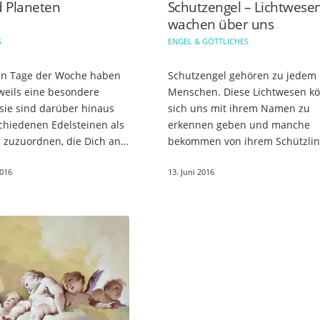
d Planeten
Schutzengel – Lichtwese
wachen über uns
S
ENGEL & GÖTTLICHES
en Tage der Woche haben
Schutzengel gehören zu jedem
eweils eine besondere
Menschen. Diese Lichtwesen k
sie sind darüber hinaus
sich uns mit ihrem Namen zu
chiedenen Edelsteinen als
erkennen geben und manche
 zuzuordnen, die Dich an
bekommen von ihrem Schützli
n energetisch
selbst einen Namen verliehen.
016
13. Juni 2016
n können. Unsere Vistano-
ist es ganz egal, welche Gestalt 
annehmen. Einige Schutzengel