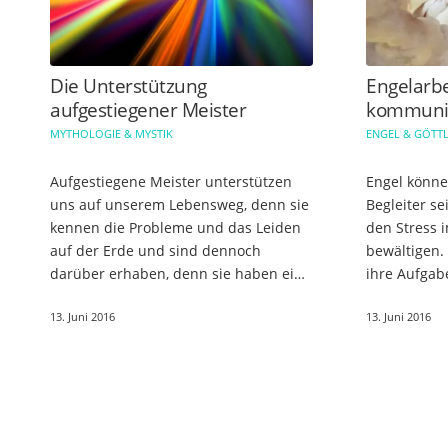
Die Unterstützung
Engelarbe
aufgestiegener Meister
kommuni
MYTHOLOGIE & MYSTIK
ENGEL & GÖTTL
Aufgestiegene Meister unterstützen
Engel könne
uns auf unserem Lebensweg, denn sie
Begleiter se
kennen die Probleme und das Leiden
den Stress i
auf der Erde und sind dennoch
bewältigen.
darüber erhaben, denn sie haben eine
ihre Aufgab
höhere Bewusstseinsstufe erreicht,
können, müs
13. Juni 2016
13. Juni 2016
sind zu der höchsten Ebene
bitten. Mit H
aufgestiegen…
von Engelar