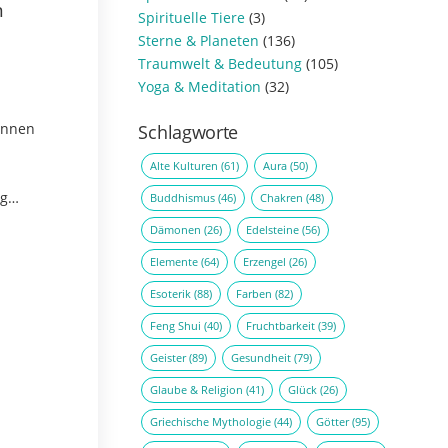
n
Spirituelle Tiere
(3)
Sterne & Planeten
(136)
Traumwelt & Bedeutung
(105)
Yoga & Meditation
(32)
önnen
Schlagworte
Alte Kulturen
(61)
Aura
(50)
ng
Buddhismus
(46)
Chakren
(48)
 Dabei
Dämonen
(26)
Edelsteine
(56)
sie
Elemente
(64)
Erzengel
(26)
…
Esoterik
(88)
Farben
(82)
Feng Shui
(40)
Fruchtbarkeit
(39)
Geister
(89)
Gesundheit
(79)
Glaube & Religion
(41)
Glück
(26)
Griechische Mythologie
(44)
Götter
(95)