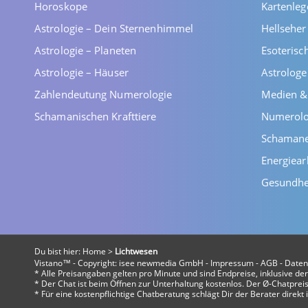
Horoskope
Kartenleg
Astrologie – Dein Sternenhimmel
Hellsehe
Astrologie – Planeten
Esoterisc
Astrologie – Häuser
Astrolog
Zahlendeutung Numerologie
Medien &
Schamanischen Krafttiere
Numerolo
Schaman
Energiear
Gesundhe
Du bist hier:
Home
>
Lichtwesen
Vistano™ - Copyright:
isee newmedia GmbH
-
Impressum
-
AGB
-
Daten
* Alle Preisangaben gelten pro Minute und sind Endpreise, inklusive d
* Der Chat ist beim Öffnen zur Unterhaltung kostenlos. Der Ø-Chatpreis 
* Für eine kostenpflichtige Chatberatung schlägt Dir der Berater direk