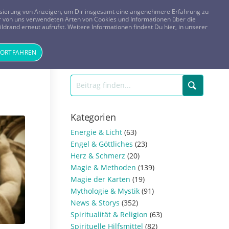
FRAGEN? KOSTENLOS ANRUFEN:
0800-8478266
lisierung von Anzeigen, um Dir insgesamt eine angenehmere Erfahrung zu
 der von uns verwendeten Arten von Cookies und Informationen über die
ldrand erneut aufrufst. Weitere Informationen findest Du hier, in unserer
Tageskarte
Magazin
ANMELDEN
REGISTRIEREN
FORTFAHREN
Kategorien
Energie & Licht
(63)
Engel & Göttliches
(23)
Herz & Schmerz
(20)
Magie & Methoden
(139)
Magie der Karten
(19)
Mythologie & Mystik
(91)
News & Storys
(352)
Spiritualität & Religion
(63)
Spirituelle Hilfsmittel
(82)