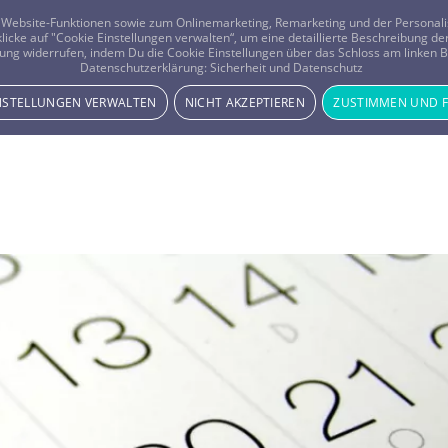
er Website-Funktionen sowie zum Onlinemarketing, Remarketing und der Persona
 klicke auf "Cookie Einstellungen verwalten“, um eine detaillierte Beschreibung
ung widerrufen, indem Du die Cookie Einstellungen über das Schloss am linken Bi
Beratung
Horoskope
Datenschutzerklärung:
Sicherheit und Datenschutz
INSTELLUNGEN VERWALTEN
NICHT AKZEPTIEREN
ZUSTIMMEN UND 