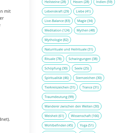
Heilsteine
(28)
Hexen
(28)
Indien
(59)
en mit
Lebenskraft
(29)
Liebe
(41)
er
Live-Balance
(83)
Magie
(34)
e
Meditation
(124)
Mythen
(48)
Mythologie
(82)
Naturrituale und Heilrituale
(31)
Rituale
(78)
Schwingungen
(38)
Schöpfung
(30)
Seele
(25)
Spiritualität
(46)
Sternzeichen
(30)
Tierkreiszeichen
(31)
Trance
(31)
Traumdeutung
(99)
Wanderer zwischen den Welten
(30)
Weisheit
(61)
Wissenschaft
(166)
net).
Wohlbefinden
(45)
Yoga
(51)