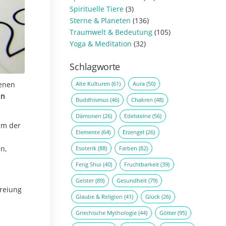
Spirituelle Tiere
(3)
Sterne & Planeten
(136)
Traumwelt & Bedeutung
(105)
Yoga & Meditation
(32)
Schlagworte
Alte Kulturen
(61)
Aura
(50)
denen
in
Buddhismus
(46)
Chakren
(48)
Dämonen
(26)
Edelsteine
(56)
tem der
Elemente
(64)
Erzengel
(26)
n,
Esoterik
(88)
Farben
(82)
Feng Shui
(40)
Fruchtbarkeit
(39)
Geister
(89)
Gesundheit
(79)
freiung
Glaube & Religion
(41)
Glück
(26)
Griechische Mythologie
(44)
Götter
(95)