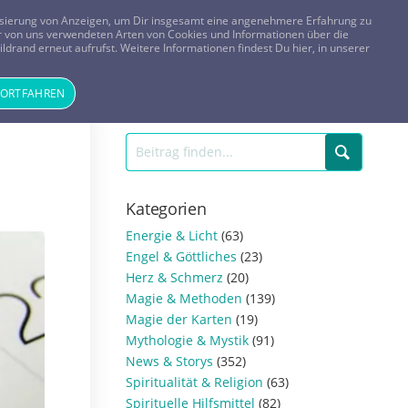
FRAGEN? KOSTENLOS ANRUFEN:
0800-8478266
lisierung von Anzeigen, um Dir insgesamt eine angenehmere Erfahrung zu
 der von uns verwendeten Arten von Cookies und Informationen über die
ldrand erneut aufrufst. Weitere Informationen findest Du hier, in unserer
Tageskarte
Magazin
ANMELDEN
REGISTRIEREN
FORTFAHREN
Kategorien
Energie & Licht
(63)
Engel & Göttliches
(23)
Herz & Schmerz
(20)
Magie & Methoden
(139)
Magie der Karten
(19)
Mythologie & Mystik
(91)
News & Storys
(352)
Spiritualität & Religion
(63)
Spirituelle Hilfsmittel
(82)