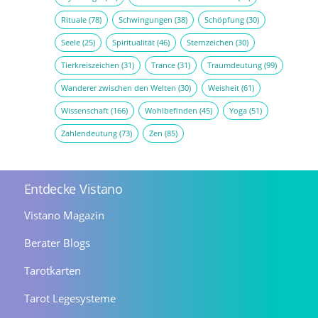
Rituale
(78)
Schwingungen
(38)
Schöpfung
(30)
Seele
(25)
Spiritualität
(46)
Sternzeichen
(30)
Tierkreiszeichen
(31)
Trance
(31)
Traumdeutung
(99)
Wanderer zwischen den Welten
(30)
Weisheit
(61)
Wissenschaft
(166)
Wohlbefinden
(45)
Yoga
(51)
Zahlendeutung
(73)
Zen
(85)
Entdecke Vistano
Vistano Magazin
Berater Blogs
Tarotkarten
Tarot Legesysteme