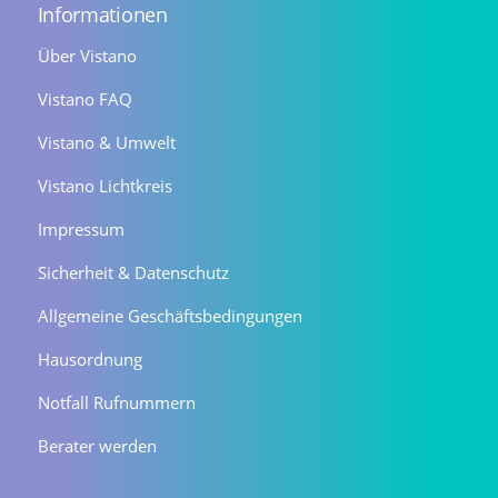
Informationen
Über Vistano
Vistano FAQ
Vistano & Umwelt
Vistano Lichtkreis
Impressum
Sicherheit & Datenschutz
Allgemeine Geschäftsbedingungen
Hausordnung
Notfall Rufnummern
Berater werden