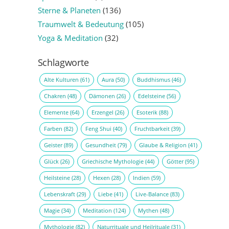
Sterne & Planeten
(136)
Traumwelt & Bedeutung
(105)
Yoga & Meditation
(32)
Schlagworte
Alte Kulturen
(61)
Aura
(50)
Buddhismus
(46)
Chakren
(48)
Dämonen
(26)
Edelsteine
(56)
Elemente
(64)
Erzengel
(26)
Esoterik
(88)
Farben
(82)
Feng Shui
(40)
Fruchtbarkeit
(39)
Geister
(89)
Gesundheit
(79)
Glaube & Religion
(41)
Glück
(26)
Griechische Mythologie
(44)
Götter
(95)
Heilsteine
(28)
Hexen
(28)
Indien
(59)
Lebenskraft
(29)
Liebe
(41)
Live-Balance
(83)
Magie
(34)
Meditation
(124)
Mythen
(48)
Mythologie
(82)
Naturrituale und Heilrituale
(31)