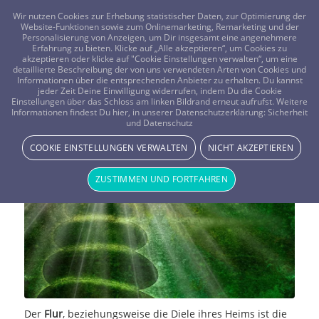
FRAGEN? KOSTENLOS ANRUFEN:
0800-8478266
Wir nutzen Cookies zur Erhebung statistischer Daten, zur Optimierung der
Website-Funktionen sowie zum Onlinemarketing, Remarketing und der
Personalisierung von Anzeigen, um Dir insgesamt eine angenehmere
Erfahrung zu bieten. Klicke auf „Alle akzeptieren“, um Cookies zu
akzeptieren oder klicke auf "Cookie Einstellungen verwalten“, um eine
detaillierte Beschreibung der von uns verwendeten Arten von Cookies und
Informationen über die entsprechenden Anbieter zu erhalten. Du kannst
jeder Zeit Deine Einwilligung widerrufen, indem Du die Cookie
Richtiges Feng Shui in Flur und
Einstellungen über das Schloss am linken Bildrand erneut aufrufst. Weitere
Informationen findest Du hier, in unserer Datenschutzerklärung:
Sicherheit
und Datenschutz
Diele
COOKIE EINSTELLUNGEN VERWALTEN
NICHT AKZEPTIEREN
MAGIE & METHODEN
ZUSTIMMEN UND FORTFAHREN
Der
Flur
, beziehungsweise die Diele ihres Heims ist die