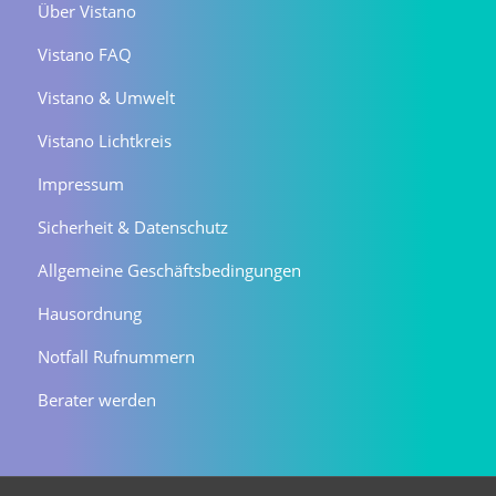
Über Vistano
Vistano FAQ
Vistano & Umwelt
Vistano Lichtkreis
Impressum
Sicherheit & Datenschutz
Allgemeine Geschäftsbedingungen
Hausordnung
Notfall Rufnummern
Berater werden