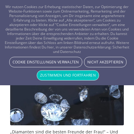
FRAGEN? KOSTENLOS ANRUFEN:
0800-8478266
Wir nutzen Cookies zur Erhebung statistischer Daten, zur Optimierung der
Website-Funktionen sowie zum Onlinemarketing, Remarketing und der
Personalisierung von Anzeigen, um Dir insgesamt eine angenehmere
Erfahrung zu bieten. Klicke auf „Alle akzeptieren“, um Cookies zu
akzeptieren oder klicke auf "Cookie Einstellungen verwalten“, um eine
detaillierte Beschreibung der von uns verwendeten Arten von Cookies und
Informationen über die entsprechenden Anbieter zu erhalten. Du kannst
jeder Zeit Deine Einwilligung widerrufen, indem Du die Cookie
Edelsteine und ihre Wirkung:
Einstellungen über das Schloss am linken Bildrand erneut aufrufst. Weitere
Informationen findest Du hier, in unserer Datenschutzerklärung:
Sicherheit
und Datenschutz
Diamant
COOKIE EINSTELLUNGEN VERWALTEN
NICHT AKZEPTIEREN
SPIRITUELLE HILFSMITTEL
ZUSTIMMEN UND FORTFAHREN
„Diamanten sind die besten Freunde der Frau!“ – Und