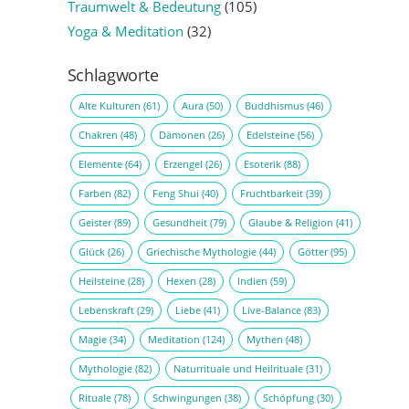
Traumwelt & Bedeutung
(105)
Yoga & Meditation
(32)
Schlagworte
Alte Kulturen
(61)
Aura
(50)
Buddhismus
(46)
Chakren
(48)
Dämonen
(26)
Edelsteine
(56)
Elemente
(64)
Erzengel
(26)
Esoterik
(88)
Farben
(82)
Feng Shui
(40)
Fruchtbarkeit
(39)
Geister
(89)
Gesundheit
(79)
Glaube & Religion
(41)
Glück
(26)
Griechische Mythologie
(44)
Götter
(95)
Heilsteine
(28)
Hexen
(28)
Indien
(59)
Lebenskraft
(29)
Liebe
(41)
Live-Balance
(83)
Magie
(34)
Meditation
(124)
Mythen
(48)
Mythologie
(82)
Naturrituale und Heilrituale
(31)
Rituale
(78)
Schwingungen
(38)
Schöpfung
(30)