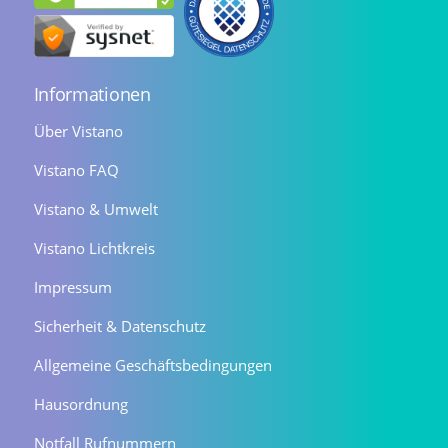
Informationen
Über Vistano
Vistano FAQ
Vistano & Umwelt
Vistano Lichtkreis
Impressum
Sicherheit & Datenschutz
Allgemeine Geschäftsbedingungen
Hausordnung
Notfall Rufnummern