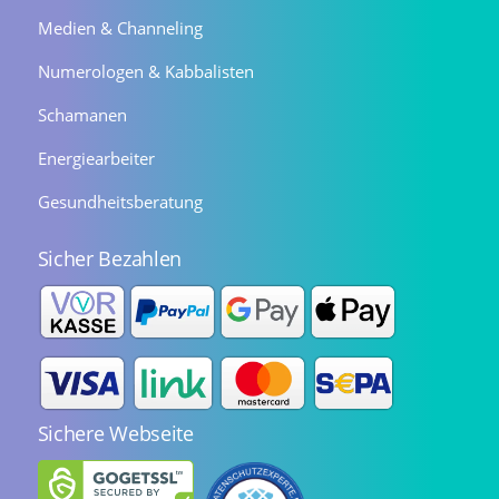
Medien & Channeling
Numerologen & Kabbalisten
Schamanen
Energiearbeiter
Gesundheitsberatung
Sicher Bezahlen
Sichere Webseite