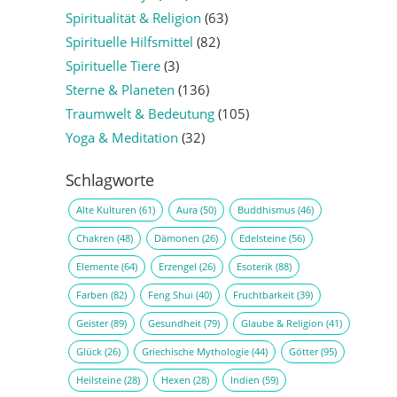
Spiritualität & Religion
(63)
Spirituelle Hilfsmittel
(82)
Spirituelle Tiere
(3)
Sterne & Planeten
(136)
Traumwelt & Bedeutung
(105)
Yoga & Meditation
(32)
Schlagworte
Alte Kulturen
(61)
Aura
(50)
Buddhismus
(46)
Chakren
(48)
Dämonen
(26)
Edelsteine
(56)
Elemente
(64)
Erzengel
(26)
Esoterik
(88)
Farben
(82)
Feng Shui
(40)
Fruchtbarkeit
(39)
Geister
(89)
Gesundheit
(79)
Glaube & Religion
(41)
Glück
(26)
Griechische Mythologie
(44)
Götter
(95)
Heilsteine
(28)
Hexen
(28)
Indien
(59)