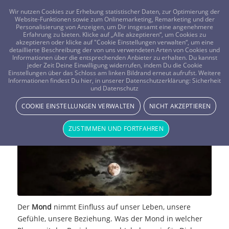
FRAGEN? KOSTENLOS ANRUFEN:
0800-8478266
Wir nutzen Cookies zur Erhebung statistischer Daten, zur Optimierung der
Website-Funktionen sowie zum Onlinemarketing, Remarketing und der
Personalisierung von Anzeigen, um Dir insgesamt eine angenehmere
Erfahrung zu bieten. Klicke auf „Alle akzeptieren“, um Cookies zu
akzeptieren oder klicke auf "Cookie Einstellungen verwalten“, um eine
detaillierte Beschreibung der von uns verwendeten Arten von Cookies und
Informationen über die entsprechenden Anbieter zu erhalten. Du kannst
jeder Zeit Deine Einwilligung widerrufen, indem Du die Cookie
Einstellungen über das Schloss am linken Bildrand erneut aufrufst. Weitere
Das macht der Mond mit der Liebe
Informationen findest Du hier, in unserer Datenschutzerklärung:
Sicherheit
und Datenschutz
NEWS & STORYS
COOKIE EINSTELLUNGEN VERWALTEN
NICHT AKZEPTIEREN
ZUSTIMMEN UND FORTFAHREN
Der
Mond
nimmt Einfluss auf unser Leben, unsere
Gefühle, unsere Beziehung. Was der Mond in welcher