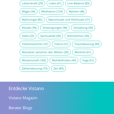
Lebenskraft
(29)
Liebe
(41)
Live-Balance
(83)
Magie
(34)
Meditation
(124)
Mythen
(48)
Mythologie
(82)
Naturrituale und Heilrituale
(31)
Rituale
(78)
Schwingungen
(38)
Schöpfung
(30)
Seele
(25)
Spiritualität
(46)
Sternzeichen
(30)
Tierkreiszeichen
(31)
Trance
(31)
Traumdeutung
(99)
Wanderer zwischen den Welten
(30)
Weisheit
(61)
Wissenschaft
(166)
Wohlbefinden
(45)
Yoga
(51)
Zahlendeutung
(73)
Zen
(85)
Entdecke Vistano
Vistano Magazin
Berater Blogs