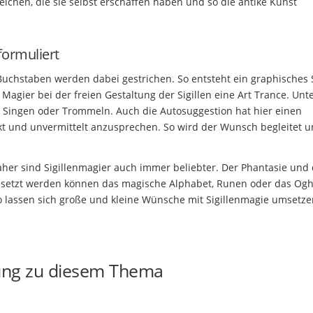
ichen, die sie selbst erschaffen haben und so die antike Kunst
formuliert
chstaben werden dabei gestrichen. So entsteht ein graphisches 
gier bei der freien Gestaltung der Sigillen eine Art Trance. Unte
 Singen oder Trommeln. Auch die Autosuggestion hat hier einen
rekt und unvermittelt anzusprechen. So wird der Wunsch begleitet 
Daher sind Sigillenmagier auch immer beliebter. Der Phantasie und
ngesetzt werden können das magische Alphabet, Runen oder das Og
o lassen sich große und kleine Wünsche mit Sigillenmagie umsetze
ung zu diesem Thema