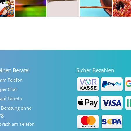
einen Berater
Sicher Bezahlen
 am Telefon
per Chat
auf Termin
Beratung ohne
ng
präch am Telefon