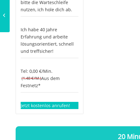
bitte die Warteschleife
nutzen, ich hole dich ab.
Götter im Hinduismus:
Shiva und der Tanz
Ich habe 40 Jahre
Erfahrung und arbeite
lösungsorientiert, schnell
und treffsicher!
Tel: 0,00 €/Min.
(1.48 €/M.)
Aus dem
Festnetz*
Jetzt kostenlos anrufen!
20 Minu