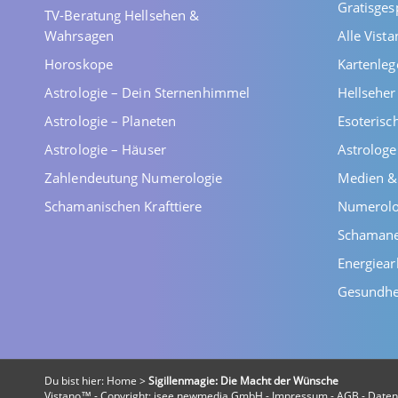
Gratisges
TV-Beratung Hellsehen &
Wahrsagen
Alle Vist
Horoskope
Kartenleg
Astrologie – Dein Sternenhimmel
Hellsehe
Astrologie – Planeten
Esoterisc
Astrologie – Häuser
Astrolog
Zahlendeutung Numerologie
Medien &
Schamanischen Krafttiere
Numerolo
Schaman
Energiear
Gesundhe
Du bist hier:
Home
>
Sigillenmagie: Die Macht der Wünsche
Vistano™ - Copyright:
isee newmedia GmbH
-
Impressum
-
AGB
-
Daten