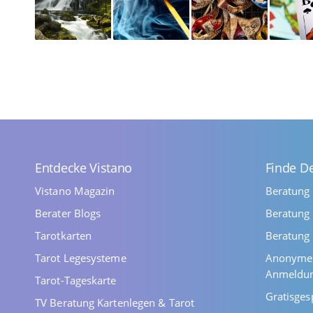
Entdecke Vistano
Finde D
Vistano Magazin
Beratung
Berater Blogs
Beratung 
Tarotkarten
Beratung 
Tarot Legesysteme
Anonyme 
Anmeldu
Tarot-Tageskarte
Gratisges
TV Beratung Kartenlegen & Tarot