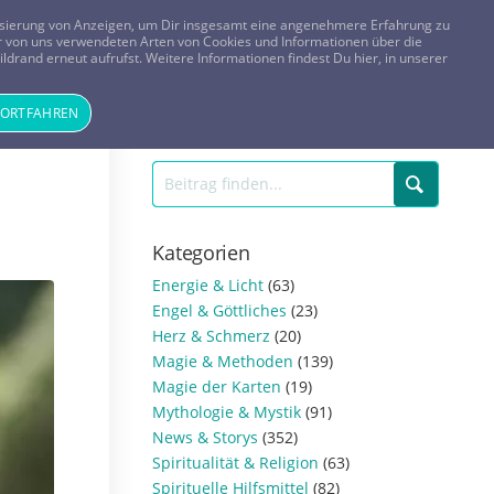
FRAGEN? KOSTENLOS ANRUFEN:
0800-8478266
lisierung von Anzeigen, um Dir insgesamt eine angenehmere Erfahrung zu
 der von uns verwendeten Arten von Cookies und Informationen über die
ldrand erneut aufrufst. Weitere Informationen findest Du hier, in unserer
Tageskarte
Magazin
ANMELDEN
REGISTRIEREN
FORTFAHREN
Kategorien
Energie & Licht
(63)
Engel & Göttliches
(23)
Herz & Schmerz
(20)
Magie & Methoden
(139)
Magie der Karten
(19)
Mythologie & Mystik
(91)
News & Storys
(352)
Spiritualität & Religion
(63)
Spirituelle Hilfsmittel
(82)