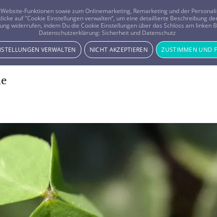
er Website-Funktionen sowie zum Onlinemarketing, Remarketing und der Persona
 klicke auf "Cookie Einstellungen verwalten“, um eine detaillierte Beschreibung
ung widerrufen, indem Du die Cookie Einstellungen über das Schloss am linken Bi
Beratung
Horoskope
Datenschutzerklärung:
Sicherheit und Datenschutz
INSTELLUNGEN VERWALTEN
NICHT AKZEPTIEREN
ZUSTIMMEN UND 
he