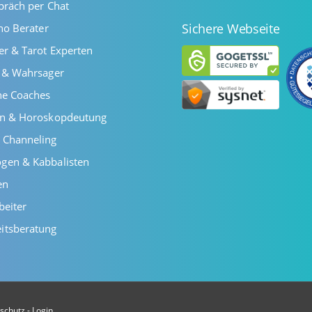
präch per Chat
Sichere Webseite
ano Berater
er & Tarot Experten
r & Wahrsager
he Coaches
en & Horoskopdeutung
 Channeling
gen & Kabbalisten
en
beiter
itsberatung
schutz
-
Login