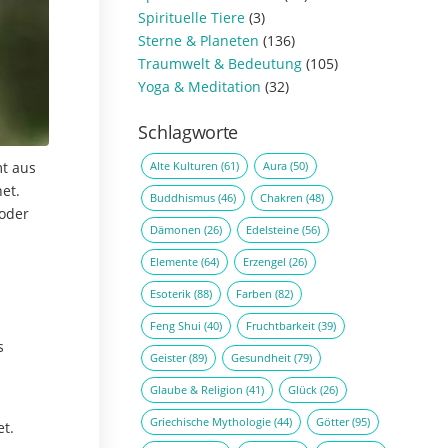
Spirituelle Tiere
(3)
Sterne & Planeten
(136)
Traumwelt & Bedeutung
(105)
Yoga & Meditation
(32)
Schlagworte
Alte Kulturen
(61)
Aura
(50)
mt aus
et.
Buddhismus
(46)
Chakren
(48)
 oder
Dämonen
(26)
Edelsteine
(56)
Elemente
(64)
Erzengel
(26)
Esoterik
(88)
Farben
(82)
Feng Shui
(40)
Fruchtbarkeit
(39)
s
Geister
(89)
Gesundheit
(79)
Glaube & Religion
(41)
Glück
(26)
Griechische Mythologie
(44)
Götter
(95)
et.