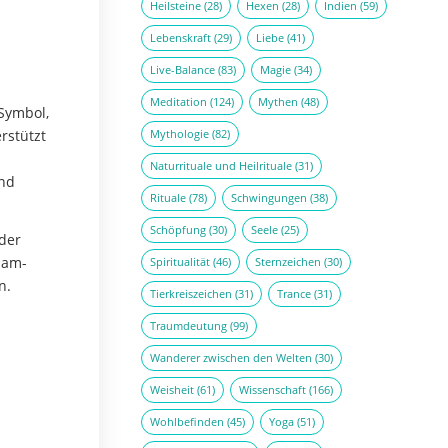
Heilsteine
(28)
Hexen
(28)
Indien
(59)
Lebenskraft
(29)
Liebe
(41)
Live-Balance
(83)
Magie
(34)
Meditation
(124)
Mythen
(48)
Symbol,
rstützt
Mythologie
(82)
Naturrituale und Heilrituale
(31)
und
Rituale
(78)
Schwingungen
(38)
Schöpfung
(30)
Seele
(25)
 der
ham-
Spiritualität
(46)
Sternzeichen
(30)
n.
Tierkreiszeichen
(31)
Trance
(31)
Traumdeutung
(99)
Wanderer zwischen den Welten
(30)
Weisheit
(61)
Wissenschaft
(166)
Wohlbefinden
(45)
Yoga
(51)