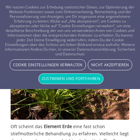
FRAGEN? KOSTENLOS ANRUFEN:
0800-8478266
Wir nutzen Cookies zur Erhebung statistischer Daten, zur Optimierung der
Website-Funktionen sowie zum Onlinemarketing, Remarketing und der
Personalisierung von Anzeigen, um Dir insgesamt eine angenehmere
Erfahrung zu bieten. Klicke auf „Alle akzeptieren“, um Cookies zu
akzeptieren oder klicke auf "Cookie Einstellungen verwalten“, um eine
detaillierte Beschreibung der von uns verwendeten Arten von Cookies und
Informationen über die entsprechenden Anbieter zu erhalten. Du kannst
jeder Zeit Deine Einwilligung widerrufen, indem Du die Cookie
Einstellungen über das Schloss am linken Bildrand erneut aufrufst. Weitere
Das Element Erde
Informationen findest Du hier, in unserer Datenschutzerklärung:
Sicherheit
und Datenschutz
NEWS & STORYS
COOKIE EINSTELLUNGEN VERWALTEN
NICHT AKZEPTIEREN
ZUSTIMMEN UND FORTFAHREN
Oft scheint das
Element Erde
eine fast schon
stiefmütterliche Behandlung zu erfahren. Vielleicht liegt