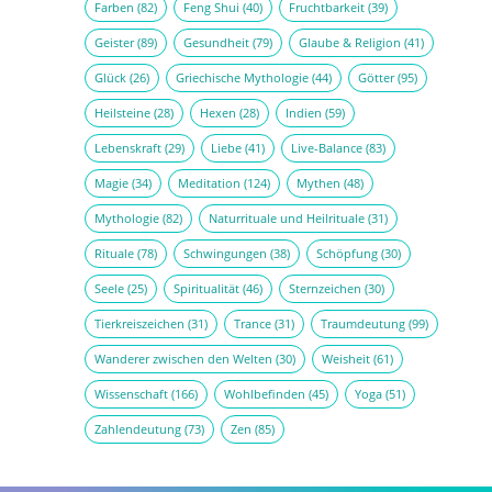
Farben
(82)
Feng Shui
(40)
Fruchtbarkeit
(39)
Geister
(89)
Gesundheit
(79)
Glaube & Religion
(41)
Glück
(26)
Griechische Mythologie
(44)
Götter
(95)
Heilsteine
(28)
Hexen
(28)
Indien
(59)
Lebenskraft
(29)
Liebe
(41)
Live-Balance
(83)
Magie
(34)
Meditation
(124)
Mythen
(48)
Mythologie
(82)
Naturrituale und Heilrituale
(31)
Rituale
(78)
Schwingungen
(38)
Schöpfung
(30)
Seele
(25)
Spiritualität
(46)
Sternzeichen
(30)
Tierkreiszeichen
(31)
Trance
(31)
Traumdeutung
(99)
Wanderer zwischen den Welten
(30)
Weisheit
(61)
Wissenschaft
(166)
Wohlbefinden
(45)
Yoga
(51)
Zahlendeutung
(73)
Zen
(85)