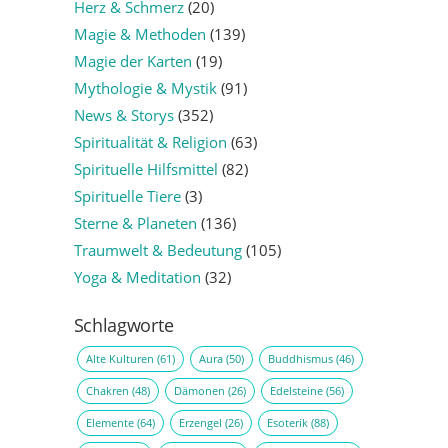
Herz & Schmerz
(20)
Magie & Methoden
(139)
Magie der Karten
(19)
Mythologie & Mystik
(91)
News & Storys
(352)
Spiritualität & Religion
(63)
Spirituelle Hilfsmittel
(82)
Spirituelle Tiere
(3)
Sterne & Planeten
(136)
Traumwelt & Bedeutung
(105)
Yoga & Meditation
(32)
Schlagworte
Alte Kulturen
(61)
Aura
(50)
Buddhismus
(46)
Chakren
(48)
Dämonen
(26)
Edelsteine
(56)
Elemente
(64)
Erzengel
(26)
Esoterik
(88)