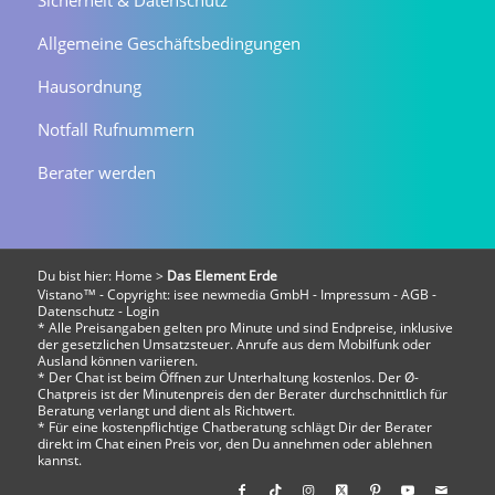
Sicherheit & Datenschutz
Allgemeine Geschäftsbedingungen
Hausordnung
Notfall Rufnummern
Berater werden
Du bist hier:
Home
>
Das Element Erde
Vistano™ - Copyright:
isee newmedia GmbH
-
Impressum
-
AGB
-
Datenschutz
-
Login
* Alle Preisangaben gelten pro Minute und sind Endpreise, inklusive
der gesetzlichen Umsatzsteuer. Anrufe aus dem Mobilfunk oder
Ausland können variieren.
* Der Chat ist beim Öffnen zur Unterhaltung kostenlos. Der Ø-
Chatpreis ist der Minutenpreis den der Berater durchschnittlich für
Beratung verlangt und dient als Richtwert.
* Für eine kostenpflichtige Chatberatung schlägt Dir der Berater
direkt im Chat einen Preis vor, den Du annehmen oder ablehnen
kannst.