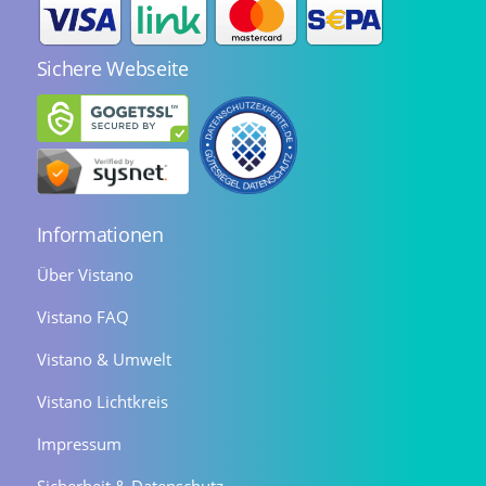
Sichere Webseite
Informationen
Über Vistano
Vistano FAQ
Vistano & Umwelt
Vistano Lichtkreis
Impressum