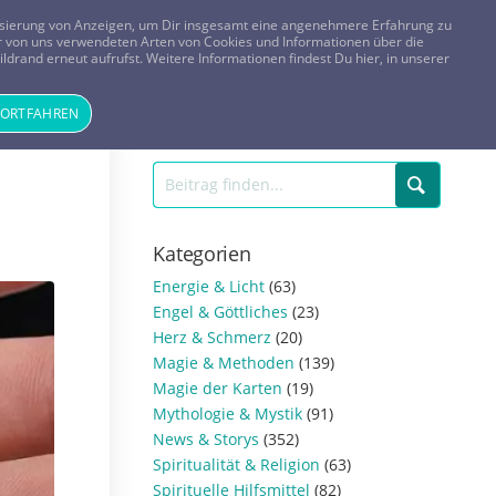
FRAGEN? KOSTENLOS ANRUFEN:
0800-8478266
lisierung von Anzeigen, um Dir insgesamt eine angenehmere Erfahrung zu
 der von uns verwendeten Arten von Cookies und Informationen über die
ldrand erneut aufrufst. Weitere Informationen findest Du hier, in unserer
Tageskarte
Magazin
ANMELDEN
REGISTRIEREN
FORTFAHREN
Kategorien
Energie & Licht
(63)
Engel & Göttliches
(23)
Herz & Schmerz
(20)
Magie & Methoden
(139)
Magie der Karten
(19)
Mythologie & Mystik
(91)
News & Storys
(352)
Spiritualität & Religion
(63)
Spirituelle Hilfsmittel
(82)