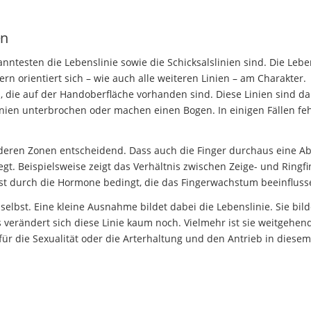
en
nntesten die Lebenslinie sowie die Schicksalslinien sind. Die Lebe
rn orientiert sich – wie auch alle weiteren Linien – am Charakter.
ien, die auf der Handoberfläche vorhanden sind. Diese Linien sind d
Linien unterbrochen oder machen einen Bogen. In einigen Fällen fe
eren Zonen entscheidend. Dass auch die Finger durchaus eine Ab
egt. Beispielsweise zeigt das Verhältnis zwischen Zeige- und Ringf
ist durch die Hormone bedingt, die das Fingerwachstum beeinfluss
elbst. Eine kleine Ausnahme bildet dabei die Lebenslinie. Sie bild
 verändert sich diese Linie kaum noch. Vielmehr ist sie weitgehen
für die Sexualität oder die Arterhaltung und den Antrieb in diesem