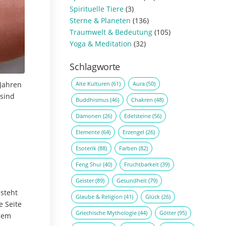
Spirituelle Tiere
(3)
Sterne & Planeten
(136)
Traumwelt & Bedeutung
(105)
Yoga & Meditation
(32)
Schlagworte
Alte Kulturen
(61)
Aura
(50)
 Jahren
 sind
Buddhismus
(46)
Chakren
(48)
Dämonen
(26)
Edelsteine
(56)
Elemente
(64)
Erzengel
(26)
Esoterik
(88)
Farben
(82)
Feng Shui
(40)
Fruchtbarkeit
(39)
Geister
(89)
Gesundheit
(79)
 steht
Glaube & Religion
(41)
Glück
(26)
e Seite
Griechische Mythologie
(44)
Götter
(95)
inem