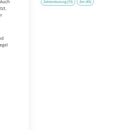
. Auch
Zahlendeutung
(73)
Zen
(85)
tzt.
er
nd
egel