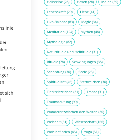
Heilsteine
(28)
Hexen
(28)
Indien
(59)
Lebenskraft
(29)
Liebe
(41)
Live-Balance
(83)
Magie
(34)
nslinie
Meditation
(124)
Mythen
(48)
abei
Mythologie
(82)
hlen
Naturrituale und Heilrituale
(31)
Rituale
(78)
Schwingungen
(38)
leitung
Schöpfung
(30)
Seele
(25)
inger
en.
Spiritualität
(46)
Sternzeichen
(30)
Tierkreiszeichen
(31)
Trance
(31)
et sich
d
Traumdeutung
(99)
Wanderer zwischen den Welten
(30)
Weisheit
(61)
Wissenschaft
(166)
Wohlbefinden
(45)
Yoga
(51)