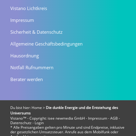
Vistano Lichtkreis
Impressum
Sicherheit & Datenschutz
Allgemeine Geschäftsbedingungen
Hausordnung
Notfall Rufnummern
Berater werden
Du bist hier:
Home
>
Die dunkle Energie und die Entstehung des
Universums
Vistano™ - Copyright:
isee newmedia GmbH
-
Impressum
-
AGB
-
Datenschutz
-
Login
* Alle Preisangaben gelten pro Minute und sind Endpreise, inklusive
der gesetzlichen Umsatzsteuer. Anrufe aus dem Mobilfunk oder