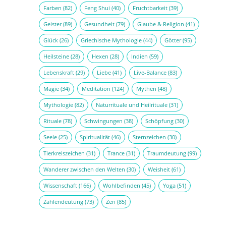
Farben
(82)
Feng Shui
(40)
Fruchtbarkeit
(39)
Geister
(89)
Gesundheit
(79)
Glaube & Religion
(41)
Glück
(26)
Griechische Mythologie
(44)
Götter
(95)
Heilsteine
(28)
Hexen
(28)
Indien
(59)
Lebenskraft
(29)
Liebe
(41)
Live-Balance
(83)
Magie
(34)
Meditation
(124)
Mythen
(48)
Mythologie
(82)
Naturrituale und Heilrituale
(31)
Rituale
(78)
Schwingungen
(38)
Schöpfung
(30)
Seele
(25)
Spiritualität
(46)
Sternzeichen
(30)
Tierkreiszeichen
(31)
Trance
(31)
Traumdeutung
(99)
Wanderer zwischen den Welten
(30)
Weisheit
(61)
Wissenschaft
(166)
Wohlbefinden
(45)
Yoga
(51)
Zahlendeutung
(73)
Zen
(85)