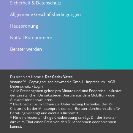
Sicherheit & Datenschutz
Allgemeine Geschäftsbedingungen
Hausordnung
Notfall Rufnummern
Berater werden
Du bist hier:
Home
>
Der Codex Vates
Vistano™ - Copyright:
isee newmedia GmbH
-
Impressum
-
AGB
-
Datenschutz
-
Login
* Alle Preisangaben gelten pro Minute und sind Endpreise, inklusive
der gesetzlichen Umsatzsteuer. Anrufe aus dem Mobilfunk oder
Ausland können variieren.
* Der Chat ist beim Öffnen zur Unterhaltung kostenlos. Der Ø-
Chatpreis ist der Minutenpreis den der Berater durchschnittlich für
Beratung verlangt und dient als Richtwert.
* Für eine kostenpflichtige Chatberatung schlägt Dir der Berater
direkt im Chat einen Preis vor, den Du annehmen oder ablehnen
kannst.