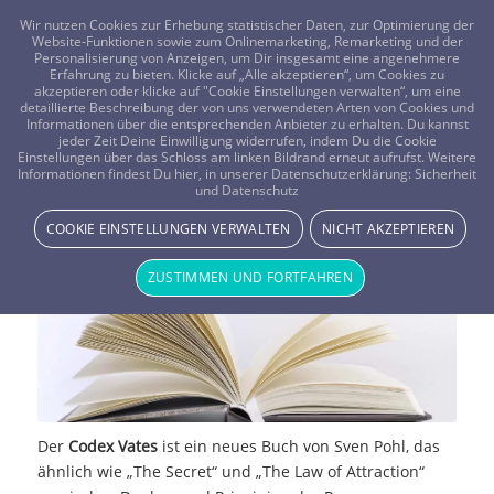
FRAGEN? KOSTENLOS ANRUFEN:
0800-8478266
Wir nutzen Cookies zur Erhebung statistischer Daten, zur Optimierung der
Website-Funktionen sowie zum Onlinemarketing, Remarketing und der
Personalisierung von Anzeigen, um Dir insgesamt eine angenehmere
Erfahrung zu bieten. Klicke auf „Alle akzeptieren“, um Cookies zu
akzeptieren oder klicke auf "Cookie Einstellungen verwalten“, um eine
detaillierte Beschreibung der von uns verwendeten Arten von Cookies und
Informationen über die entsprechenden Anbieter zu erhalten. Du kannst
jeder Zeit Deine Einwilligung widerrufen, indem Du die Cookie
Einstellungen über das Schloss am linken Bildrand erneut aufrufst. Weitere
Der Codex Vates
Informationen findest Du hier, in unserer Datenschutzerklärung:
Sicherheit
und Datenschutz
NEWS & STORYS
COOKIE EINSTELLUNGEN VERWALTEN
NICHT AKZEPTIEREN
ZUSTIMMEN UND FORTFAHREN
Der
Codex Vates
ist ein neues Buch von Sven Pohl, das
ähnlich wie „The Secret“ und „The Law of Attraction“