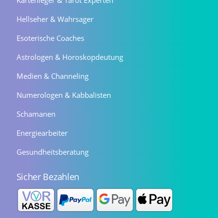
Kartenleger & Tarot Experten
Hellseher & Wahrsager
Esoterische Coaches
Astrologen & Horoskopdeutung
Medien & Channeling
Numerologen & Kabbalisten
Schamanen
Energiearbeiter
Gesundheitsberatung
Sicher Bezahlen