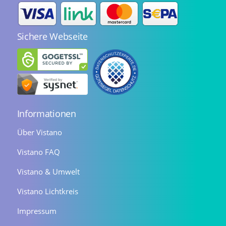
Sichere Webseite
Informationen
Über Vistano
Vistano FAQ
Vistano & Umwelt
Vistano Lichtkreis
Impressum