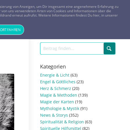
FRAGEN? KOSTENLOS ANRUFEN:
0800-8478266
lisierung von Anzeigen, um Dir insgesamt eine angenehmere Erfahrung zu
 der von uns verwendeten Arten von Cookies und Informationen über die
ldrand erneut aufrufst. Weitere Informationen findest Du hier, in unserer
Tageskarte
Magazin
ANMELDEN
REGISTRIEREN
FORTFAHREN
Kategorien
Energie & Licht
(63)
Engel & Göttliches
(23)
Herz & Schmerz
(20)
Magie & Methoden
(139)
Magie der Karten
(19)
Mythologie & Mystik
(91)
News & Storys
(352)
Spiritualität & Religion
(63)
Spirituelle Hilfsmittel
(82)