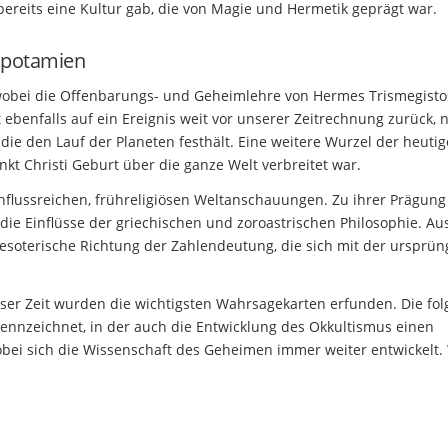
bereits eine Kultur gab, die von Magie und Hermetik geprägt war.
opotamien
 wobei die Offenbarungs- und Geheimlehre von Hermes Trismegisto
ebenfalls auf ein Ereignis weit vor unserer Zeitrechnung zurück, 
e den Lauf der Planeten festhält. Eine weitere Wurzel der heuti
nkt Christi Geburt über die ganze Welt verbreitet war.
nflussreichen, frühreligiösen Weltanschauungen. Zu ihrer Prägung
die Einflüsse der griechischen und zoroastrischen Philosophie. A
 esoterische Richtung der Zahlendeutung, die sich mit der ursprün
eser Zeit wurden die wichtigsten Wahrsagekarten erfunden. Die fo
ennzeichnet, in der auch die Entwicklung des Okkultismus einen
 wobei sich die Wissenschaft des Geheimen immer weiter entwickelt.