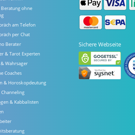
Beratung ohne
ng
präch am Telefon
präch per Chat
Sichere Webseite
ano Berater
er & Tarot Experten
r & Wahrsager
he Coaches
en & Horoskopdeutung
 Channeling
gen & Kabbalisten
en
beiter
itsberatung