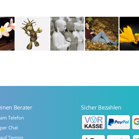
einen Berater
Sicher Bezahlen
 am Telefon
per Chat
auf Termin