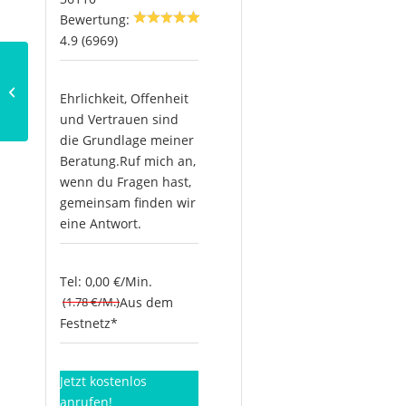
Bewertung:
4.9 (6969)
Warum Frauen eher
Glauben in die Esoterik
Ehrlichkeit, Offenheit
setzen als Männer
und Vertrauen sind
die Grundlage meiner
Beratung.Ruf mich an,
wenn du Fragen hast,
gemeinsam finden wir
eine Antwort.
Tel: 0,00 €/Min.
(1.78 €/M.)
Aus dem
Festnetz*
Jetzt kostenlos
anrufen!