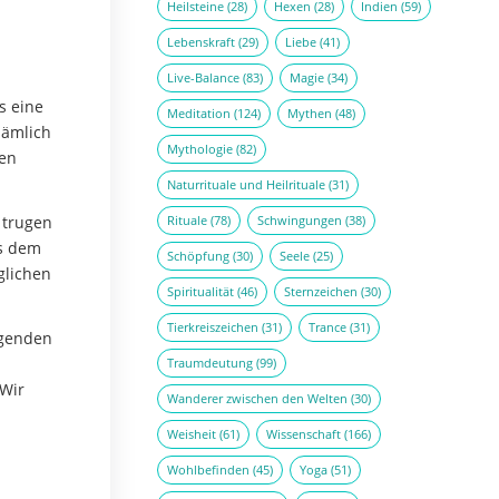
Heilsteine
(28)
Hexen
(28)
Indien
(59)
Lebenskraft
(29)
Liebe
(41)
Live-Balance
(83)
Magie
(34)
s eine
Meditation
(124)
Mythen
(48)
nämlich
Mythologie
(82)
gen
Naturrituale und Heilrituale
(31)
 trugen
Rituale
(78)
Schwingungen
(38)
us dem
Schöpfung
(30)
Seele
(25)
glichen
Spiritualität
(46)
Sternzeichen
(30)
Tierkreiszeichen
(31)
Trance
(31)
lgenden
Traumdeutung
(99)
 Wir
Wanderer zwischen den Welten
(30)
Weisheit
(61)
Wissenschaft
(166)
Wohlbefinden
(45)
Yoga
(51)