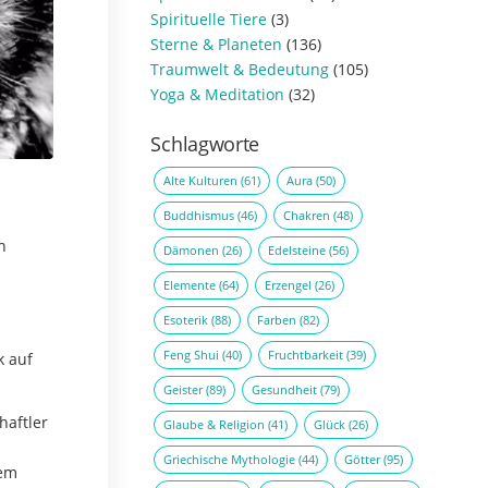
Spirituelle Tiere
(3)
Sterne & Planeten
(136)
Traumwelt & Bedeutung
(105)
Yoga & Meditation
(32)
Schlagworte
Alte Kulturen
(61)
Aura
(50)
Buddhismus
(46)
Chakren
(48)
n
Dämonen
(26)
Edelsteine
(56)
Elemente
(64)
Erzengel
(26)
Esoterik
(88)
Farben
(82)
Feng Shui
(40)
Fruchtbarkeit
(39)
k auf
Geister
(89)
Gesundheit
(79)
haftler
Glaube & Religion
(41)
Glück
(26)
Griechische Mythologie
(44)
Götter
(95)
dem