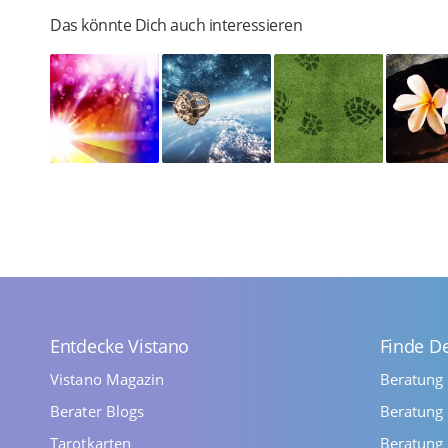
Das könnte Dich auch interessieren
Entdecke Vistano
Finde D
Vistano Magazin
Beratung
Berater Blogs
Beratung 
Tarotkarten
Beratung 