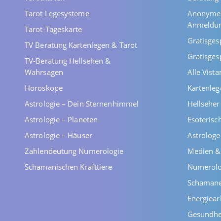
Tarot Legesysteme
Anonyme 
Anmeldu
Tarot-Tageskarte
Gratisges
TV Beratung Kartenlegen & Tarot
Gratisges
TV-Beratung Hellsehen &
Wahrsagen
Alle Vist
Horoskope
Kartenleg
Astrologie – Dein Sternenhimmel
Hellsehe
Astrologie – Planeten
Esoterisc
Astrologie – Häuser
Astrolog
Zahlendeutung Numerologie
Medien &
Schamanischen Krafttiere
Numerolo
Schaman
Energiear
Gesundhe