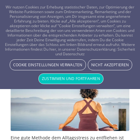
FRAGEN? KOSTENLOS ANRUFEN:
0800-8478266
Wir nutzen Cookies zur Erhebung statistischer Daten, zur Optimierung der
Website-Funktionen sowie zum Onlinemarketing, Remarketing und der
Personalisierung von Anzeigen, um Dir insgesamt eine angenehmere
Erfahrung zu bieten. Klicke auf „Alle akzeptieren“, um Cookies zu
akzeptieren oder klicke auf "Cookie Einstellungen verwalten“, um eine
detaillierte Beschreibung der von uns verwendeten Arten von Cookies und
Informationen über die entsprechenden Anbieter zu erhalten. Du kannst
jeder Zeit Deine Einwilligung widerrufen, indem Du die Cookie
Die vier gefürchtetsten Übungen
Einstellungen über das Schloss am linken Bildrand erneut aufrufst. Weitere
Informationen findest Du hier, in unserer Datenschutzerklärung:
Sicherheit
und Datenschutz
beim Yoga
COOKIE EINSTELLUNGEN VERWALTEN
NICHT AKZEPTIEREN
NEWS & STORYS
ZUSTIMMEN UND FORTFAHREN
Eine gute Methode dem Alltagsstress zu entfliehen ist