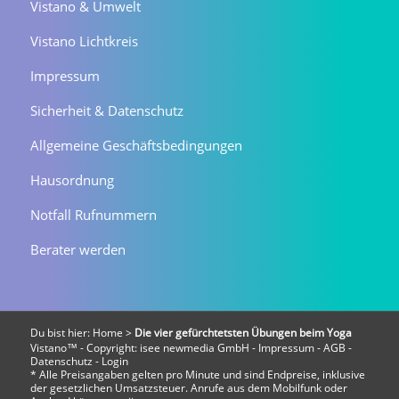
Vistano & Umwelt
Vistano Lichtkreis
Impressum
Sicherheit & Datenschutz
Allgemeine Geschäftsbedingungen
Hausordnung
Notfall Rufnummern
Berater werden
Du bist hier:
Home
>
Die vier gefürchtetsten Übungen beim Yoga
Vistano™ - Copyright:
isee newmedia GmbH
-
Impressum
-
AGB
-
Datenschutz
-
Login
* Alle Preisangaben gelten pro Minute und sind Endpreise, inklusive
der gesetzlichen Umsatzsteuer. Anrufe aus dem Mobilfunk oder