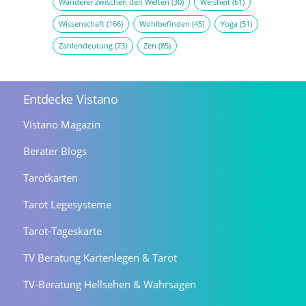
Wanderer zwischen den Welten
(30)
Weisheit
(61)
Wissenschaft
(166)
Wohlbefinden
(45)
Yoga
(51)
Zahlendeutung
(73)
Zen
(85)
Entdecke Vistano
Vistano Magazin
Berater Blogs
Tarotkarten
Tarot Legesysteme
Tarot-Tageskarte
TV Beratung Kartenlegen & Tarot
TV-Beratung Hellsehen & Wahrsagen