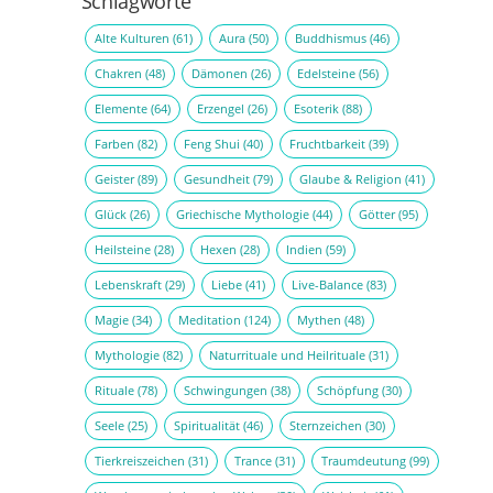
Schlagworte
Alte Kulturen
(61)
Aura
(50)
Buddhismus
(46)
Chakren
(48)
Dämonen
(26)
Edelsteine
(56)
Elemente
(64)
Erzengel
(26)
Esoterik
(88)
Farben
(82)
Feng Shui
(40)
Fruchtbarkeit
(39)
Geister
(89)
Gesundheit
(79)
Glaube & Religion
(41)
Glück
(26)
Griechische Mythologie
(44)
Götter
(95)
Heilsteine
(28)
Hexen
(28)
Indien
(59)
Lebenskraft
(29)
Liebe
(41)
Live-Balance
(83)
Magie
(34)
Meditation
(124)
Mythen
(48)
Mythologie
(82)
Naturrituale und Heilrituale
(31)
Rituale
(78)
Schwingungen
(38)
Schöpfung
(30)
Seele
(25)
Spiritualität
(46)
Sternzeichen
(30)
Tierkreiszeichen
(31)
Trance
(31)
Traumdeutung
(99)