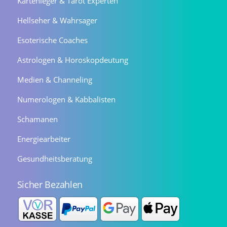
Kartenleger & Tarot Experten
Hellseher & Wahrsager
Esoterische Coaches
Astrologen & Horoskopdeutung
Medien & Channeling
Numerologen & Kabbalisten
Schamanen
Energiearbeiter
Gesundheitsberatung
Sicher Bezahlen