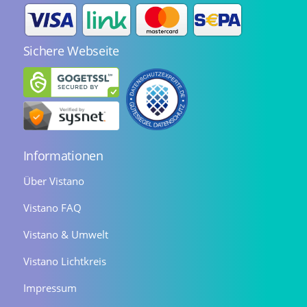
Sichere Webseite
Informationen
Über Vistano
Vistano FAQ
Vistano & Umwelt
Vistano Lichtkreis
Impressum