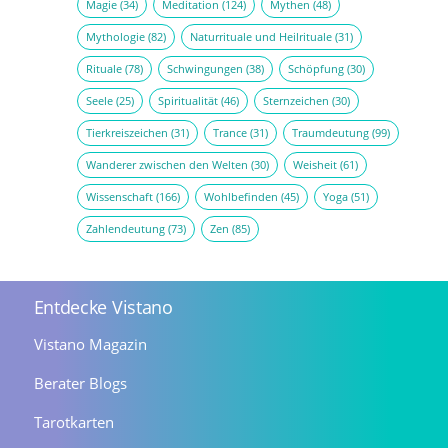
Magie
(34)
Meditation
(124)
Mythen
(48)
Mythologie
(82)
Naturrituale und Heilrituale
(31)
Rituale
(78)
Schwingungen
(38)
Schöpfung
(30)
Seele
(25)
Spiritualität
(46)
Sternzeichen
(30)
Tierkreiszeichen
(31)
Trance
(31)
Traumdeutung
(99)
Wanderer zwischen den Welten
(30)
Weisheit
(61)
Wissenschaft
(166)
Wohlbefinden
(45)
Yoga
(51)
Zahlendeutung
(73)
Zen
(85)
Entdecke Vistano
Vistano Magazin
Berater Blogs
Tarotkarten