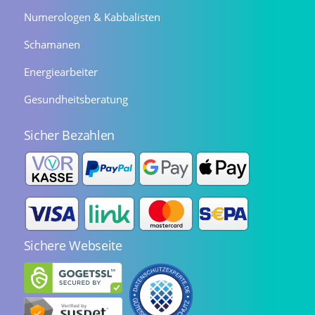
Numerologen & Kabbalisten
Schamanen
Energiearbeiter
Gesundheitsberatung
Sicher Bezahlen
Sichere Webseite