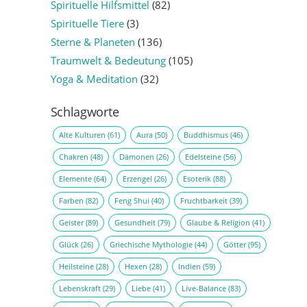
Spirituelle Hilfsmittel
(82)
Spirituelle Tiere
(3)
Sterne & Planeten
(136)
Traumwelt & Bedeutung
(105)
Yoga & Meditation
(32)
Schlagworte
Alte Kulturen
(61)
Aura
(50)
Buddhismus
(46)
Chakren
(48)
Dämonen
(26)
Edelsteine
(56)
Elemente
(64)
Erzengel
(26)
Esoterik
(88)
Farben
(82)
Feng Shui
(40)
Fruchtbarkeit
(39)
Geister
(89)
Gesundheit
(79)
Glaube & Religion
(41)
Glück
(26)
Griechische Mythologie
(44)
Götter
(95)
Heilsteine
(28)
Hexen
(28)
Indien
(59)
Lebenskraft
(29)
Liebe
(41)
Live-Balance
(83)