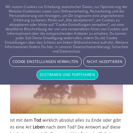
FRAGEN? KOSTENLOS ANRUFEN:
0800-8478266
Wir nutzen Cookies zur Erhebung statistischer Daten, zur Optimierung der
Website-Funktionen sowie zum Onlinemarketing, Remarketing und der
Personalisierung von Anzeigen, um Dir insgesamt eine angenehmere
Erfahrung zu bieten. Klicke auf „Alle akzeptieren“, um Cookies zu
akzeptieren oder klicke auf "Cookie Einstellungen verwalten“, um eine
detaillierte Beschreibung der von uns verwendeten Arten von Cookies und
Informationen über die entsprechenden Anbieter zu erhalten. Du kannst
jeder Zeit Deine Einwilligung widerrufen, indem Du die Cookie
Einstellungen über das Schloss am linken Bildrand erneut aufrufst. Weitere
Gibt es ein Leben nach dem Tod?
Informationen findest Du hier, in unserer Datenschutzerklärung:
Sicherheit
und Datenschutz
NEWS & STORYS
COOKIE EINSTELLUNGEN VERWALTEN
NICHT AKZEPTIEREN
ZUSTIMMEN UND FORTFAHREN
Ist mit dem
Tod
wirklich absolut alles zu Ende oder gibt
es eine Art
Leben
nach dem Tod? Die Antwort auf diese