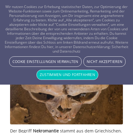
FRAGEN? KOSTENLOS ANRUFEN:
0800-8478266
Wir nutzen Cookies zur Erhebung statistischer Daten, zur Optimierung der
Website-Funktionen sowie zum Onlinemarketing, Remarketing und der
Personalisierung von Anzeigen, um Dir insgesamt eine angenehmere
Erfahrung zu bieten. Klicke auf „Alle akzeptieren“, um Cookies zu
akzeptieren oder klicke auf "Cookie Einstellungen verwalten“, um eine
detaillierte Beschreibung der von uns verwendeten Arten von Cookies und
Informationen über die entsprechenden Anbieter zu erhalten. Du kannst
jeder Zeit Deine Einwilligung widerrufen, indem Du die Cookie
Nekromantie – Sprechen mit den
Einstellungen über das Schloss am linken Bildrand erneut aufrufst. Weitere
Informationen findest Du hier, in unserer Datenschutzerklärung:
Sicherheit
und Datenschutz
Toten
COOKIE EINSTELLUNGEN VERWALTEN
NICHT AKZEPTIEREN
NEWS & STORYS
ZUSTIMMEN UND FORTFAHREN
Der Begriff
Nekromantie
stammt aus dem Griechischen.