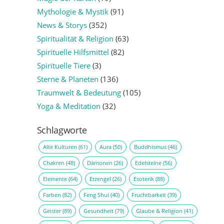
Mythologie & Mystik
(91)
News & Storys
(352)
Spiritualität & Religion
(63)
Spirituelle Hilfsmittel
(82)
Spirituelle Tiere
(3)
Sterne & Planeten
(136)
Traumwelt & Bedeutung
(105)
Yoga & Meditation
(32)
Schlagworte
Alte Kulturen
(61)
Aura
(50)
Buddhismus
(46)
Chakren
(48)
Dämonen
(26)
Edelsteine
(56)
Elemente
(64)
Erzengel
(26)
Esoterik
(88)
Farben
(82)
Feng Shui
(40)
Fruchtbarkeit
(39)
Geister
(89)
Gesundheit
(79)
Glaube & Religion
(41)