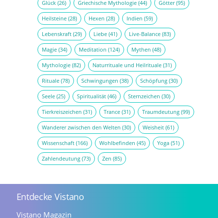
Glück
(26)
Griechische Mythologie
(44)
Götter
(95)
Heilsteine
(28)
Hexen
(28)
Indien
(59)
Lebenskraft
(29)
Liebe
(41)
Live-Balance
(83)
Magie
(34)
Meditation
(124)
Mythen
(48)
Mythologie
(82)
Naturrituale und Heilrituale
(31)
Rituale
(78)
Schwingungen
(38)
Schöpfung
(30)
Seele
(25)
Spiritualität
(46)
Sternzeichen
(30)
Tierkreiszeichen
(31)
Trance
(31)
Traumdeutung
(99)
Wanderer zwischen den Welten
(30)
Weisheit
(61)
Wissenschaft
(166)
Wohlbefinden
(45)
Yoga
(51)
Zahlendeutung
(73)
Zen
(85)
Entdecke Vistano
Vistano Magazin