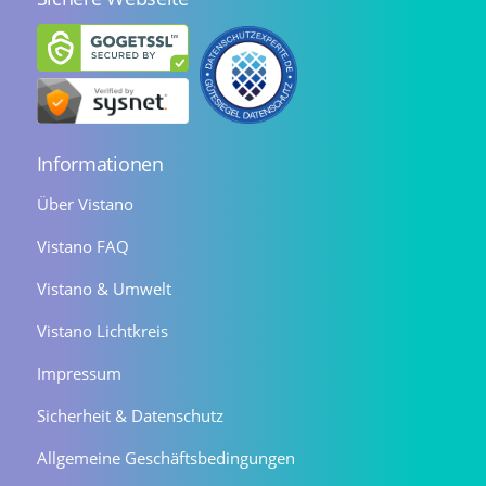
Informationen
Über Vistano
Vistano FAQ
Vistano & Umwelt
Vistano Lichtkreis
Impressum
Sicherheit & Datenschutz
Allgemeine Geschäftsbedingungen