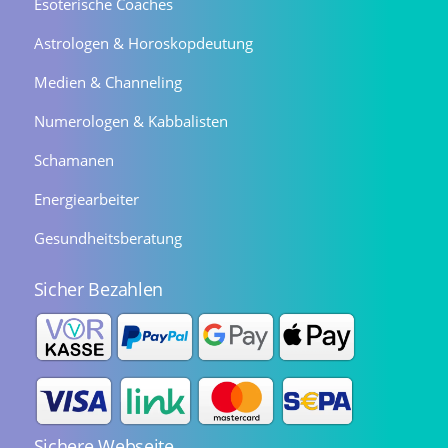
Esoterische Coaches
Astrologen & Horoskopdeutung
Medien & Channeling
Numerologen & Kabbalisten
Schamanen
Energiearbeiter
Gesundheitsberatung
Sicher Bezahlen
Sichere Webseite