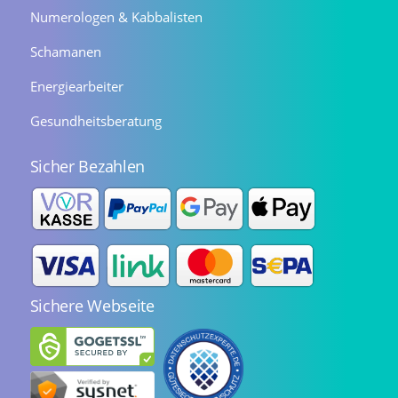
Numerologen & Kabbalisten
Schamanen
Energiearbeiter
Gesundheitsberatung
Sicher Bezahlen
Sichere Webseite