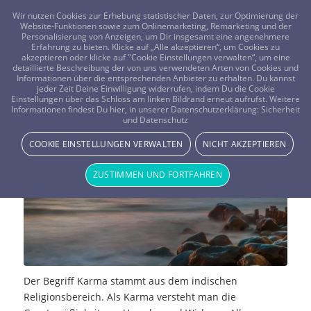
FRAGEN? KOSTENLOS ANRUFEN:
0800-8478266
Wir nutzen Cookies zur Erhebung statistischer Daten, zur Optimierung der
Website-Funktionen sowie zum Onlinemarketing, Remarketing und der
Personalisierung von Anzeigen, um Dir insgesamt eine angenehmere
Erfahrung zu bieten. Klicke auf „Alle akzeptieren“, um Cookies zu
akzeptieren oder klicke auf "Cookie Einstellungen verwalten“, um eine
detaillierte Beschreibung der von uns verwendeten Arten von Cookies und
Informationen über die entsprechenden Anbieter zu erhalten. Du kannst
jeder Zeit Deine Einwilligung widerrufen, indem Du die Cookie
Einstellungen über das Schloss am linken Bildrand erneut aufrufst. Weitere
Die Karmalehre des Jainismus
Informationen findest Du hier, in unserer Datenschutzerklärung:
Sicherheit
und Datenschutz
SPIRITUALITÄT & RELIGION
COOKIE EINSTELLUNGEN VERWALTEN
NICHT AKZEPTIEREN
ZUSTIMMEN UND FORTFAHREN
Der Begriff Karma stammt aus dem indischen
Religionsbereich. Als Karma versteht man die