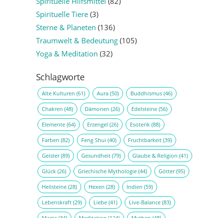
Spirituelle Hilfsmittel
(82)
Spirituelle Tiere
(3)
Sterne & Planeten
(136)
Traumwelt & Bedeutung
(105)
Yoga & Meditation
(32)
Schlagworte
Alte Kulturen
(61)
Aura
(50)
Buddhismus
(46)
Chakren
(48)
Dämonen
(26)
Edelsteine
(56)
Elemente
(64)
Erzengel
(26)
Esoterik
(88)
Farben
(82)
Feng Shui
(40)
Fruchtbarkeit
(39)
Geister
(89)
Gesundheit
(79)
Glaube & Religion
(41)
Glück
(26)
Griechische Mythologie
(44)
Götter
(95)
Heilsteine
(28)
Hexen
(28)
Indien
(59)
Lebenskraft
(29)
Liebe
(41)
Live-Balance
(83)
Magie
(34)
Meditation
(124)
Mythen
(48)