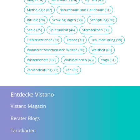
Mythologie
(82)
Naturrituale und Heilrituale
(31)
Rituale
(78)
Schwingungen
(38)
Schöpfung
(30)
Seele
(25)
Spiritualität
(46)
Sternzeichen
(30)
Tierkreiszeichen
(31)
Trance
(31)
Traumdeutung
(99)
Wanderer zwischen den Welten
(30)
Weisheit
(61)
Wissenschaft
(166)
Wohlbefinden
(45)
Yoga
(51)
Zahlendeutung
(73)
Zen
(85)
Entdecke Vistano
Vistano Magazin
Berater Blogs
Tarotkarten