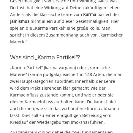
Gesetzmäßigkeit von Ursache und Wirkung. Alles, was
Du tust, hat eine Wirkung auf Deine zukünftigen Leben.
Anders als die klassische Lehre vom
Karma
basiert der
Jainismus
nicht allein auf dieser Gesetzmäßigkeit. Hier
spielen die „Karma Partikel“ eine große Rolle. Man
spricht in diesem Zusammenhang auch von „karmischer
Materie“.
Was sind „Karma Partikel“?
„Karma-Partikel“ (karma vargana) oder „karmische
Materie“ (karma pudgala), existiert in 148 Arten, die man
zwei Hauptkategorien zuordnet. Innerhalb der Lehre
wird dem Praktizierenden klar gemacht, wie der
Karmaeinfluss zustande kommt, und wie er oder sie
diesen Karmaeinfluss aufhalten kann. Du kannst hier
auch lernen, wie sich das vorhandene Karma abbauen
lässt. Dies soll zu einer endgültigen Befreiung vom
Kreislauf der Wiedergeburten (moksha) führen.
Ausgangspunkt sind dabei die zwei fundamentalen