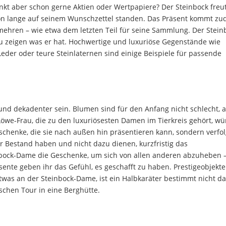
t aber schon gerne Aktien oder Wertpapiere? Der Steinbock freut
hon lange auf seinem Wunschzettel standen. Das Präsent kommt z
rmehren – wie etwa dem letzten Teil für seine Sammlung. Der Stein
 zu zeigen was er hat. Hochwertige und luxuriöse Gegenstände wie
der oder teure Steinlaternen sind einige Beispiele für passende
und dekadenter sein. Blumen sind für den Anfang nicht schlecht, 
öwe-Frau, die zu den luxuriösesten Damen im Tierkreis gehört, wü
eschenke, die sie nach außen hin präsentieren kann, sondern verfol
uer Bestand haben und nicht dazu dienen, kurzfristig das
nbock-Dame die Geschenke, um sich von allen anderen abzuheben –
ente geben ihr das Gefühl, es geschafft zu haben. Prestigeobjekte
etwas an der Steinbock-Dame, ist ein Halbkaräter bestimmt nicht d
schen Tour in eine Berghütte.