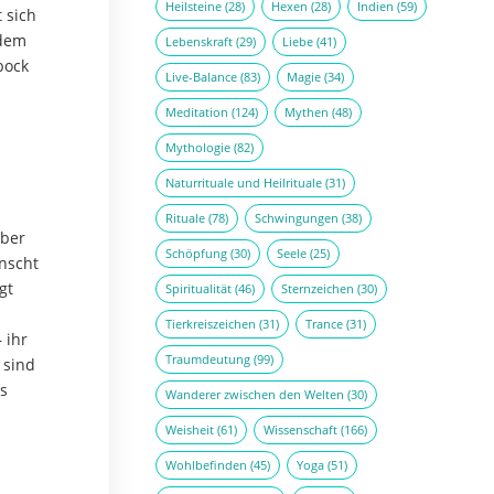
Heilsteine
(28)
Hexen
(28)
Indien
(59)
 sich
udem
Lebenskraft
(29)
Liebe
(41)
bock
Live-Balance
(83)
Magie
(34)
Meditation
(124)
Mythen
(48)
Mythologie
(82)
Naturrituale und Heilrituale
(31)
Rituale
(78)
Schwingungen
(38)
aber
Schöpfung
(30)
Seele
(25)
nscht
gt
Spiritualität
(46)
Sternzeichen
(30)
Tierkreiszeichen
(31)
Trance
(31)
 ihr
Traumdeutung
(99)
 sind
as
Wanderer zwischen den Welten
(30)
Weisheit
(61)
Wissenschaft
(166)
Wohlbefinden
(45)
Yoga
(51)