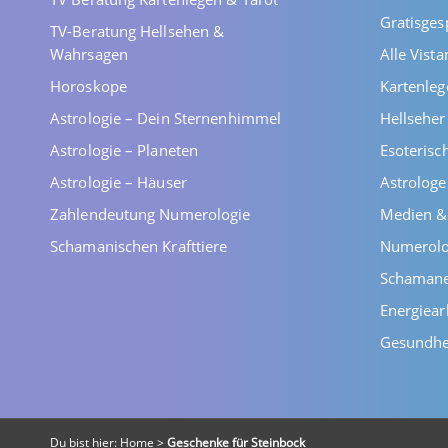
Gratisges
TV-Beratung Hellsehen &
Wahrsagen
Alle Vist
Horoskope
Kartenleg
Astrologie – Dein Sternenhimmel
Hellsehe
Astrologie – Planeten
Esoterisc
Astrologie – Häuser
Astrolog
Zahlendeutung Numerologie
Medien &
Schamanischen Krafttiere
Numerolo
Schaman
Energiear
Gesundhe
Du bist hier:
Home
>
Geschenke für Steinbock