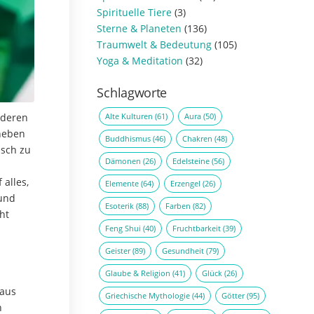
Spirituelle Tiere
(3)
Sterne & Planeten
(136)
Traumwelt & Bedeutung
(105)
Yoga & Meditation
(32)
Schlagworte
Alte Kulturen
(61)
Aura
(50)
nderen
aneben
Buddhismus
(46)
Chakren
(48)
isch zu
Dämonen
(26)
Edelsteine
(56)
 alles,
Elemente
(64)
Erzengel
(26)
und
Esoterik
(88)
Farben
(82)
ht
Feng Shui
(40)
Fruchtbarkeit
(39)
Geister
(89)
Gesundheit
(79)
Glaube & Religion
(41)
Glück
(26)
 aus
Griechische Mythologie
(44)
Götter
(95)
n