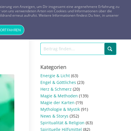
FRAGEN? KOSTENLOS ANRUFEN:
0800-8478266
lisierung von Anzeigen, um Dir insgesamt eine angenehmere Erfahrung zu
 der von uns verwendeten Arten von Cookies und Informationen über die
ldrand erneut aufrufst. Weitere Informationen findest Du hier, in unserer
Tageskarte
Magazin
ANMELDEN
REGISTRIEREN
FORTFAHREN
Kategorien
Energie & Licht
(63)
Engel & Göttliches
(23)
Herz & Schmerz
(20)
Magie & Methoden
(139)
Magie der Karten
(19)
Mythologie & Mystik
(91)
News & Storys
(352)
Spiritualität & Religion
(63)
Spirituelle Hilfsmittel
(82)