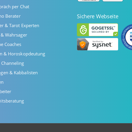
präch per Chat
Sichere Webseite
ano Berater
er & Tarot Experten
r & Wahrsager
he Coaches
en & Horoskopdeutung
 Channeling
gen & Kabbalisten
en
beiter
itsberatung