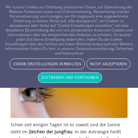
FRAGEN? KOSTENLOS ANRUFEN:
0800-8478266
Wir nutzen Cookies zur Erhebung statistischer Daten, zur Optimierung der
Website-Funktionen sowie zum Onlinemarketing, Remarketing und der
Personalisierung von Anzeigen, um Dir insgesamt eine angenehmere
Erfahrung zu bieten. Klicke auf „Alle akzeptieren“, um Cookies zu
akzeptieren oder klicke auf "Cookie Einstellungen verwalten“, um eine
detaillierte Beschreibung der von uns verwendeten Arten von Cookies und
Informationen über die entsprechenden Anbieter zu erhalten. Du kannst
jeder Zeit Deine Einwilligung widerrufen, indem Du die Cookie
Einstellungen über das Schloss am linken Bildrand erneut aufrufst. Weitere
Keine Angst vor der Zukunft
Informationen findest Du hier, in unserer Datenschutzerklärung:
Sicherheit
und Datenschutz
STERNE & PLANETEN
COOKIE EINSTELLUNGEN VERWALTEN
NICHT AKZEPTIEREN
ZUSTIMMEN UND FORTFAHREN
Schon seit einigen Tagen ist es soweit und die Sonne
steht im
Zeichen der Jungfrau
. In der Astrologie heißt