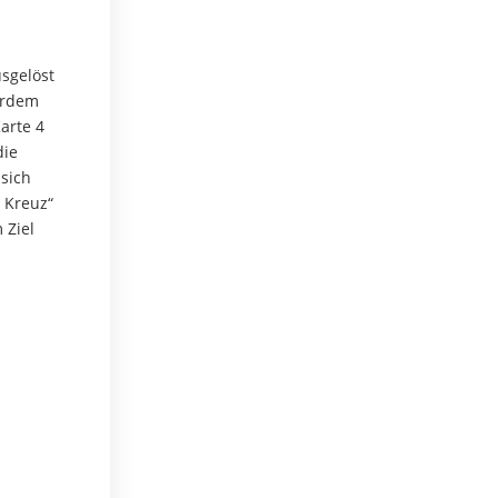
usgelöst
ßerdem
arte 4
die
 sich
s Kreuz“
 Ziel