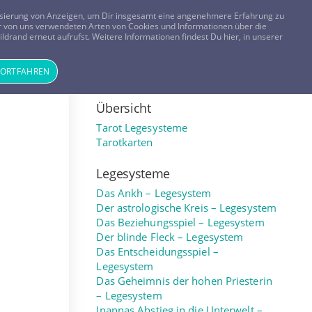
FRAGEN? KOSTENLOS ANRUFEN:
0800-8478266
lisierung von Anzeigen, um Dir insgesamt eine angenehmere Erfahrung zu
 der von uns verwendeten Arten von Cookies und Informationen über die
ldrand erneut aufrufst. Weitere Informationen findest Du hier, in unserer
Tageskarte
Magazin
ANMELDEN
REGISTRIEREN
FORTFAHREN
Übersicht
Tarot Legesysteme
Tarotkarten
Legesysteme
Das Ankh – Legesystem
Der astrologische Kreis – Legesystem
Das Beziehungsspiel – Legesystem
Der blinde Fleck – Legesystem
Das Entscheidungsspiel –
Legesystem
Das Geheimnis der hohen Priesterin
– Legesystem
Inannas Abstieg in die Unterwelt –