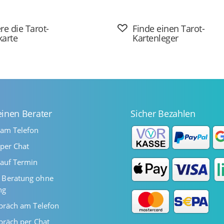
re die Tarot-
Finde einen Tarot-
karte
Kartenleger
einen Berater
Sicher Bezahlen
 am Telefon
per Chat
auf Termin
Beratung ohne
ng
präch am Telefon
präch per Chat