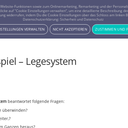
er Website-Funktionen sowie zum Onlinemarketing, Remarketing und der Persona
 klicke auf "Cookie Einstellungen verwalten“, um eine detaillierte Beschreibung
ung widerrufen, indem Du die Cookie Einstellungen über das Schloss am linken Bi
Beratung
Horoskope
Datenschutzerklärung:
Sicherheit und Datenschutz
INSTELLUNGEN VERWALTEN
NICHT AKZEPTIEREN
ZUSTIMMEN UND 
piel – Legesystem
stem
beantwortet folgende Fragen:
se überwinden?
iter,?
em Ganzen heraus?