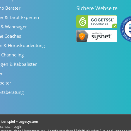
Sichere Webseite
ano Berater
er & Tarot Experten
r & Wahrsager
he Coaches
en & Horoskopdeutung
 Channeling
gen & Kabbalisten
en
beiter
itsberatung
risenspiel – Legesystem
schutz
-
Login
er gesetzlichen Umsatzsteuer. Anrufe aus dem Mobilfunk oder Ausland können var