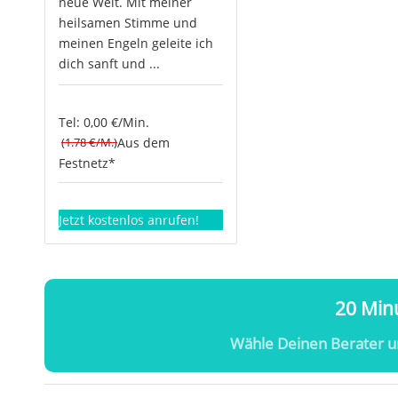
neue Welt. Mit meiner
heilsamen Stimme und
meinen Engeln geleite ich
dich sanft und ...
Tel: 0,00 €/Min.
(1.78 €/M.)
Aus dem
Festnetz*
Jetzt kostenlos anrufen!
20 Minu
Wähle Deinen Berater u