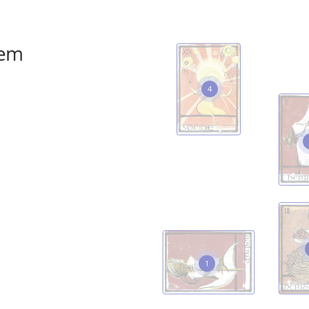
tem
4
1