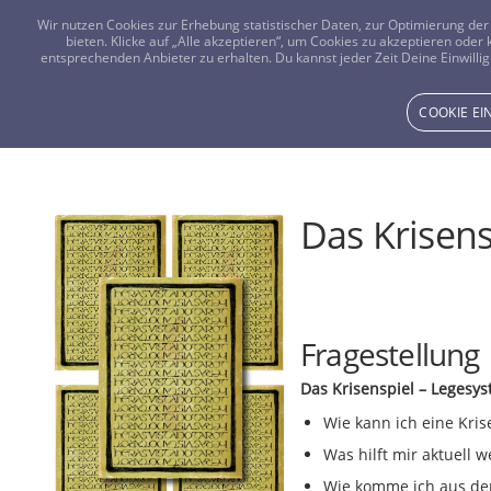
Wir nutzen Cookies zur Erhebung statistischer Daten, zur Optimierung d
bieten. Klicke auf „Alle akzeptieren“, um Cookies zu akzeptieren oder
entsprechenden Anbieter zu erhalten. Du kannst jeder Zeit Deine Einwillig
COOKIE E
Das Krisens
Fragestellung
Das Krisenspiel – Legesy
Wie kann ich eine Kri
Was hilft mir aktuell we
Wie komme ich aus d