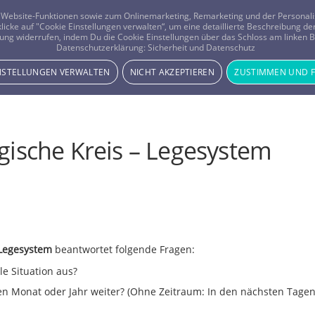
er Website-Funktionen sowie zum Onlinemarketing, Remarketing und der Persona
 klicke auf "Cookie Einstellungen verwalten“, um eine detaillierte Beschreibung
ung widerrufen, indem Du die Cookie Einstellungen über das Schloss am linken Bi
Beratung
Horoskope
Datenschutzerklärung:
Sicherheit und Datenschutz
INSTELLUNGEN VERWALTEN
NICHT AKZEPTIEREN
ZUSTIMMEN UND 
gische Kreis – Legesystem
 Legesystem
beantwortet folgende Fragen:
le Situation aus?
en Monat oder Jahr weiter? (Ohne Zeitraum: In den nächsten Tage