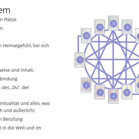
tem
n Plätze
10
11
9
in
12
 Heimatgefühl, bei sich
1
weise und Inhalt.
rbindung
2
 des „Du“, der
5
3
4
itualität und alles, was
ch und äußerlich)
nen Berufung
 in die Welt und im