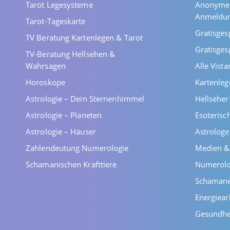
Tarot Legesysteme
Anonyme 
Anmeldu
Tarot-Tageskarte
Gratisges
TV Beratung Kartenlegen & Tarot
Gratisges
TV-Beratung Hellsehen &
Wahrsagen
Alle Vist
Horoskope
Kartenleg
Astrologie – Dein Sternenhimmel
Hellsehe
Astrologie – Planeten
Esoterisc
Astrologie – Häuser
Astrolog
Zahlendeutung Numerologie
Medien &
Schamanischen Krafttiere
Numerolo
Schaman
Energiear
Gesundhe