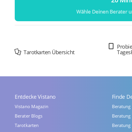
20 Minu
Wähle Deinen Berater u
Probie
Tarotkarten Übersicht
Tages
Entdecke Vistano
Finde D
Vistano Magazin
Beratung
Berater Blogs
Beratung 
Tarotkarten
Beratung 