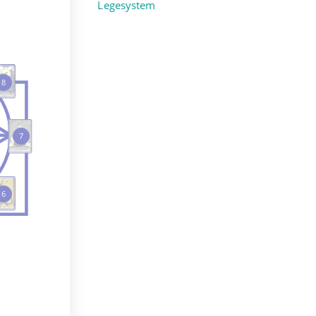
Legesystem
8
7
6