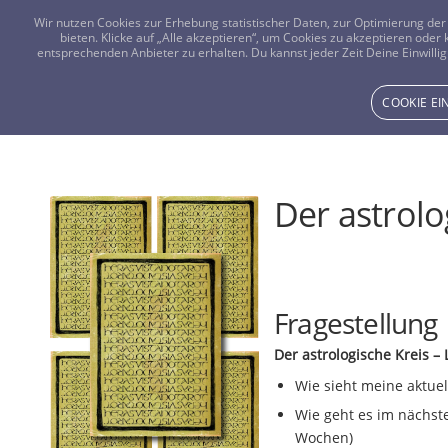
Wir nutzen Cookies zur Erhebung statistischer Daten, zur Optimierung d
bieten. Klicke auf „Alle akzeptieren“, um Cookies zu akzeptieren oder
entsprechenden Anbieter zu erhalten. Du kannst jeder Zeit Deine Einwillig
COOKIE E
Der astrolo
Fragestellung
Der astrologische Kreis –
Wie sieht meine aktuel
Wie geht es im nächst
Wochen)