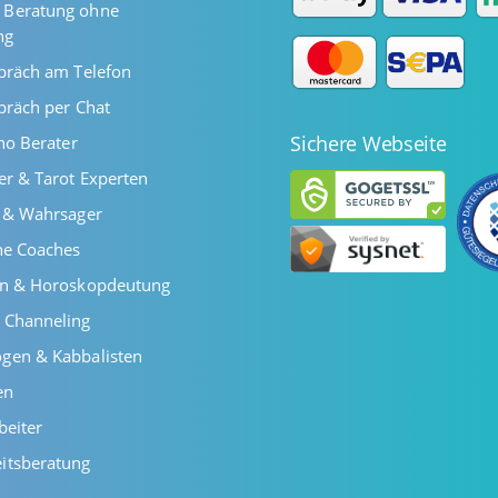
Beratung ohne
ng
präch am Telefon
präch per Chat
Sichere Webseite
ano Berater
er & Tarot Experten
r & Wahrsager
he Coaches
en & Horoskopdeutung
 Channeling
gen & Kabbalisten
en
beiter
itsberatung