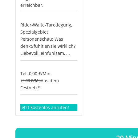
erreichbar.
Rider-Waite-Tarotlegung,
Spezialgebiet
Personenschau: Was
denkt/fühlt er/sie wirklich?
Liebevoll, einfühlsam, ...
Tel: 0,00 €/Min.
(4.98 €/M.)
Aus dem
Festnetz*
Jetzt kostenlos anrufen!