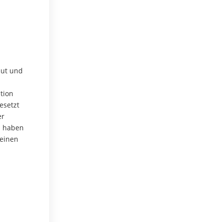
aut und
tion
esetzt
er
n haben
 einen