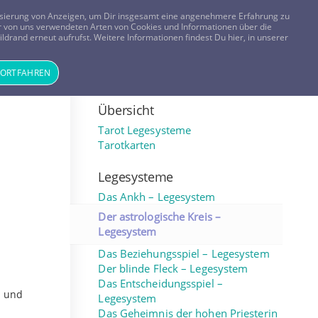
FRAGEN? KOSTENLOS ANRUFEN:
0800-8478266
lisierung von Anzeigen, um Dir insgesamt eine angenehmere Erfahrung zu
 der von uns verwendeten Arten von Cookies und Informationen über die
ldrand erneut aufrufst. Weitere Informationen findest Du hier, in unserer
Tageskarte
Magazin
ANMELDEN
REGISTRIEREN
FORTFAHREN
Übersicht
Tarot Legesysteme
Tarotkarten
Legesysteme
Das Ankh – Legesystem
Der astrologische Kreis –
Legesystem
Das Beziehungsspiel – Legesystem
Der blinde Fleck – Legesystem
Das Entscheidungsspiel –
n und
Legesystem
Das Geheimnis der hohen Priesterin