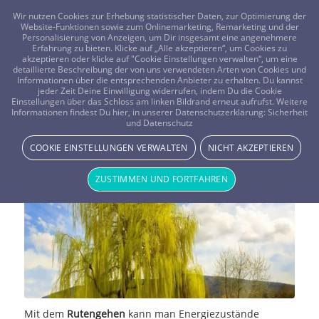
FRAGEN? KOSTENLOS ANRUFEN:
0800-8478266
Wir nutzen Cookies zur Erhebung statistischer Daten, zur Optimierung der
Website-Funktionen sowie zum Onlinemarketing, Remarketing und der
Personalisierung von Anzeigen, um Dir insgesamt eine angenehmere
Erfahrung zu bieten. Klicke auf „Alle akzeptieren“, um Cookies zu
akzeptieren oder klicke auf "Cookie Einstellungen verwalten“, um eine
detaillierte Beschreibung der von uns verwendeten Arten von Cookies und
Informationen über die entsprechenden Anbieter zu erhalten. Du kannst
jeder Zeit Deine Einwilligung widerrufen, indem Du die Cookie
Rutengänger, wie zuverlässig ist
Einstellungen über das Schloss am linken Bildrand erneut aufrufst. Weitere
Informationen findest Du hier, in unserer Datenschutzerklärung:
Sicherheit
und Datenschutz
diese Methode?
COOKIE EINSTELLUNGEN VERWALTEN
NICHT AKZEPTIEREN
MAGIE & METHODEN
ZUSTIMMEN UND FORTFAHREN
Mit dem
Rutengehen
kann man Energiezustände