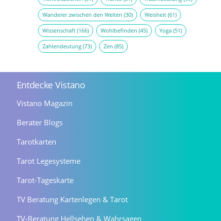
Wanderer zwischen den Welten
(30)
Weisheit
(61)
Wissenschaft
(166)
Wohlbefinden
(45)
Yoga
(51)
Zahlendeutung
(73)
Zen
(85)
Entdecke Vistano
Vistano Magazin
Berater Blogs
Tarotkarten
Tarot Legesysteme
Tarot-Tageskarte
TV Beratung Kartenlegen & Tarot
TV-Beratung Hellsehen & Wahrsagen