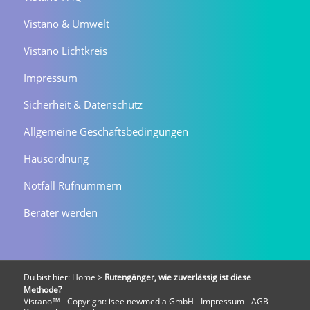
Vistano & Umwelt
Vistano Lichtkreis
Impressum
Sicherheit & Datenschutz
Allgemeine Geschäftsbedingungen
Hausordnung
Notfall Rufnummern
Berater werden
Du bist hier:
Home
>
Rutengänger, wie zuverlässig ist diese
Methode?
Vistano™ - Copyright:
isee newmedia GmbH
-
Impressum
-
AGB
-