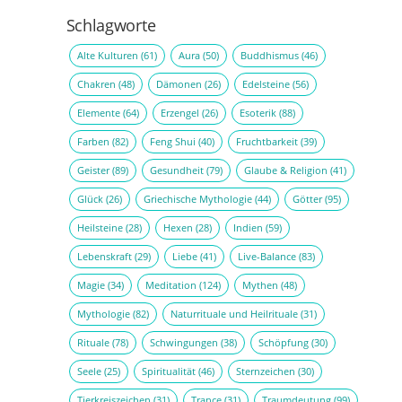
Schlagworte
Alte Kulturen
(61)
Aura
(50)
Buddhismus
(46)
Chakren
(48)
Dämonen
(26)
Edelsteine
(56)
Elemente
(64)
Erzengel
(26)
Esoterik
(88)
Farben
(82)
Feng Shui
(40)
Fruchtbarkeit
(39)
Geister
(89)
Gesundheit
(79)
Glaube & Religion
(41)
Glück
(26)
Griechische Mythologie
(44)
Götter
(95)
Heilsteine
(28)
Hexen
(28)
Indien
(59)
Lebenskraft
(29)
Liebe
(41)
Live-Balance
(83)
Magie
(34)
Meditation
(124)
Mythen
(48)
Mythologie
(82)
Naturrituale und Heilrituale
(31)
Rituale
(78)
Schwingungen
(38)
Schöpfung
(30)
Seele
(25)
Spiritualität
(46)
Sternzeichen
(30)
Tierkreiszeichen
(31)
Trance
(31)
Traumdeutung
(99)