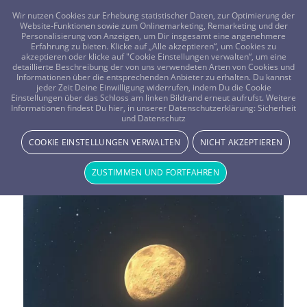
FRAGEN? KOSTENLOS ANRUFEN:
0800-8478266
Wir nutzen Cookies zur Erhebung statistischer Daten, zur Optimierung der
Website-Funktionen sowie zum Onlinemarketing, Remarketing und der
Personalisierung von Anzeigen, um Dir insgesamt eine angenehmere
Erfahrung zu bieten. Klicke auf „Alle akzeptieren“, um Cookies zu
akzeptieren oder klicke auf "Cookie Einstellungen verwalten“, um eine
detaillierte Beschreibung der von uns verwendeten Arten von Cookies und
Informationen über die entsprechenden Anbieter zu erhalten. Du kannst
jeder Zeit Deine Einwilligung widerrufen, indem Du die Cookie
Einstellungen über das Schloss am linken Bildrand erneut aufrufst. Weitere
Informationen findest Du hier, in unserer Datenschutzerklärung:
Sicherheit
Schlagwortarchiv für:
und Datenschutz
COOKIE EINSTELLUNGEN VERWALTEN
NICHT AKZEPTIEREN
Einsamkeit
ZUSTIMMEN UND FORTFAHREN