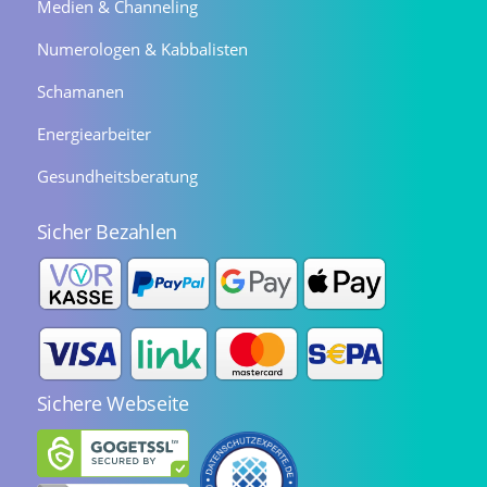
Medien & Channeling
Numerologen & Kabbalisten
Schamanen
Energiearbeiter
Gesundheitsberatung
Sicher Bezahlen
Sichere Webseite