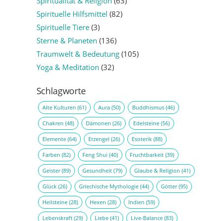
Spiritualität & Religion
(63)
Spirituelle Hilfsmittel
(82)
Spirituelle Tiere
(3)
Sterne & Planeten
(136)
Traumwelt & Bedeutung
(105)
Yoga & Meditation
(32)
Schlagworte
Alte Kulturen
(61)
Aura
(50)
Buddhismus
(46)
Chakren
(48)
Dämonen
(26)
Edelsteine
(56)
Elemente
(64)
Erzengel
(26)
Esoterik
(88)
Farben
(82)
Feng Shui
(40)
Fruchtbarkeit
(39)
Geister
(89)
Gesundheit
(79)
Glaube & Religion
(41)
Glück
(26)
Griechische Mythologie
(44)
Götter
(95)
Heilsteine
(28)
Hexen
(28)
Indien
(59)
Lebenskraft
(29)
Liebe
(41)
Live-Balance
(83)