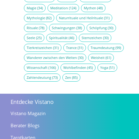
Magie
(34)
Meditation
(124)
Mythen
(48)
Mythologie
(82)
Naturrituale und Heilrituale
(31)
Rituale
(78)
Schwingungen
(38)
Schöpfung
(30)
Seele
(25)
Spiritualität
(46)
Sternzeichen
(30)
Tierkreiszeichen
(31)
Trance
(31)
Traumdeutung
(99)
Wanderer zwischen den Welten
(30)
Weisheit
(61)
Wissenschaft
(166)
Wohlbefinden
(45)
Yoga
(51)
Zahlendeutung
(73)
Zen
(85)
Entdecke Vistano
Vistano Magazin
Berater Blogs
Tarotkarten