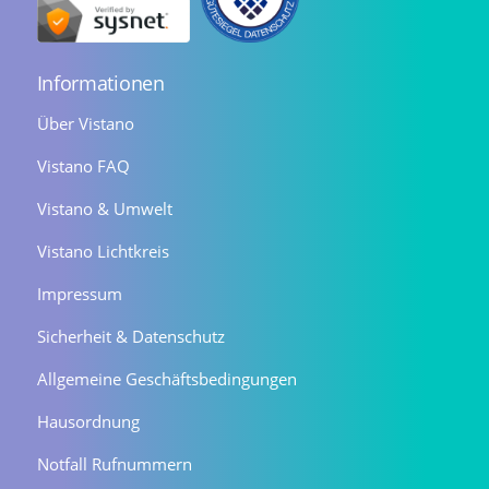
Informationen
Über Vistano
Vistano FAQ
Vistano & Umwelt
Vistano Lichtkreis
Impressum
Sicherheit & Datenschutz
Allgemeine Geschäftsbedingungen
Hausordnung
Notfall Rufnummern