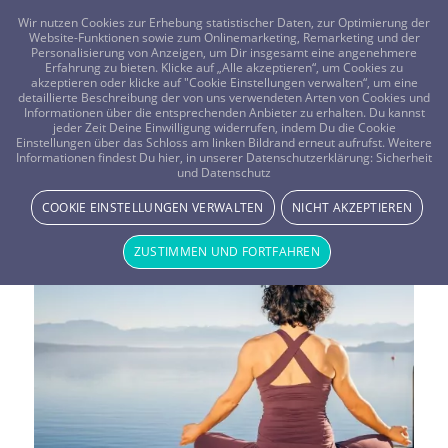
FRAGEN? KOSTENLOS ANRUFEN:
0800-8478266
Wir nutzen Cookies zur Erhebung statistischer Daten, zur Optimierung der
Website-Funktionen sowie zum Onlinemarketing, Remarketing und der
Personalisierung von Anzeigen, um Dir insgesamt eine angenehmere
Erfahrung zu bieten. Klicke auf „Alle akzeptieren“, um Cookies zu
akzeptieren oder klicke auf "Cookie Einstellungen verwalten“, um eine
detaillierte Beschreibung der von uns verwendeten Arten von Cookies und
Informationen über die entsprechenden Anbieter zu erhalten. Du kannst
jeder Zeit Deine Einwilligung widerrufen, indem Du die Cookie
Einstellungen über das Schloss am linken Bildrand erneut aufrufst. Weitere
Informationen findest Du hier, in unserer Datenschutzerklärung:
Sicherheit
Schlagwortarchiv für:
Yoga
und Datenschutz
COOKIE EINSTELLUNGEN VERWALTEN
NICHT AKZEPTIEREN
ZUSTIMMEN UND FORTFAHREN