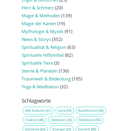
Herz & Schmerz
(20)
Magie & Methoden
(139)
Magie der Karten
(19)
Mythologie & Mystik
(91)
News & Storys
(352)
Spiritualität & Religion
(63)
Spirituelle Hilfsmittel
(82)
Spirituelle Tiere
(3)
Sterne & Planeten
(136)
Traumwelt & Bedeutung
(105)
Yoga & Meditation
(32)
Schlagworte
Alte Kulturen
(61)
Aura
(50)
Buddhismus
(46)
Chakren
(48)
Dämonen
(26)
Edelsteine
(56)
Elemente
(64)
Erzengel
(26)
Esoterik
(88)