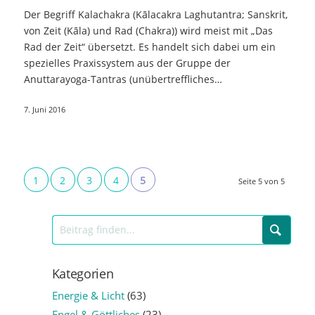
Der Begriff Kalachakra (Kālacakra Laghutantra; Sanskrit,
von Zeit (Kāla) und Rad (Chakra)) wird meist mit „Das
Rad der Zeit“ übersetzt. Es handelt sich dabei um ein
spezielles Praxissystem aus der Gruppe der
Anuttarayoga-Tantras (unübertreffliches…
7. Juni 2016
1
2
3
4
5
Seite 5 von 5
Kategorien
Energie & Licht
(63)
Engel & Göttliches
(23)