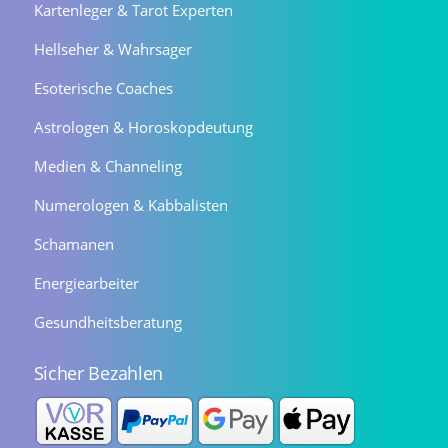
Kartenleger & Tarot Experten
Hellseher & Wahrsager
Esoterische Coaches
Astrologen & Horoskopdeutung
Medien & Channeling
Numerologen & Kabbalisten
Schamanen
Energiearbeiter
Gesundheitsberatung
Sicher Bezahlen