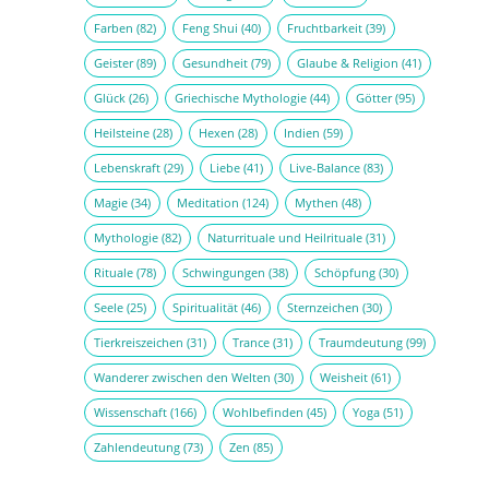
Farben
(82)
Feng Shui
(40)
Fruchtbarkeit
(39)
Geister
(89)
Gesundheit
(79)
Glaube & Religion
(41)
Glück
(26)
Griechische Mythologie
(44)
Götter
(95)
Heilsteine
(28)
Hexen
(28)
Indien
(59)
Lebenskraft
(29)
Liebe
(41)
Live-Balance
(83)
Magie
(34)
Meditation
(124)
Mythen
(48)
Mythologie
(82)
Naturrituale und Heilrituale
(31)
Rituale
(78)
Schwingungen
(38)
Schöpfung
(30)
Seele
(25)
Spiritualität
(46)
Sternzeichen
(30)
Tierkreiszeichen
(31)
Trance
(31)
Traumdeutung
(99)
Wanderer zwischen den Welten
(30)
Weisheit
(61)
Wissenschaft
(166)
Wohlbefinden
(45)
Yoga
(51)
Zahlendeutung
(73)
Zen
(85)