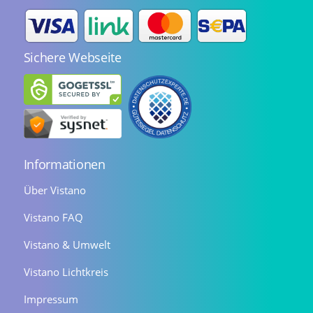
Sichere Webseite
Informationen
Über Vistano
Vistano FAQ
Vistano & Umwelt
Vistano Lichtkreis
Impressum