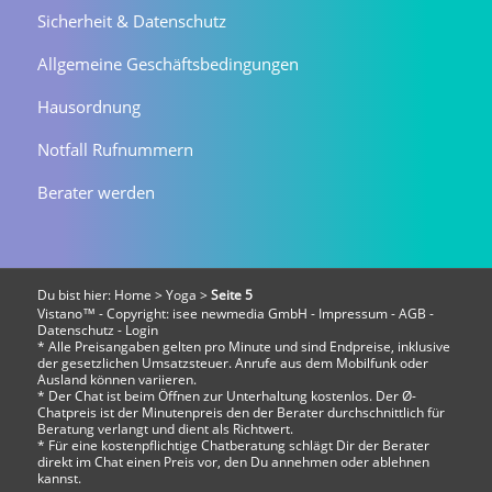
Sicherheit & Datenschutz
Allgemeine Geschäftsbedingungen
Hausordnung
Notfall Rufnummern
Berater werden
Du bist hier:
Home
>
Yoga
>
Seite 5
Vistano™ - Copyright:
isee newmedia GmbH
-
Impressum
-
AGB
-
Datenschutz
-
Login
* Alle Preisangaben gelten pro Minute und sind Endpreise, inklusive
der gesetzlichen Umsatzsteuer. Anrufe aus dem Mobilfunk oder
Ausland können variieren.
* Der Chat ist beim Öffnen zur Unterhaltung kostenlos. Der Ø-
Chatpreis ist der Minutenpreis den der Berater durchschnittlich für
Beratung verlangt und dient als Richtwert.
* Für eine kostenpflichtige Chatberatung schlägt Dir der Berater
direkt im Chat einen Preis vor, den Du annehmen oder ablehnen
kannst.