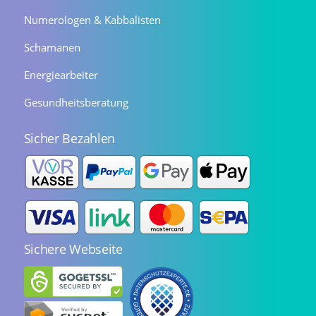
Numerologen & Kabbalisten
Schamanen
Energiearbeiter
Gesundheitsberatung
Sicher Bezahlen
Sichere Webseite