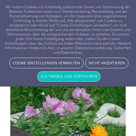
FRAGEN? KOSTENLOS ANRUFEN:
0800-8478266
Wir nutzen Cookies zur Erhebung statistischer Daten, zur Optimierung der
Website-Funktionen sowie zum Onlinemarketing, Remarketing und der
Personalisierung von Anzeigen, um Dir insgesamt eine angenehmere
Erfahrung zu bieten. Klicke auf „Alle akzeptieren“, um Cookies zu
akzeptieren oder klicke auf "Cookie Einstellungen verwalten“, um eine
detaillierte Beschreibung der von uns verwendeten Arten von Cookies und
Informationen über die entsprechenden Anbieter zu erhalten. Du kannst
jeder Zeit Deine Einwilligung widerrufen, indem Du die Cookie
Einstellungen über das Schloss am linken Bildrand erneut aufrufst. Weitere
Informationen findest Du hier, in unserer Datenschutzerklärung:
Sicherheit
Vistano Magazin Thema:
und Datenschutz
Mythologie
COOKIE EINSTELLUNGEN VERWALTEN
NICHT AKZEPTIEREN
ZUSTIMMEN UND FORTFAHREN