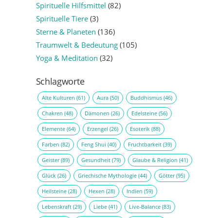
Spirituelle Hilfsmittel
(82)
Spirituelle Tiere
(3)
Sterne & Planeten
(136)
Traumwelt & Bedeutung
(105)
Yoga & Meditation
(32)
Schlagworte
Alte Kulturen
(61)
Aura
(50)
Buddhismus
(46)
Chakren
(48)
Dämonen
(26)
Edelsteine
(56)
Elemente
(64)
Erzengel
(26)
Esoterik
(88)
Farben
(82)
Feng Shui
(40)
Fruchtbarkeit
(39)
Geister
(89)
Gesundheit
(79)
Glaube & Religion
(41)
Glück
(26)
Griechische Mythologie
(44)
Götter
(95)
Heilsteine
(28)
Hexen
(28)
Indien
(59)
Lebenskraft
(29)
Liebe
(41)
Live-Balance
(83)