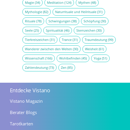
Magie
(34)
Meditation
(124)
Mythen
(48)
Mythologie
(82)
Naturrituale und Heilrituale
(31)
Rituale
(78)
Schwingungen
(38)
Schöpfung
(30)
Seele
(25)
Spiritualität
(46)
Sternzeichen
(30)
Tierkreiszeichen
(31)
Trance
(31)
Traumdeutung
(99)
Wanderer zwischen den Welten
(30)
Weisheit
(61)
Wissenschaft
(166)
Wohlbefinden
(45)
Yoga
(51)
Zahlendeutung
(73)
Zen
(85)
Entdecke Vistano
Vistano Magazin
Berater Blogs
Tarotkarten