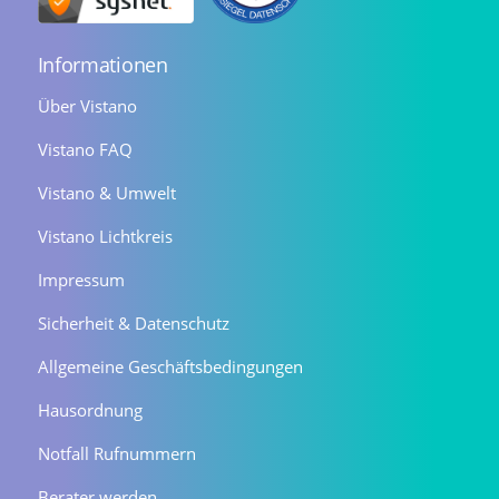
Informationen
Über Vistano
Vistano FAQ
Vistano & Umwelt
Vistano Lichtkreis
Impressum
Sicherheit & Datenschutz
Allgemeine Geschäftsbedingungen
Hausordnung
Notfall Rufnummern
Berater werden