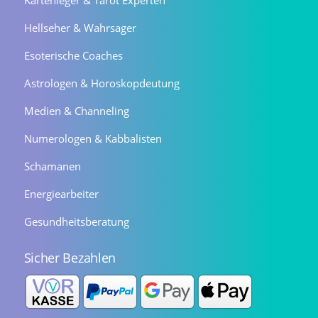
Kartenleger & Tarot Experten
Hellseher & Wahrsager
Esoterische Coaches
Astrologen & Horoskopdeutung
Medien & Channeling
Numerologen & Kabbalisten
Schamanen
Energiearbeiter
Gesundheitsberatung
Sicher Bezahlen