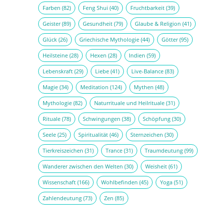
Farben
(82)
Feng Shui
(40)
Fruchtbarkeit
(39)
Geister
(89)
Gesundheit
(79)
Glaube & Religion
(41)
Glück
(26)
Griechische Mythologie
(44)
Götter
(95)
Heilsteine
(28)
Hexen
(28)
Indien
(59)
Lebenskraft
(29)
Liebe
(41)
Live-Balance
(83)
Magie
(34)
Meditation
(124)
Mythen
(48)
Mythologie
(82)
Naturrituale und Heilrituale
(31)
Rituale
(78)
Schwingungen
(38)
Schöpfung
(30)
Seele
(25)
Spiritualität
(46)
Sternzeichen
(30)
Tierkreiszeichen
(31)
Trance
(31)
Traumdeutung
(99)
Wanderer zwischen den Welten
(30)
Weisheit
(61)
Wissenschaft
(166)
Wohlbefinden
(45)
Yoga
(51)
Zahlendeutung
(73)
Zen
(85)