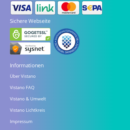
Sichere Webseite
Informationen
Über Vistano
Vistano FAQ
Vistano & Umwelt
Vistano Lichtkreis
Impressum