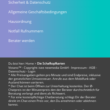
Sicherheit & Datenschutz
Allgemeine Geschäftsbedingungen
Hausordnung
Notfall Rufnummern
Berater werden
Du bist hier:
Home
>
Die Schafkopfkarten
Vistano™ - Copyright:
isee newmedia GmbH
-
Impressum
-
AGB
-
Datenschutz
-
Login
* Alle Preisangaben gelten pro Minute und sind Endpreise, inklusive
der gesetzlichen Umsatzsteuer. Anrufe aus dem Mobilfunk oder
Ausland können variieren.
* Der Chat ist beim Öffnen zur Unterhaltung kostenlos. Der Ø-
Chatpreis ist der Minutenpreis den der Berater durchschnittlich für
Beratung verlangt und dient als Richtwert.
* Für eine kostenpflichtige Chatberatung schlägt Dir der Berater
direkt im Chat einen Preis vor, den Du annehmen oder ablehnen
kannst.