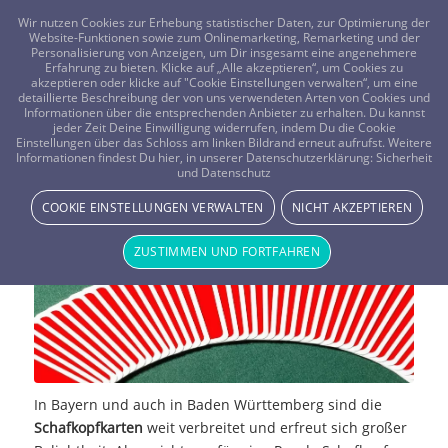
FRAGEN? KOSTENLOS ANRUFEN:
0800-8478266
Wir nutzen Cookies zur Erhebung statistischer Daten, zur Optimierung der
Website-Funktionen sowie zum Onlinemarketing, Remarketing und der
Personalisierung von Anzeigen, um Dir insgesamt eine angenehmere
Erfahrung zu bieten. Klicke auf „Alle akzeptieren“, um Cookies zu
akzeptieren oder klicke auf "Cookie Einstellungen verwalten“, um eine
detaillierte Beschreibung der von uns verwendeten Arten von Cookies und
Informationen über die entsprechenden Anbieter zu erhalten. Du kannst
jeder Zeit Deine Einwilligung widerrufen, indem Du die Cookie
Einstellungen über das Schloss am linken Bildrand erneut aufrufst. Weitere
Die Schafkopfkarten
Informationen findest Du hier, in unserer Datenschutzerklärung:
Sicherheit
und Datenschutz
MAGIE DER KARTEN
COOKIE EINSTELLUNGEN VERWALTEN
NICHT AKZEPTIEREN
ZUSTIMMEN UND FORTFAHREN
In Bayern und auch in Baden Württemberg sind die
Schafkopfkarten
weit verbreitet und erfreut sich großer