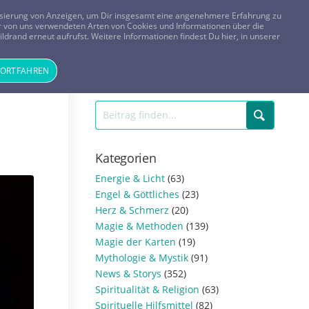
FRAGEN? KOSTENLOS ANRUFEN:
0800-8478266
lisierung von Anzeigen, um Dir insgesamt eine angenehmere Erfahrung zu
 der von uns verwendeten Arten von Cookies und Informationen über die
ldrand erneut aufrufst. Weitere Informationen findest Du hier, in unserer
Tageskarte
Magazin
ANMELDEN
REGISTRIEREN
FORTFAHREN
Kategorien
Energie & Licht
(63)
Engel & Göttliches
(23)
Herz & Schmerz
(20)
Magie & Methoden
(139)
Magie der Karten
(19)
Mythologie & Mystik
(91)
News & Storys
(352)
Spiritualität & Religion
(63)
Spirituelle Hilfsmittel
(82)