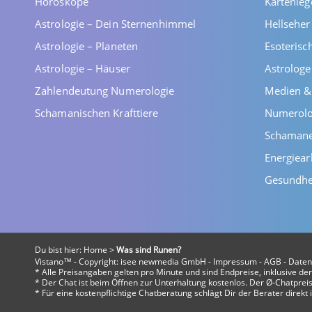
Horoskope
Kartenleg
Astrologie – Dein Sternenhimmel
Hellsehe
Astrologie – Planeten
Esoterisc
Astrologie – Häuser
Astrolog
Zahlendeutung Numerologie
Medien &
Schamanischen Krafttiere
Numerolo
Schaman
Energiear
Gesundhe
Du bist hier:
Home
>
Was sind Runen?
Vistano™ - Copyright:
isee newmedia GmbH
-
Impressum
-
AGB
-
Daten
* Alle Preisangaben gelten pro Minute und sind Endpreise, inklusive d
* Der Chat ist beim Öffnen zur Unterhaltung kostenlos. Der Ø-Chatpreis 
* Für eine kostenpflichtige Chatberatung schlägt Dir der Berater direk