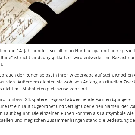
en und 14. Jahrhundert vor allem in Nordeuropa und hier speziell
Rune“ ist nicht eindeutig geklärt; er wird entweder mit Bezeichn
t.
ebrauch der Runen selbst in ihrer Wiedergabe auf Stein, Knochen 
zt wurden. Außerdem dienten sie wohl von Anfang an rituellen Zwec
s nicht mit Alphabeten gleichzusetzen sind.
 wird, umfasst 24, spätere, regional abweichende Formen („jüngere
Rune ist ein Laut zugeordnet und verfügt über einen Namen, der vo
n Laut beginnt. Die einzelnen Runen konnten als Lautsymbole wie
n rituellen und magischen Zusammenhängen stand die Bedeutung de