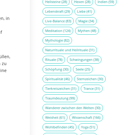
Heilsteine
(28)
Hexen
(28)
Indien
(59)
Lebenskraft
(29)
Liebe
(41)
n, in
Live-Balance
(83)
Magie
(34)
Meditation
(124)
Mythen
(48)
f
Mythologie
(82)
Naturrituale und Heilrituale
(31)
llen,
Rituale
(78)
Schwingungen
(38)
n zu
Schöpfung
(30)
Seele
(25)
eine
Spiritualität
(46)
Sternzeichen
(30)
Tierkreiszeichen
(31)
Trance
(31)
Traumdeutung
(99)
Wanderer zwischen den Welten
(30)
Weisheit
(61)
Wissenschaft
(166)
Wohlbefinden
(45)
Yoga
(51)