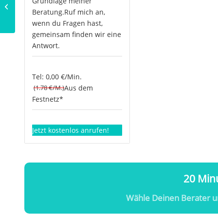
Grundlage meiner
der chinesischen
Beratung.Ruf mich an,
Medizin
wenn du Fragen hast,
gemeinsam finden wir eine
Antwort.
Tel: 0,00 €/Min.
(1.78 €/M.)
Aus dem
Festnetz*
Jetzt kostenlos anrufen!
20 Minu
Wähle Deinen Berater u