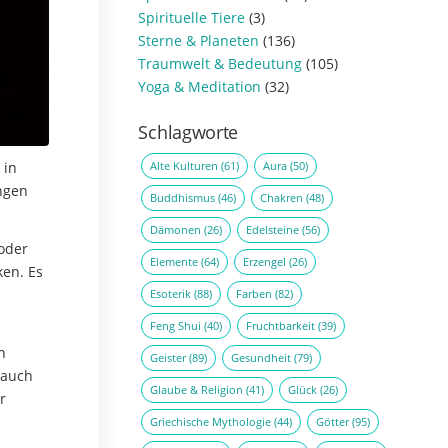
Spirituelle Tiere
(3)
Sterne & Planeten
(136)
Traumwelt & Bedeutung
(105)
Yoga & Meditation
(32)
Schlagworte
Alte Kulturen
(61)
Aura
(50)
 in
ungen
Buddhismus
(46)
Chakren
(48)
Dämonen
(26)
Edelsteine
(56)
oder
Elemente
(64)
Erzengel
(26)
ken. Es
Esoterik
(88)
Farben
(82)
Feng Shui
(40)
Fruchtbarkeit
(39)
n
Geister
(89)
Gesundheit
(79)
 auch
Glaube & Religion
(41)
Glück
(26)
r
Griechische Mythologie
(44)
Götter
(95)