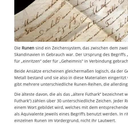
Die
Runen
sind ein Zeichensystem, das zwischen dem zweit
Skandinavien in Gebrauch war. Der Ursprung des Begriffs „
für „einritzen“ oder für „Geheimnis“ in Verbindung gebrach
Beide Ansätze erscheinen gleichermaßen logisch, da der G
Metall bestand und sie also in diese Materialien eingerit
gibt mehrere unterschiedliche Runen-Reihen, die allerding
Die älteste davon, die als das „ältere Futhark“ bezeichnet
Futhark“) zählen über 30 unterschiedliche Zeichen. Jeder 
einem Wort gebildet wird, welches mit dem entsprechende
als Äquivalente jeweils eines Begriffs benutzt werden. I
einzelnen Runen im Vordergrund, nicht ihr Lautwert.