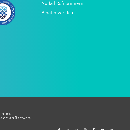
Notfall Rufnummern
Berater werden
iieren.
dient als Richtwert.