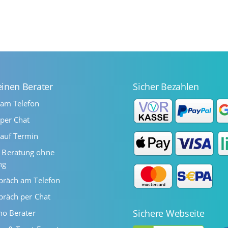
einen Berater
Sicher Bezahlen
 am Telefon
per Chat
auf Termin
Beratung ohne
ng
präch am Telefon
präch per Chat
Sichere Webseite
ano Berater