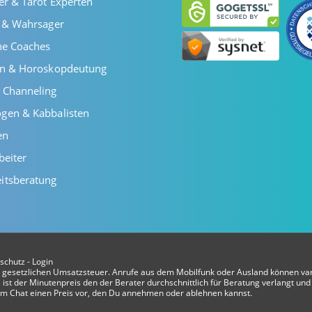
er & Tarot Experten
r & Wahrsager
he Coaches
en & Horoskopdeutung
 Channeling
gen & Kabbalisten
en
beiter
itsberatung
schutz
-
Login
er gesetzlichen Umsatzsteuer. Anrufe aus dem Mobilfunk oder Ausland können var
ist der Minutenpreis den der Berater durchschnittlich für Beratung verlangt und 
t im Chat einen Preis vor, den Du annehmen oder ablehnen kannst.