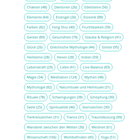
Chakren
(48)
Dämonen
(26)
Edelsteine
(56)
Elemente
(64)
Erzengel
(26)
Esoterik
(88)
Farben
(82)
Feng Shui
(40)
Fruchtbarkeit
(39)
Geister
(89)
Gesundheit
(79)
Glaube & Religion
(41)
Glück
(26)
Griechische Mythologie
(44)
Götter
(95)
Heilsteine
(28)
Hexen
(28)
Indien
(59)
Lebenskraft
(29)
Liebe
(41)
Live-Balance
(83)
Magie
(34)
Meditation
(124)
Mythen
(48)
Mythologie
(82)
Naturrituale und Heilrituale
(31)
Rituale
(78)
Schwingungen
(38)
Schöpfung
(30)
Seele
(25)
Spiritualität
(46)
Sternzeichen
(30)
Tierkreiszeichen
(31)
Trance
(31)
Traumdeutung
(99)
Wanderer zwischen den Welten
(30)
Weisheit
(61)
Wissenschaft
(166)
Wohlbefinden
(45)
Yoga
(51)