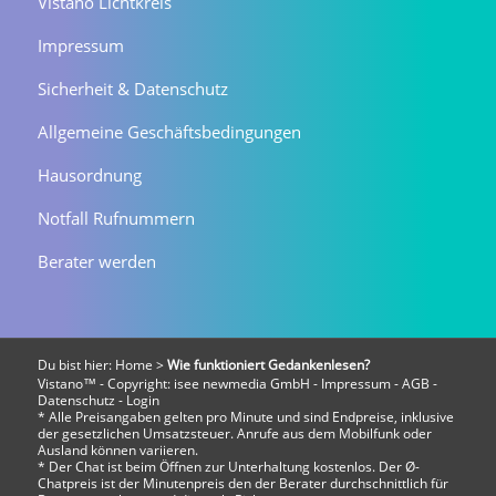
Vistano Lichtkreis
Impressum
Sicherheit & Datenschutz
Allgemeine Geschäftsbedingungen
Hausordnung
Notfall Rufnummern
Berater werden
Du bist hier:
Home
>
Wie funktioniert Gedankenlesen?
Vistano™ - Copyright:
isee newmedia GmbH
-
Impressum
-
AGB
-
Datenschutz
-
Login
* Alle Preisangaben gelten pro Minute und sind Endpreise, inklusive
der gesetzlichen Umsatzsteuer. Anrufe aus dem Mobilfunk oder
Ausland können variieren.
* Der Chat ist beim Öffnen zur Unterhaltung kostenlos. Der Ø-
Chatpreis ist der Minutenpreis den der Berater durchschnittlich für