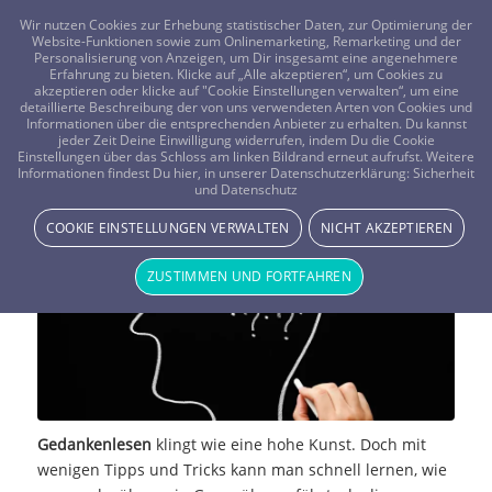
FRAGEN? KOSTENLOS ANRUFEN:
0800-8478266
Wir nutzen Cookies zur Erhebung statistischer Daten, zur Optimierung der
Website-Funktionen sowie zum Onlinemarketing, Remarketing und der
Personalisierung von Anzeigen, um Dir insgesamt eine angenehmere
Erfahrung zu bieten. Klicke auf „Alle akzeptieren“, um Cookies zu
akzeptieren oder klicke auf "Cookie Einstellungen verwalten“, um eine
detaillierte Beschreibung der von uns verwendeten Arten von Cookies und
Informationen über die entsprechenden Anbieter zu erhalten. Du kannst
jeder Zeit Deine Einwilligung widerrufen, indem Du die Cookie
Einstellungen über das Schloss am linken Bildrand erneut aufrufst. Weitere
Wie funktioniert Gedankenlesen?
Informationen findest Du hier, in unserer Datenschutzerklärung:
Sicherheit
und Datenschutz
MAGIE & METHODEN
COOKIE EINSTELLUNGEN VERWALTEN
NICHT AKZEPTIEREN
ZUSTIMMEN UND FORTFAHREN
Gedankenlesen
klingt wie eine hohe Kunst. Doch mit
wenigen Tipps und Tricks kann man schnell lernen, wie