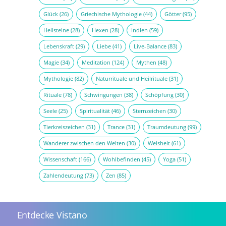
Glück
(26)
Griechische Mythologie
(44)
Götter
(95)
Heilsteine
(28)
Hexen
(28)
Indien
(59)
Lebenskraft
(29)
Liebe
(41)
Live-Balance
(83)
Magie
(34)
Meditation
(124)
Mythen
(48)
Mythologie
(82)
Naturrituale und Heilrituale
(31)
Rituale
(78)
Schwingungen
(38)
Schöpfung
(30)
Seele
(25)
Spiritualität
(46)
Sternzeichen
(30)
Tierkreiszeichen
(31)
Trance
(31)
Traumdeutung
(99)
Wanderer zwischen den Welten
(30)
Weisheit
(61)
Wissenschaft
(166)
Wohlbefinden
(45)
Yoga
(51)
Zahlendeutung
(73)
Zen
(85)
Entdecke Vistano