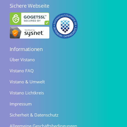
Sichere Webseite
Informationen
Über Vistano
Vistano FAQ
Vistano & Umwelt
Vistano Lichtkreis
Impressum
Sicherheit & Datenschutz
Allgemeine Geschäftsbedingungen