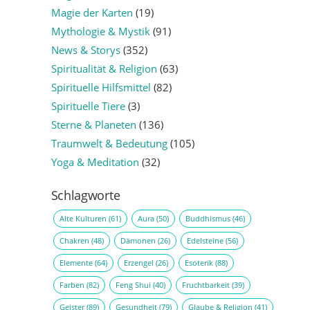
Magie der Karten
(19)
Mythologie & Mystik
(91)
News & Storys
(352)
Spiritualität & Religion
(63)
Spirituelle Hilfsmittel
(82)
Spirituelle Tiere
(3)
Sterne & Planeten
(136)
Traumwelt & Bedeutung
(105)
Yoga & Meditation
(32)
Schlagworte
Alte Kulturen
(61)
Aura
(50)
Buddhismus
(46)
Chakren
(48)
Dämonen
(26)
Edelsteine
(56)
Elemente
(64)
Erzengel
(26)
Esoterik
(88)
Farben
(82)
Feng Shui
(40)
Fruchtbarkeit
(39)
Geister
(89)
Gesundheit
(79)
Glaube & Religion
(41)