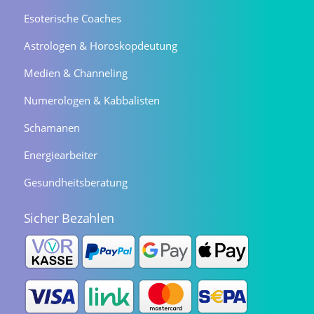
Esoterische Coaches
Astrologen & Horoskopdeutung
Medien & Channeling
Numerologen & Kabbalisten
Schamanen
Energiearbeiter
Gesundheitsberatung
Sicher Bezahlen