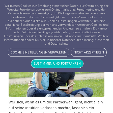
FRAGEN? KOSTENLOS ANRUFEN:
0800-8478266
Wir nutzen Cookies zur Erhebung statistischer Daten, zur Optimierung der
Website-Funktionen sowie zum Onlinemarketing, Remarketing und der
Personalisierung von Anzeigen, um Dir insgesamt eine angenehmere
Erfahrung zu bieten. Klicke auf „Alle akzeptieren“, um Cookies zu
akzeptieren oder klicke auf "Cookie Einstellungen verwalten“, um eine
detaillierte Beschreibung der von uns verwendeten Arten von Cookies und
Informationen über die entsprechenden Anbieter zu erhalten. Du kannst
jeder Zeit Deine Einwilligung widerrufen, indem Du die Cookie
Einstellungen über das Schloss am linken Bildrand erneut aufrufst. Weitere
Beispiel für ein Partnerhoroskop
Informationen findest Du hier, in unserer Datenschutzerklärung:
Sicherheit
und Datenschutz
NEWS & STORYS
COOKIE EINSTELLUNGEN VERWALTEN
NICHT AKZEPTIEREN
ZUSTIMMEN UND FORTFAHREN
Wer sich, wenn es um die Partnerwahl geht, nicht allein
auf seine Intuition verlassen möchte, lässt sich ein