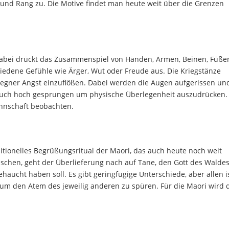
 und Rang zu. Die Motive findet man heute weit über die Grenzen
. Dabei drückt das Zusammenspiel von Händen, Armen, Beinen, Füße
edene Gefühle wie Ärger, Wut oder Freude aus. Die Kriegstänze
egner Angst einzuflößen. Dabei werden die Augen aufgerissen un
 auch hoch gesprungen um physische Überlegenheit auszudrücken. 
nnschaft beobachten.
aditionelles Begrüßungsritual der Maori, das auch heute noch weit
uschen, geht der Überlieferung nach auf Tane, den Gott des Walde
aucht haben soll. Es gibt geringfügige Unterschiede, aber allen i
um den Atem des jeweilig anderen zu spüren. Für die Maori wird 