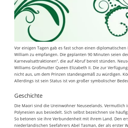
Vor einigen Tagen gab es fast schon einen diplomatischen 
William zu empfangen. Die geplanten 90 Minuten seien deu
Karnevalsattraktionen”, die auf Abruf bereit stünden. Ne
Williams Großmutter Queen Elizabeth II. Die zur Verfügun
nicht aus, um dem Prinzen standesgemäß zu würdigen. Köni
Allerdings ist sein Status ist von großer symbolischer Bede
Geschichte
Die Maori sind die Ureinwohner Neuseelands. Vermutlich i
Polynesien aus besiedelt. Sich selbst bezeichnen sie häuf
So betonen sie ihre Verbundenheit mit ihrem Land. Den ers
niederländischen Seefahrers Abel Tasman, der als erster W