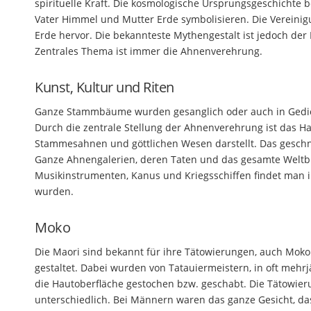
spirituelle Kraft. Die kosmologische Ursprungsgeschichte 
Vater Himmel und Mutter Erde symbolisieren. Die Vereinig
Erde hervor. Die bekannteste Mythengestalt ist jedoch der 
Zentrales Thema ist immer die Ahnenverehrung.
Kunst, Kultur und Riten
Ganze Stammbäume wurden gesanglich oder auch in Gedic
Durch die zentrale Stellung der Ahnenverehrung ist das H
Stammesahnen und göttlichen Wesen darstellt. Das geschni
Ganze Ahnengalerien, deren Taten und das gesamte Weltbil
Musikinstrumenten, Kanus und Kriegsschiffen findet man im
wurden.
Moko
Die Maori sind bekannt für ihre Tätowierungen, auch Moko 
gestaltet. Dabei wurden von Tatauiermeistern, in oft mehrj
die Hautoberfläche gestochen bzw. geschabt. Die Tätowie
unterschiedlich. Bei Männern waren das ganze Gesicht, das