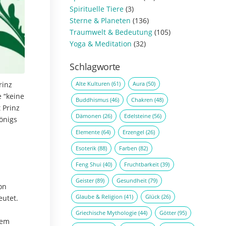
Spirituelle Tiere
(3)
Sterne & Planeten
(136)
Traumwelt & Bedeutung
(105)
Yoga & Meditation
(32)
Schlagworte
Alte Kulturen
(61)
Aura
(50)
rinz
 “keine
Buddhismus
(46)
Chakren
(48)
 Prinz
Dämonen
(26)
Edelsteine
(56)
önigs
Elemente
(64)
Erzengel
(26)
Esoterik
(88)
Farben
(82)
Feng Shui
(40)
Fruchtbarkeit
(39)
Geister
(89)
Gesundheit
(79)
on
Glaube & Religion
(41)
Glück
(26)
eutet.
Griechische Mythologie
(44)
Götter
(95)
lem