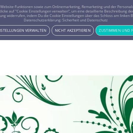
er Website-Funktionen sowie zum Onlinemarketing, Remarketing und der Persona
 klicke auf "Cookie Einstellungen verwalten“, um eine detaillierte Beschreibung
ung widerrufen, indem Du die Cookie Einstellungen über das Schloss am linken Bi
Beratung
Horoskope
Datenschutzerklärung:
Sicherheit und Datenschutz
INSTELLUNGEN VERWALTEN
NICHT AKZEPTIEREN
ZUSTIMMEN UND 