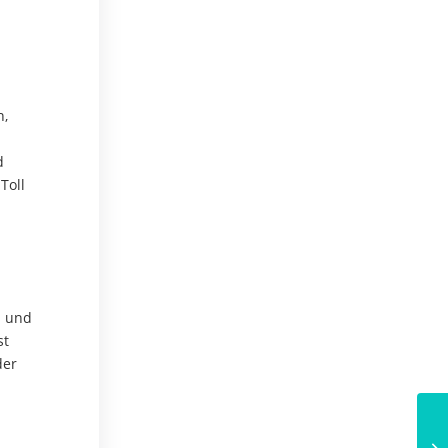
n,
d
Toll
s und
st
der