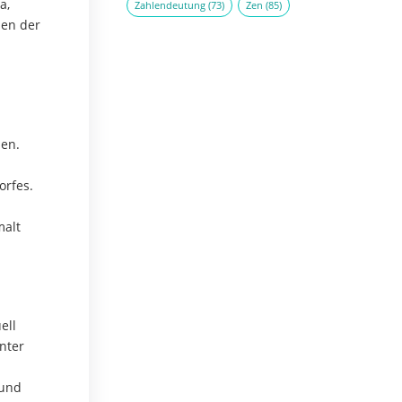
a,
Zahlendeutung
(73)
Zen
(85)
sen der
en.
orfes.
malt
ell
nter
 und