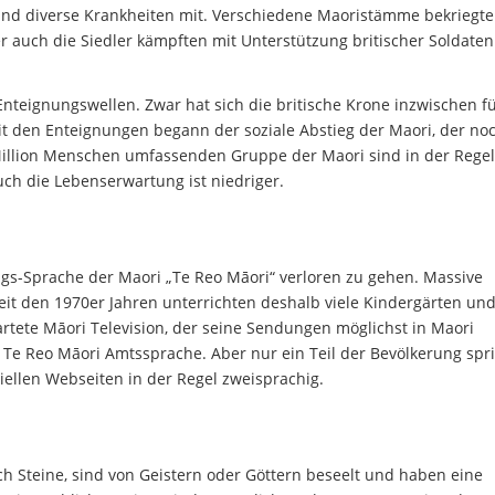
und diverse Krankheiten mit. Verschiedene Maoristämme bekriegte
 auch die Siedler kämpften mit Unterstützung britischer Soldate
nteignungswellen. Zwar hat sich die britische Krone inzwischen fü
it den Enteignungen begann der soziale Abstieg der Maori, der noc
 Million Menschen umfassenden Gruppe der Maori sind in der Regel
uch die Lebenserwartung ist niedriger.
ags-Sprache der Maori „Te Reo Māori“ verloren zu gehen. Massive
den 1970er Jahren unterrichten deshalb viele Kindergärten un
artete Māori Television, der seine Sendungen möglichst in Maori
t Te Reo Māori Amtssprache. Aber nur ein Teil der Bevölkerung spr
iellen Webseiten in der Regel zweisprachig.
uch Steine, sind von Geistern oder Göttern beseelt und haben eine