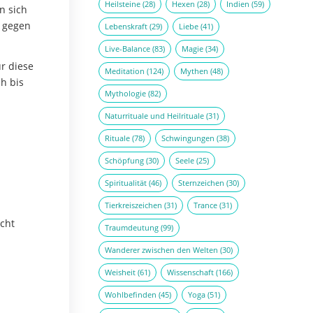
Heilsteine
(28)
Hexen
(28)
Indien
(59)
n sich
n gegen
Lebenskraft
(29)
Liebe
(41)
Live-Balance
(83)
Magie
(34)
r diese
Meditation
(124)
Mythen
(48)
h bis
Mythologie
(82)
Naturrituale und Heilrituale
(31)
Rituale
(78)
Schwingungen
(38)
Schöpfung
(30)
Seele
(25)
Spiritualität
(46)
Sternzeichen
(30)
d
Tierkreiszeichen
(31)
Trance
(31)
icht
Traumdeutung
(99)
Wanderer zwischen den Welten
(30)
Weisheit
(61)
Wissenschaft
(166)
Wohlbefinden
(45)
Yoga
(51)