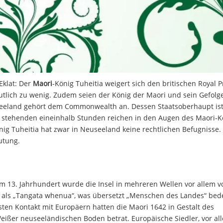
Eklat: Der
Maori
-König Tuheitia weigert sich den britischen Royal P
tlich zu wenig. Zudem seien der König der Maori und sein Gefolge
useeland gehört dem Commonwealth an. Dessen Staatsoberhaupt ist
g stehenden eineinhalb Stunden reichen in den Augen des Maori-K
g Tuheitia hat zwar in Neuseeland keine rechtlichen Befugnisse.
utung.
m 13. Jahrhundert wurde die Insel in mehreren Wellen vor allem v
ig als „Tangata whenua“, was übersetzt „Menschen des Landes“ bed
ten Kontakt mit Europäern hatten die Maori 1642 in Gestalt des
eißer neuseeländischen Boden betrat. Europäische Siedler, vor al