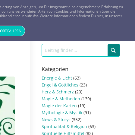
FRAGEN? KOSTENLOS ANRUFEN:
0800-8478266
lisierung von Anzeigen, um Dir insgesamt eine angenehmere Erfahrung zu
 der von uns verwendeten Arten von Cookies und Informationen über die
ldrand erneut aufrufst. Weitere Informationen findest Du hier, in unserer
Tageskarte
Magazin
ANMELDEN
REGISTRIEREN
FORTFAHREN
Kategorien
Energie & Licht
(63)
Engel & Göttliches
(23)
Herz & Schmerz
(20)
Magie & Methoden
(139)
Magie der Karten
(19)
Mythologie & Mystik
(91)
News & Storys
(352)
Spiritualität & Religion
(63)
Spirituelle Hilfsmittel
(82)