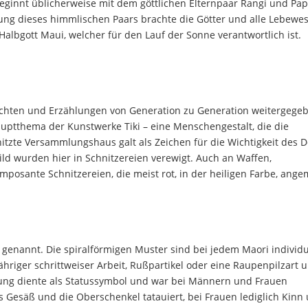
beginnt üblicherweise mit dem göttlichen Elternpaar Rangi und Pap
ung dieses himmlischen Paars brachte die Götter und alle Lebewe
Halbgott Maui, welcher für den Lauf der Sonne verantwortlich ist.
hten und Erzählungen von Generation zu Generation weitergegeb
auptthema der Kunstwerke Tiki – eine Menschengestalt, die die
tzte Versammlungshaus galt als Zeichen für die Wichtigkeit des D
d wurden hier in Schnitzereien verewigt. Auch an Waffen,
posante Schnitzereien, die meist rot, in der heiligen Farbe, ange
genannt. Die spiralförmigen Muster sind bei jedem Maori individu
ähriger schrittweiser Arbeit, Rußpartikel oder eine Raupenpilzart u
rung diente als Statussymbol und war bei Männern und Frauen
 Gesäß und die Oberschenkel tatauiert, bei Frauen lediglich Kinn