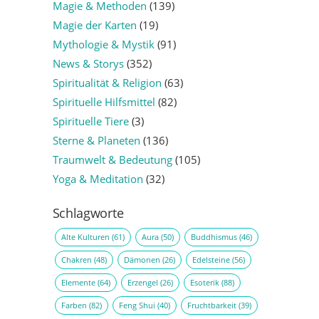
Magie & Methoden
(139)
Magie der Karten
(19)
Mythologie & Mystik
(91)
News & Storys
(352)
Spiritualität & Religion
(63)
Spirituelle Hilfsmittel
(82)
Spirituelle Tiere
(3)
Sterne & Planeten
(136)
Traumwelt & Bedeutung
(105)
Yoga & Meditation
(32)
Schlagworte
Alte Kulturen
(61)
Aura
(50)
Buddhismus
(46)
Chakren
(48)
Dämonen
(26)
Edelsteine
(56)
Elemente
(64)
Erzengel
(26)
Esoterik
(88)
Farben
(82)
Feng Shui
(40)
Fruchtbarkeit
(39)