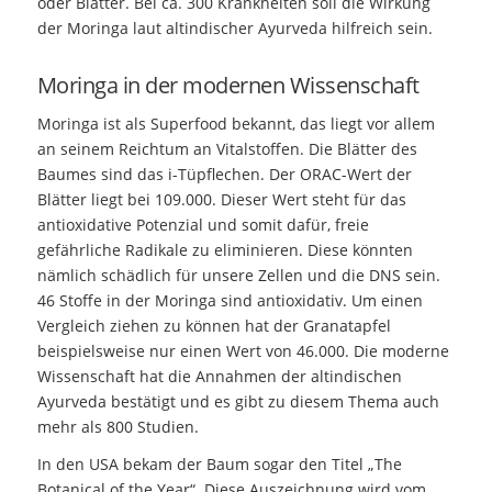
oder Blätter. Bei ca. 300 Krankheiten soll die Wirkung
der Moringa laut altindischer Ayurveda hilfreich sein.
Moringa in der modernen Wissenschaft
Moringa ist als Superfood bekannt, das liegt vor allem
an seinem Reichtum an Vitalstoffen. Die Blätter des
Baumes sind das i-Tüpflechen. Der
ORAC
-Wert der
Blätter liegt bei 109.000. Dieser Wert steht für das
antioxidative Potenzial und somit dafür, freie
gefährliche Radikale zu eliminieren. Diese könnten
nämlich schädlich für unsere Zellen und die
DNS
sein.
46 Stoffe in der Moringa sind antioxidativ. Um einen
Vergleich ziehen zu können hat der Granatapfel
beispielsweise nur einen Wert von 46.000. Die moderne
Wissenschaft hat die Annahmen der altindischen
Ayurveda bestätigt und es gibt zu diesem Thema auch
mehr als 800 Studien.
In den
USA
bekam der Baum sogar den Titel „The
Botanical of the Year“. Diese Auszeichnung wird vom