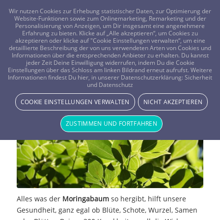
FRAGEN? KOSTENLOS ANRUFEN:
0800-8478266
Wir nutzen Cookies zur Erhebung statistischer Daten, zur Optimierung der
Website-Funktionen sowie zum Onlinemarketing, Remarketing und der
Personalisierung von Anzeigen, um Dir insgesamt eine angenehmere
Erfahrung zu bieten. Klicke auf „Alle akzeptieren“, um Cookies zu
akzeptieren oder klicke auf "Cookie Einstellungen verwalten“, um eine
detaillierte Beschreibung der von uns verwendeten Arten von Cookies und
Informationen über die entsprechenden Anbieter zu erhalten. Du kannst
jeder Zeit Deine Einwilligung widerrufen, indem Du die Cookie
Einstellungen über das Schloss am linken Bildrand erneut aufrufst. Weitere
Moringa – Der Baum des Lebens
Informationen findest Du hier, in unserer Datenschutzerklärung:
Sicherheit
und Datenschutz
NEWS & STORYS
COOKIE EINSTELLUNGEN VERWALTEN
NICHT AKZEPTIEREN
ZUSTIMMEN UND FORTFAHREN
Alles was der
Moringabaum
so hergibt, hilft unsere
Gesundheit, ganz egal ob Blüte, Schote, Wurzel, Samen