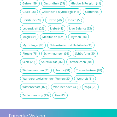
Geister
(89)
Gesundheit
(79)
Glaube & Religion
(41)
Glück
(26)
Griechische Mythologie
(44)
Götter
(95)
Heilsteine
(28)
Hexen
(28)
Indien
(59)
Lebenskraft
(29)
Liebe
(41)
Live-Balance
(83)
Magie
(34)
Meditation
(124)
Mythen
(48)
Mythologie
(82)
Naturrituale und Heilrituale
(31)
Rituale
(78)
Schwingungen
(38)
Schöpfung
(30)
Seele
(25)
Spiritualität
(46)
Sternzeichen
(30)
Tierkreiszeichen
(31)
Trance
(31)
Traumdeutung
(99)
Wanderer zwischen den Welten
(30)
Weisheit
(61)
Wissenschaft
(166)
Wohlbefinden
(45)
Yoga
(51)
Zahlendeutung
(73)
Zen
(85)
Entdecke Vistano