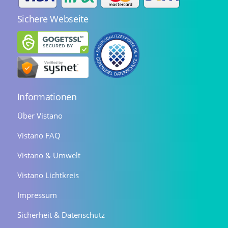
Sichere Webseite
Informationen
Über Vistano
Vistano FAQ
Vistano & Umwelt
Vistano Lichtkreis
Impressum
Sicherheit & Datenschutz