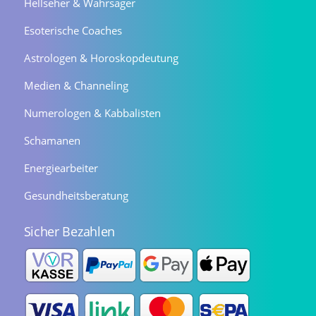
Hellseher & Wahrsager
Esoterische Coaches
Astrologen & Horoskopdeutung
Medien & Channeling
Numerologen & Kabbalisten
Schamanen
Energiearbeiter
Gesundheitsberatung
Sicher Bezahlen