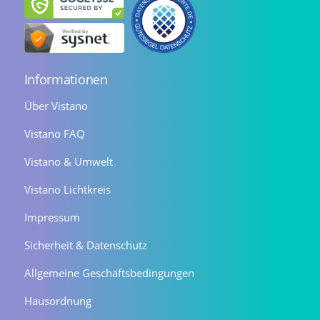
Informationen
Über Vistano
Vistano FAQ
Vistano & Umwelt
Vistano Lichtkreis
Impressum
Sicherheit & Datenschutz
Allgemeine Geschäftsbedingungen
Hausordnung