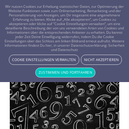
FRAGEN? KOSTENLOS ANRUFEN:
0800-8478266
Wir nutzen Cookies zur Erhebung statistischer Daten, zur Optimierung der
Website-Funktionen sowie zum Onlinemarketing, Remarketing und der
Personalisierung von Anzeigen, um Dir insgesamt eine angenehmere
Erfahrung zu bieten. Klicke auf „Alle akzeptieren“, um Cookies zu
akzeptieren oder klicke auf "Cookie Einstellungen verwalten“, um eine
detaillierte Beschreibung der von uns verwendeten Arten von Cookies und
Informationen über die entsprechenden Anbieter zu erhalten. Du kannst
jeder Zeit Deine Einwilligung widerrufen, indem Du die Cookie
Einstellungen über das Schloss am linken Bildrand erneut aufrufst. Weitere
Informationen findest Du hier, in unserer Datenschutzerklärung:
Sicherheit
Schlagwortarchiv für:
Geister
und Datenschutz
COOKIE EINSTELLUNGEN VERWALTEN
NICHT AKZEPTIEREN
ZUSTIMMEN UND FORTFAHREN