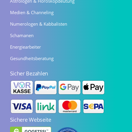
Astrologen & Horoskopdeutung
Medien & Channeling
Numerologen & Kabbalisten
Schamanen
Energiearbeiter
Gesundheitsberatung
Sicher Bezahlen
Sichere Webseite