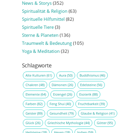
News & Storys
(352)
Spiritualität & Religion
(63)
Spirituelle Hilfsmittel
(82)
Spirituelle Tiere
(3)
Sterne & Planeten
(136)
Traumwelt & Bedeutung
(105)
Yoga & Meditation
(32)
Schlagworte
Alte Kulturen
(61)
Aura
(50)
Buddhismus
(46)
Chakren
(48)
Dämonen
(26)
Edelsteine
(56)
Elemente
(64)
Erzengel
(26)
Esoterik
(88)
Farben
(82)
Feng Shui
(40)
Fruchtbarkeit
(39)
Geister
(89)
Gesundheit
(79)
Glaube & Religion
(41)
Glück
(26)
Griechische Mythologie
(44)
Götter
(95)
Heilsteine
(28)
Hexen
(28)
Indien
(59)