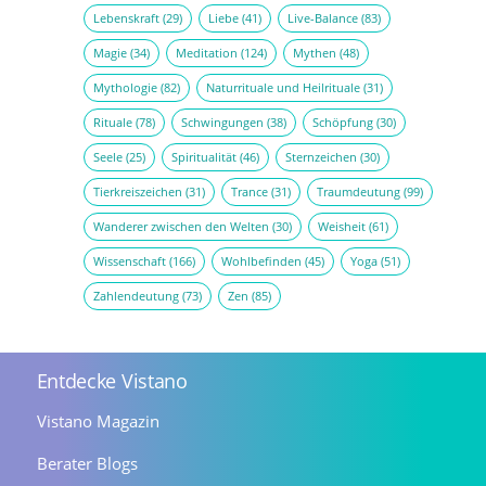
Lebenskraft
(29)
Liebe
(41)
Live-Balance
(83)
Magie
(34)
Meditation
(124)
Mythen
(48)
Mythologie
(82)
Naturrituale und Heilrituale
(31)
Rituale
(78)
Schwingungen
(38)
Schöpfung
(30)
Seele
(25)
Spiritualität
(46)
Sternzeichen
(30)
Tierkreiszeichen
(31)
Trance
(31)
Traumdeutung
(99)
Wanderer zwischen den Welten
(30)
Weisheit
(61)
Wissenschaft
(166)
Wohlbefinden
(45)
Yoga
(51)
Zahlendeutung
(73)
Zen
(85)
Entdecke Vistano
Vistano Magazin
Berater Blogs