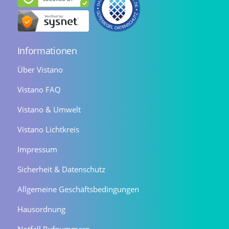
Informationen
Über Vistano
Vistano FAQ
Vistano & Umwelt
Vistano Lichtkreis
Impressum
Sicherheit & Datenschutz
Allgemeine Geschäftsbedingungen
Hausordnung
Notfall Rufnummern