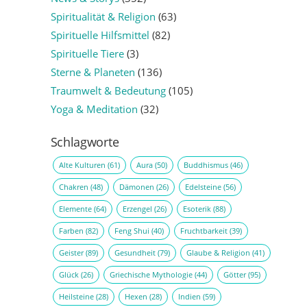
Spiritualität & Religion
(63)
Spirituelle Hilfsmittel
(82)
Spirituelle Tiere
(3)
Sterne & Planeten
(136)
Traumwelt & Bedeutung
(105)
Yoga & Meditation
(32)
Schlagworte
Alte Kulturen
(61)
Aura
(50)
Buddhismus
(46)
Chakren
(48)
Dämonen
(26)
Edelsteine
(56)
Elemente
(64)
Erzengel
(26)
Esoterik
(88)
Farben
(82)
Feng Shui
(40)
Fruchtbarkeit
(39)
Geister
(89)
Gesundheit
(79)
Glaube & Religion
(41)
Glück
(26)
Griechische Mythologie
(44)
Götter
(95)
Heilsteine
(28)
Hexen
(28)
Indien
(59)