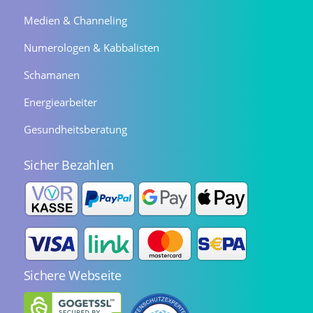
Medien & Channeling
Numerologen & Kabbalisten
Schamanen
Energiearbeiter
Gesundheitsberatung
Sicher Bezahlen
Sichere Webseite