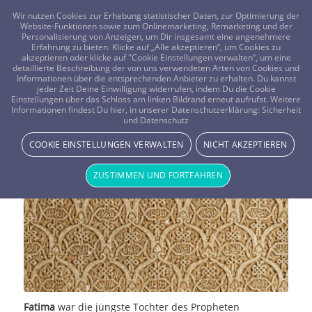
FRAGEN? KOSTENLOS ANRUFEN:
0800-8478266
Wir nutzen Cookies zur Erhebung statistischer Daten, zur Optimierung der
Website-Funktionen sowie zum Onlinemarketing, Remarketing und der
Personalisierung von Anzeigen, um Dir insgesamt eine angenehmere
Erfahrung zu bieten. Klicke auf „Alle akzeptieren“, um Cookies zu
akzeptieren oder klicke auf "Cookie Einstellungen verwalten“, um eine
detaillierte Beschreibung der von uns verwendeten Arten von Cookies und
Informationen über die entsprechenden Anbieter zu erhalten. Du kannst
jeder Zeit Deine Einwilligung widerrufen, indem Du die Cookie
Die Hand der Fatima, ein
Einstellungen über das Schloss am linken Bildrand erneut aufrufst. Weitere
Informationen findest Du hier, in unserer Datenschutzerklärung:
Sicherheit
und Datenschutz
muslimisches Glückszeichen
COOKIE EINSTELLUNGEN VERWALTEN
NICHT AKZEPTIEREN
SPIRITUALITÄT & RELIGION
ZUSTIMMEN UND FORTFAHREN
Fatima
war die jüngste Tochter des Propheten