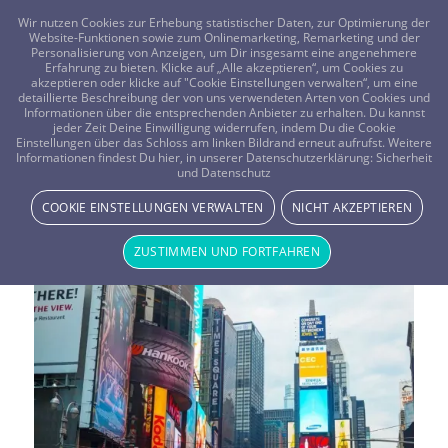
FRAGEN? KOSTENLOS ANRUFEN:
0800-8478266
Wir nutzen Cookies zur Erhebung statistischer Daten, zur Optimierung der
Website-Funktionen sowie zum Onlinemarketing, Remarketing und der
Personalisierung von Anzeigen, um Dir insgesamt eine angenehmere
Erfahrung zu bieten. Klicke auf „Alle akzeptieren“, um Cookies zu
akzeptieren oder klicke auf "Cookie Einstellungen verwalten“, um eine
detaillierte Beschreibung der von uns verwendeten Arten von Cookies und
Informationen über die entsprechenden Anbieter zu erhalten. Du kannst
jeder Zeit Deine Einwilligung widerrufen, indem Du die Cookie
Einstellungen über das Schloss am linken Bildrand erneut aufrufst. Weitere
Informationen findest Du hier, in unserer Datenschutzerklärung:
Sicherheit
Vistano Magazin Thema:
und Datenschutz
Spiritualität & Religion
COOKIE EINSTELLUNGEN VERWALTEN
NICHT AKZEPTIEREN
ZUSTIMMEN UND FORTFAHREN