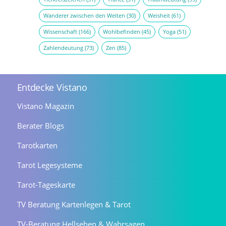
Wanderer zwischen den Welten
(30)
Weisheit
(61)
Wissenschaft
(166)
Wohlbefinden
(45)
Yoga
(51)
Zahlendeutung
(73)
Zen
(85)
Entdecke Vistano
Vistano Magazin
Berater Blogs
Tarotkarten
Tarot Legesysteme
Tarot-Tageskarte
TV Beratung Kartenlegen & Tarot
TV-Beratung Hellsehen & Wahrsagen