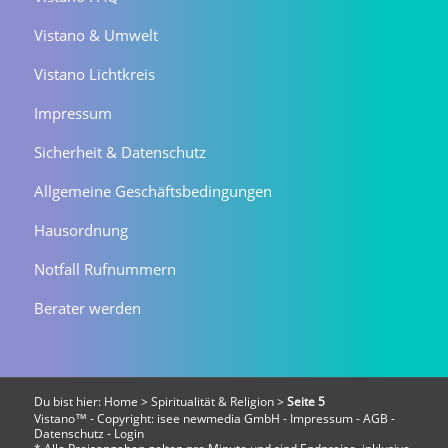
Vistano & Umwelt
Vistano Lichtkreis
Impressum
Sicherheit & Datenschutz
Allgemeine Geschäftsbedingungen
Hausordnung
Notfall Rufnummern
Berater werden
Du bist hier:
Home
>
Spiritualität & Religion
>
Seite 5
Vistano™ - Copyright:
isee newmedia GmbH
-
Impressum
-
AGB
-
Datenschutz
-
Login