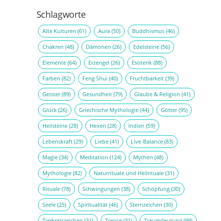
Schlagworte
Alte Kulturen
(61)
Aura
(50)
Buddhismus
(46)
Chakren
(48)
Dämonen
(26)
Edelsteine
(56)
Elemente
(64)
Erzengel
(26)
Esoterik
(88)
Farben
(82)
Feng Shui
(40)
Fruchtbarkeit
(39)
Geister
(89)
Gesundheit
(79)
Glaube & Religion
(41)
Glück
(26)
Griechische Mythologie
(44)
Götter
(95)
Heilsteine
(28)
Hexen
(28)
Indien
(59)
Lebenskraft
(29)
Liebe
(41)
Live-Balance
(83)
Magie
(34)
Meditation
(124)
Mythen
(48)
Mythologie
(82)
Naturrituale und Heilrituale
(31)
Rituale
(78)
Schwingungen
(38)
Schöpfung
(30)
Seele
(25)
Spiritualität
(46)
Sternzeichen
(30)
Tierkreiszeichen
(31)
Trance
(31)
Traumdeutung
(99)