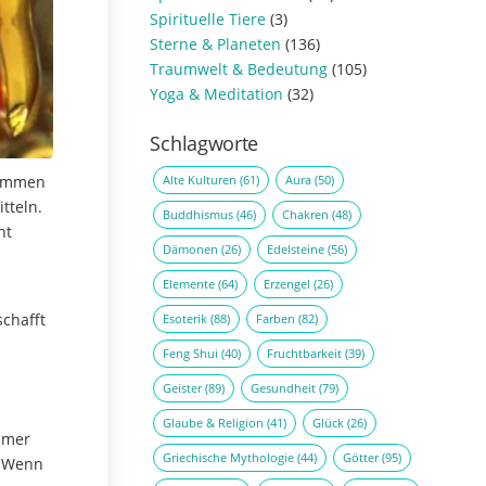
Spirituelle Tiere
(3)
Sterne & Planeten
(136)
Traumwelt & Bedeutung
(105)
Yoga & Meditation
(32)
Schlagworte
Alte Kulturen
(61)
Aura
(50)
sammen
tteln.
Buddhismus
(46)
Chakren
(48)
ht
Dämonen
(26)
Edelsteine
(56)
Elemente
(64)
Erzengel
(26)
schafft
Esoterik
(88)
Farben
(82)
Feng Shui
(40)
Fruchtbarkeit
(39)
Geister
(89)
Gesundheit
(79)
Glaube & Religion
(41)
Glück
(26)
mmer
Griechische Mythologie
(44)
Götter
(95)
. Wenn