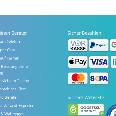
einen Berater
Sicher Bezahlen
 am Telefon
per Chat
auf Termin
Beratung ohne
ng
präch am Telefon
präch per Chat
Sichere Webseite
ano Berater
er & Tarot Experten
r & Wahrsager