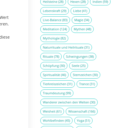
Heilsteine
(28)
Hexen
(28)
Indien
(59)
Lebenskraft
(29)
Liebe
(41)
 Wert
Live-Balance
(83)
Magie
(34)
eren.
Meditation
(124)
Mythen
(48)
diese
Mythologie
(82)
Naturrituale und Heilrituale
(31)
Rituale
(78)
Schwingungen
(38)
Schöpfung
(30)
Seele
(25)
Spiritualität
(46)
Sternzeichen
(30)
Tierkreiszeichen
(31)
Trance
(31)
Traumdeutung
(99)
Wanderer zwischen den Welten
(30)
Weisheit
(61)
Wissenschaft
(166)
Wohlbefinden
(45)
Yoga
(51)