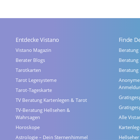
Entdecke Vistano
Finde D
Vistano Magazin
Beratung
Berater Blogs
Beratung 
Tarotkarten
Beratung 
Tarot Legesysteme
Anonyme 
Anmeldu
Tarot-Tageskarte
Gratisges
TV Beratung Kartenlegen & Tarot
Gratisges
TV-Beratung Hellsehen &
Wahrsagen
Alle Vist
Horoskope
Kartenleg
Astrologie – Dein Sternenhimmel
Hellsehe