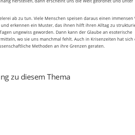
hang herstellen, dann erscheint uns die Welt geordnet und unter
elerei ab zu tun. Viele Menschen speisen daraus einen immensen
n und erkennen ein Muster, das ihnen hilft ihren Alltag zu strukturi
en Tagen ungewiss geworden. Dann kann der Glaube an esoterische
itteln, wo sie uns manchmal fehlt. Auch in Krisenzeiten hat sich 
issenschaftliche Methoden an ihre Grenzen geraten.
ung zu diesem Thema