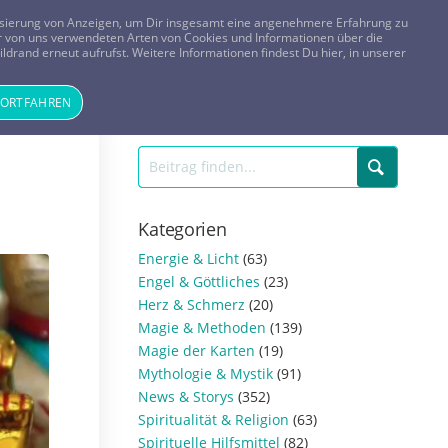
FRAGEN? KOSTENLOS ANRUFEN:
0800-8478266
lisierung von Anzeigen, um Dir insgesamt eine angenehmere Erfahrung zu
 der von uns verwendeten Arten von Cookies und Informationen über die
ldrand erneut aufrufst. Weitere Informationen findest Du hier, in unserer
Tageskarte
Magazin
ANMELDEN
REGISTRIEREN
FORTFAHREN
Kategorien
Energie & Licht
(63)
Engel & Göttliches
(23)
Herz & Schmerz
(20)
Magie & Methoden
(139)
Magie der Karten
(19)
Mythologie & Mystik
(91)
News & Storys
(352)
Spiritualität & Religion
(63)
Spirituelle Hilfsmittel
(82)