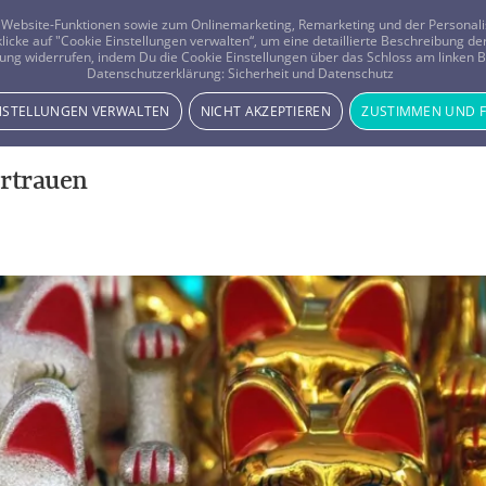
er Website-Funktionen sowie zum Onlinemarketing, Remarketing und der Persona
 klicke auf "Cookie Einstellungen verwalten“, um eine detaillierte Beschreibung
ung widerrufen, indem Du die Cookie Einstellungen über das Schloss am linken Bi
Beratung
Horoskope
Datenschutzerklärung:
Sicherheit und Datenschutz
INSTELLUNGEN VERWALTEN
NICHT AKZEPTIEREN
ZUSTIMMEN UND 
ertrauen