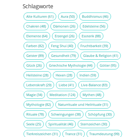
Schlagworte
Alte Kulturen
(61)
Aura
(50)
Buddhismus
(46)
Chakren
(48)
Dämonen
(26)
Edelsteine
(56)
Elemente
(64)
Erzengel
(26)
Esoterik
(88)
Farben
(82)
Feng Shui
(40)
Fruchtbarkeit
(39)
Geister
(89)
Gesundheit
(79)
Glaube & Religion
(41)
Glück
(26)
Griechische Mythologie
(44)
Götter
(95)
Heilsteine
(28)
Hexen
(28)
Indien
(59)
Lebenskraft
(29)
Liebe
(41)
Live-Balance
(83)
Magie
(34)
Meditation
(124)
Mythen
(48)
Mythologie
(82)
Naturrituale und Heilrituale
(31)
Rituale
(78)
Schwingungen
(38)
Schöpfung
(30)
Seele
(25)
Spiritualität
(46)
Sternzeichen
(30)
Tierkreiszeichen
(31)
Trance
(31)
Traumdeutung
(99)