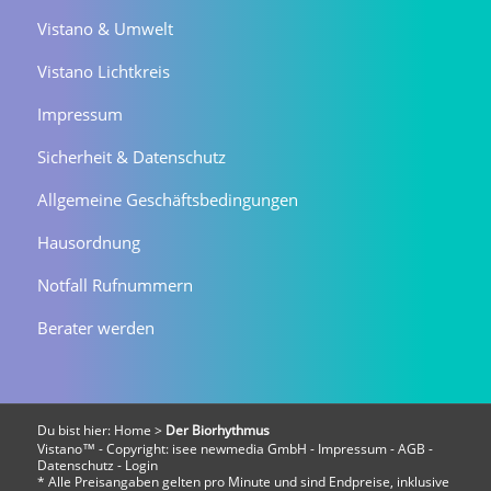
Vistano & Umwelt
Vistano Lichtkreis
Impressum
Sicherheit & Datenschutz
Allgemeine Geschäftsbedingungen
Hausordnung
Notfall Rufnummern
Berater werden
Du bist hier:
Home
>
Der Biorhythmus
Vistano™ - Copyright:
isee newmedia GmbH
-
Impressum
-
AGB
-
Datenschutz
-
Login
* Alle Preisangaben gelten pro Minute und sind Endpreise, inklusive