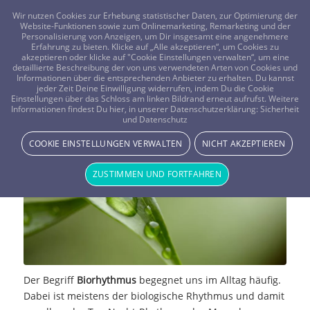
FRAGEN? KOSTENLOS ANRUFEN:
0800-8478266
Wir nutzen Cookies zur Erhebung statistischer Daten, zur Optimierung der
Website-Funktionen sowie zum Onlinemarketing, Remarketing und der
Personalisierung von Anzeigen, um Dir insgesamt eine angenehmere
Erfahrung zu bieten. Klicke auf „Alle akzeptieren“, um Cookies zu
akzeptieren oder klicke auf "Cookie Einstellungen verwalten“, um eine
detaillierte Beschreibung der von uns verwendeten Arten von Cookies und
Informationen über die entsprechenden Anbieter zu erhalten. Du kannst
jeder Zeit Deine Einwilligung widerrufen, indem Du die Cookie
Einstellungen über das Schloss am linken Bildrand erneut aufrufst. Weitere
Der Biorhythmus
Informationen findest Du hier, in unserer Datenschutzerklärung:
Sicherheit
und Datenschutz
MAGIE & METHODEN
COOKIE EINSTELLUNGEN VERWALTEN
NICHT AKZEPTIEREN
ZUSTIMMEN UND FORTFAHREN
Der Begriff
Biorhythmus
begegnet uns im Alltag häufig.
Dabei ist meistens der biologische Rhythmus und damit