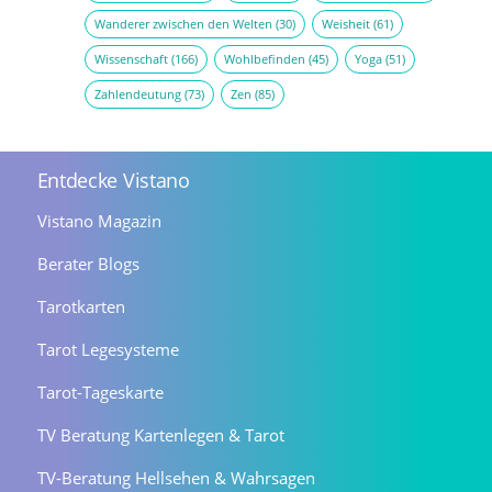
Wanderer zwischen den Welten
(30)
Weisheit
(61)
Wissenschaft
(166)
Wohlbefinden
(45)
Yoga
(51)
Zahlendeutung
(73)
Zen
(85)
Entdecke Vistano
Vistano Magazin
Berater Blogs
Tarotkarten
Tarot Legesysteme
Tarot-Tageskarte
TV Beratung Kartenlegen & Tarot
TV-Beratung Hellsehen & Wahrsagen