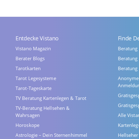
Entdecke Vistano
Finde D
Vistano Magazin
Beratung
Berater Blogs
Beratung 
Tarotkarten
Beratung 
Tarot Legesysteme
Anonyme 
Anmeldu
Tarot-Tageskarte
Gratisges
TV Beratung Kartenlegen & Tarot
Gratisges
TV-Beratung Hellsehen &
Wahrsagen
Alle Vist
Horoskope
Kartenleg
Astrologie – Dein Sternenhimmel
Hellsehe