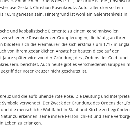
ft des Hochlöblichen Ordens des R. C.”, der dritte ist die „Chymisch
ysteriöse Gestalt, Christian Rosenkreutz. Autor aller drei soll ein
s 1654) gewesen sein. Hintergrund ist wohl ein Gelehrtenkreis in
nische und kabbalistische Elemente zu einem geheimnisvollen
 verschiedene Rosenkreuzer-Gruppierungen, die häufig an ihrer
 bildeten sich die Freimaurer, die sich erstmals um 1717 in Engl
ls auch von ihrem gedanklichen Ansatz her bauten diese auf den
cht Jahre später wird von der Gründung des „Ordens der Gold- und
kreuzern, berichtet. Auch heute gibt es verschiedenen Gruppen m
Begriff der Rosenkreuzer nicht geschützt ist.
Kreuz und die aufblühende rote Rose. Die Deutung und Interpreta
ie Symbole verwendet. Der Zweck der Gründung des Ordens der „R
n und die menschliche Wohlfahrt in Staat und Kirche zu begründe
Natur zu erkennen, seine innere Persönlichkeit und seine verbor
ein Leben zu erlangen.