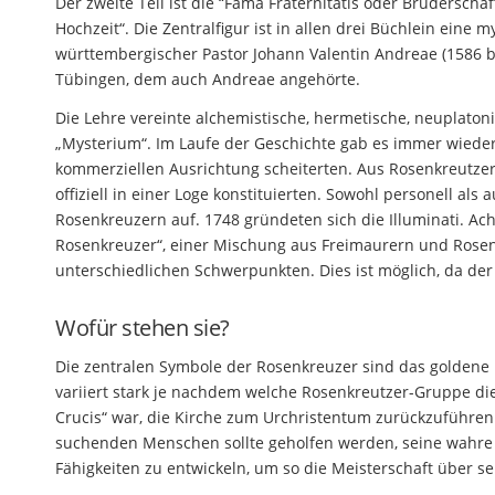
Der zweite Teil ist die “Fama Fraternitatis oder Bruderscha
Hochzeit“. Die Zentralfigur ist in allen drei Büchlein eine m
württembergischer Pastor Johann Valentin Andreae (1586 bi
Tübingen, dem auch Andreae angehörte.
Die Lehre vereinte alchemistische, hermetische, neuplato
„Mysterium“. Im Laufe der Geschichte gab es immer wieder
kommerziellen Ausrichtung scheiterten. Aus Rosenkreutzern
offiziell in einer Loge konstituierten. Sowohl personell a
Rosenkreuzern auf. 1748 gründeten sich die Illuminati. A
Rosenkreuzer“, einer Mischung aus Freimaurern und Rosen
unterschiedlichen Schwerpunkten. Dies ist möglich, da der 
Wofür stehen sie?
Die zentralen Symbole der Rosenkreuzer sind das goldene 
variiert stark je nachdem welche Rosenkreutzer-Gruppe d
Crucis“ war, die Kirche zum Urchristentum zurückzuführe
suchenden Menschen sollte geholfen werden, seine wahre 
Fähigkeiten zu entwickeln, um so die Meisterschaft über s