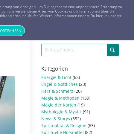
FRAGEN? KOSTENLOS ANRUFEN:
0800-8478266
lisierung von Anzeigen, um Dir insgesamt eine angenehmere Erfahrung zu
 der von uns verwendeten Arten von Cookies und Informationen über die
ldrand erneut aufrufst. Weitere Informationen findest Du hier, in unserer
Tageskarte
Magazin
ANMELDEN
REGISTRIEREN
FORTFAHREN
Kategorien
Energie & Licht
(63)
Engel & Göttliches
(23)
Herz & Schmerz
(20)
Magie & Methoden
(139)
Magie der Karten
(19)
Mythologie & Mystik
(91)
News & Storys
(352)
Spiritualität & Religion
(63)
Spirituelle Hilfsmittel
(82)