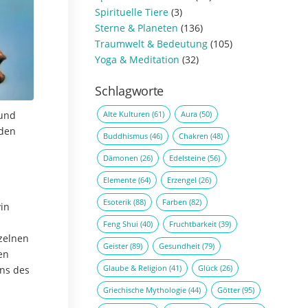
Spirituelle Tiere
(3)
Sterne & Planeten
(136)
Traumwelt & Bedeutung
(105)
Yoga & Meditation
(32)
Schlagworte
Alte Kulturen
(61)
Aura
(50)
 und
nden
Buddhismus
(46)
Chakren
(48)
Dämonen
(26)
Edelsteine
(56)
Elemente
(64)
Erzengel
(26)
Esoterik
(88)
Farben
(82)
in
Feng Shui
(40)
Fruchtbarkeit
(39)
nzelnen
Geister
(89)
Gesundheit
(79)
en
Glaube & Religion
(41)
Glück
(26)
ens des
Griechische Mythologie
(44)
Götter
(95)