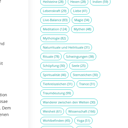
e
Heilsteine
(28)
Hexen
(28)
Indien
(59)
Lebenskraft
(29)
Liebe
(41)
Live-Balance
(83)
Magie
(34)
Meditation
(124)
Mythen
(48)
Mythologie
(82)
and
Naturrituale und Heilrituale
(31)
Rituale
(78)
Schwingungen
(38)
it
Schöpfung
(30)
Seele
(25)
Spiritualität
(46)
Sternzeichen
(30)
Tierkreiszeichen
(31)
Trance
(31)
Traumdeutung
(99)
tion
osae
Wanderer zwischen den Welten
(30)
n. Dem
Weisheit
(61)
Wissenschaft
(166)
genen
Wohlbefinden
(45)
Yoga
(51)