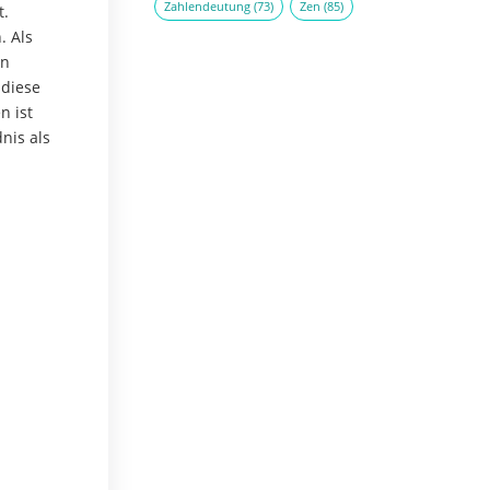
Zahlendeutung
(73)
Zen
(85)
t.
. Als
in
 diese
n ist
nis als