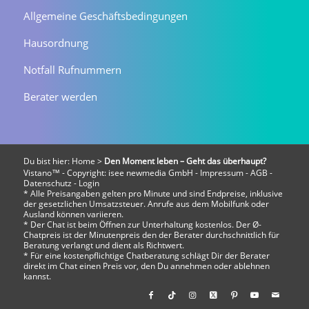
Allgemeine Geschäftsbedingungen
Hausordnung
Notfall Rufnummern
Berater werden
Du bist hier:
Home
>
Den Moment leben – Geht das überhaupt?
Vistano™ - Copyright:
isee newmedia GmbH
-
Impressum
-
AGB
-
Datenschutz
-
Login
* Alle Preisangaben gelten pro Minute und sind Endpreise, inklusive
der gesetzlichen Umsatzsteuer. Anrufe aus dem Mobilfunk oder
Ausland können variieren.
* Der Chat ist beim Öffnen zur Unterhaltung kostenlos. Der Ø-
Chatpreis ist der Minutenpreis den der Berater durchschnittlich für
Beratung verlangt und dient als Richtwert.
* Für eine kostenpflichtige Chatberatung schlägt Dir der Berater
direkt im Chat einen Preis vor, den Du annehmen oder ablehnen
kannst.