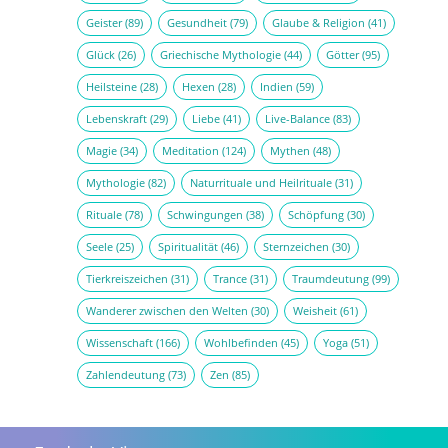
Geister
(89)
Gesundheit
(79)
Glaube & Religion
(41)
Glück
(26)
Griechische Mythologie
(44)
Götter
(95)
Heilsteine
(28)
Hexen
(28)
Indien
(59)
Lebenskraft
(29)
Liebe
(41)
Live-Balance
(83)
Magie
(34)
Meditation
(124)
Mythen
(48)
Mythologie
(82)
Naturrituale und Heilrituale
(31)
Rituale
(78)
Schwingungen
(38)
Schöpfung
(30)
Seele
(25)
Spiritualität
(46)
Sternzeichen
(30)
Tierkreiszeichen
(31)
Trance
(31)
Traumdeutung
(99)
Wanderer zwischen den Welten
(30)
Weisheit
(61)
Wissenschaft
(166)
Wohlbefinden
(45)
Yoga
(51)
Zahlendeutung
(73)
Zen
(85)