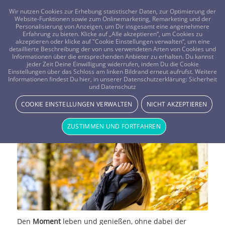
FRAGEN? KOSTENLOS ANRUFEN:
0800-8478266
Wir nutzen Cookies zur Erhebung statistischer Daten, zur Optimierung der
Website-Funktionen sowie zum Onlinemarketing, Remarketing und der
Personalisierung von Anzeigen, um Dir insgesamt eine angenehmere
Erfahrung zu bieten. Klicke auf „Alle akzeptieren“, um Cookies zu
akzeptieren oder klicke auf "Cookie Einstellungen verwalten“, um eine
detaillierte Beschreibung der von uns verwendeten Arten von Cookies und
Informationen über die entsprechenden Anbieter zu erhalten. Du kannst
jeder Zeit Deine Einwilligung widerrufen, indem Du die Cookie
Den Moment leben – Geht das
Einstellungen über das Schloss am linken Bildrand erneut aufrufst. Weitere
Informationen findest Du hier, in unserer Datenschutzerklärung:
Sicherheit
und Datenschutz
überhaupt?
COOKIE EINSTELLUNGEN VERWALTEN
NICHT AKZEPTIEREN
NEWS & STORYS
ZUSTIMMEN UND FORTFAHREN
Den
Moment
leben und genießen, ohne dabei der