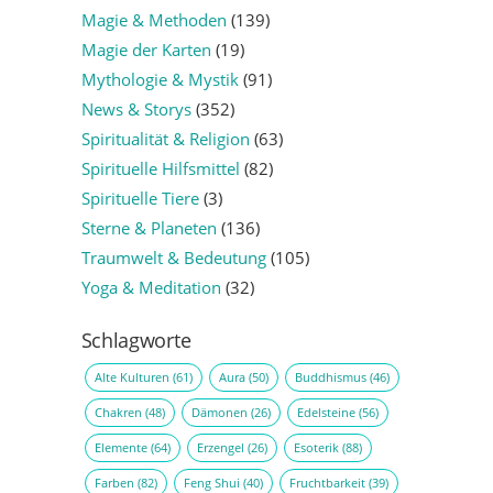
Magie & Methoden
(139)
Magie der Karten
(19)
Mythologie & Mystik
(91)
News & Storys
(352)
Spiritualität & Religion
(63)
Spirituelle Hilfsmittel
(82)
Spirituelle Tiere
(3)
Sterne & Planeten
(136)
Traumwelt & Bedeutung
(105)
Yoga & Meditation
(32)
Schlagworte
Alte Kulturen
(61)
Aura
(50)
Buddhismus
(46)
Chakren
(48)
Dämonen
(26)
Edelsteine
(56)
Elemente
(64)
Erzengel
(26)
Esoterik
(88)
Farben
(82)
Feng Shui
(40)
Fruchtbarkeit
(39)