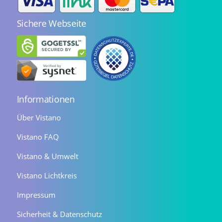
Sichere Webseite
Informationen
Über Vistano
Vistano FAQ
Vistano & Umwelt
Vistano Lichtkreis
Impressum
Sicherheit & Datenschutz