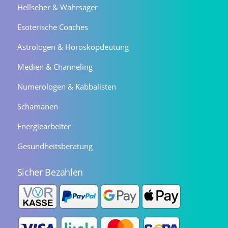
Hellseher & Wahrsager
Esoterische Coaches
Astrologen & Horoskopdeutung
Medien & Channeling
Numerologen & Kabbalisten
Schamanen
Energiearbeiter
Gesundheitsberatung
Sicher Bezahlen