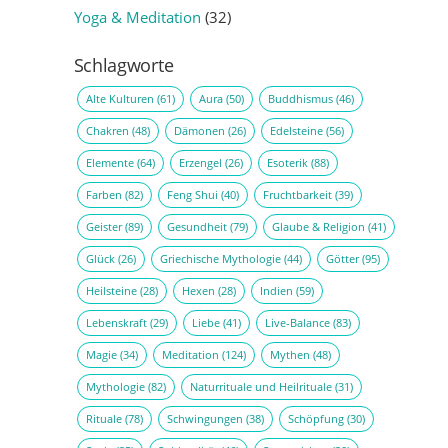
Yoga & Meditation
(32)
Schlagworte
Alte Kulturen
(61)
Aura
(50)
Buddhismus
(46)
Chakren
(48)
Dämonen
(26)
Edelsteine
(56)
Elemente
(64)
Erzengel
(26)
Esoterik
(88)
Farben
(82)
Feng Shui
(40)
Fruchtbarkeit
(39)
Geister
(89)
Gesundheit
(79)
Glaube & Religion
(41)
Glück
(26)
Griechische Mythologie
(44)
Götter
(95)
Heilsteine
(28)
Hexen
(28)
Indien
(59)
Lebenskraft
(29)
Liebe
(41)
Live-Balance
(83)
Magie
(34)
Meditation
(124)
Mythen
(48)
Mythologie
(82)
Naturrituale und Heilrituale
(31)
Rituale
(78)
Schwingungen
(38)
Schöpfung
(30)