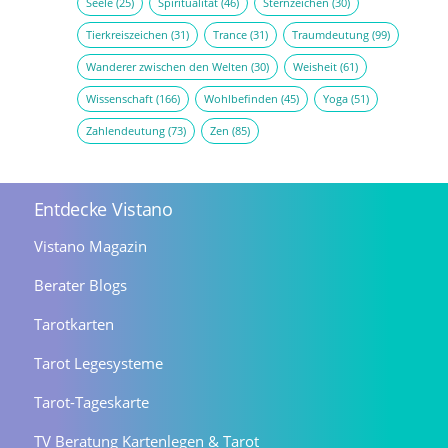
Seele
(25)
Spiritualität
(46)
Sternzeichen
(30)
Tierkreiszeichen
(31)
Trance
(31)
Traumdeutung
(99)
Wanderer zwischen den Welten
(30)
Weisheit
(61)
Wissenschaft
(166)
Wohlbefinden
(45)
Yoga
(51)
Zahlendeutung
(73)
Zen
(85)
Entdecke Vistano
Vistano Magazin
Berater Blogs
Tarotkarten
Tarot Legesysteme
Tarot-Tageskarte
TV Beratung Kartenlegen & Tarot