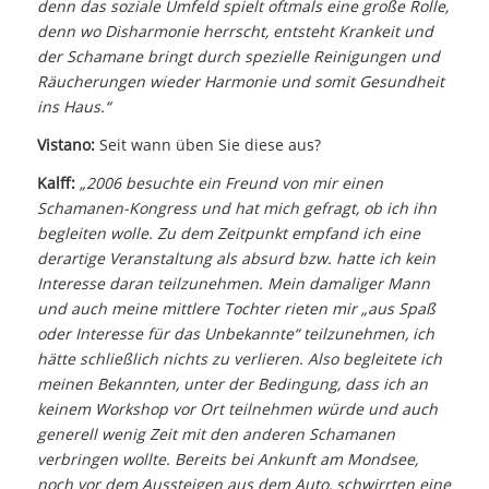
denn das soziale Umfeld spielt oftmals eine große Rolle,
denn wo Disharmonie herrscht, entsteht Krankeit und
der Schamane bringt durch spezielle Reinigungen und
Räucherungen wieder Harmonie und somit Gesundheit
ins Haus.“
Vistano:
Seit wann üben Sie diese aus?
Kalff:
„2006 besuchte ein Freund von mir einen
Schamanen-Kongress und hat mich gefragt, ob ich ihn
begleiten wolle. Zu dem Zeitpunkt empfand ich eine
derartige Veranstaltung als absurd bzw. hatte ich kein
Interesse daran teilzunehmen. Mein damaliger Mann
und auch meine mittlere Tochter rieten mir „aus Spaß
oder Interesse für das Unbekannte“ teilzunehmen, ich
hätte schließlich nichts zu verlieren. Also begleitete ich
meinen Bekannten, unter der Bedingung, dass ich an
keinem Workshop vor Ort teilnehmen würde und auch
generell wenig Zeit mit den anderen Schamanen
verbringen wollte. Bereits bei Ankunft am Mondsee,
noch vor dem Aussteigen aus dem Auto, schwirrten eine