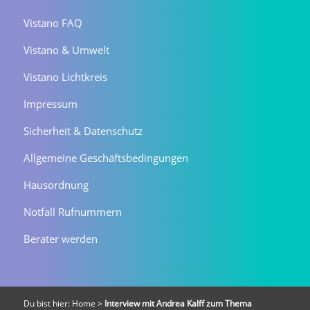
Vistano FAQ
Vistano & Umwelt
Vistano Lichtkreis
Impressum
Sicherheit & Datenschutz
Allgemeine Geschäftsbedingungen
Hausordnung
Notfall Rufnummern
Berater werden
Du bist hier:
Home
>
Interview mit Andrea Kalff zum Thema