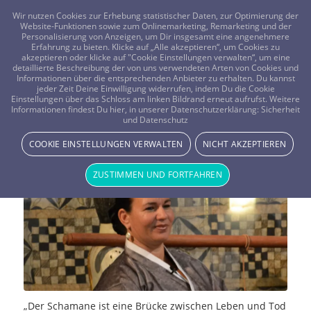
FRAGEN? KOSTENLOS ANRUFEN:
0800-8478266
Wir nutzen Cookies zur Erhebung statistischer Daten, zur Optimierung der
Website-Funktionen sowie zum Onlinemarketing, Remarketing und der
Personalisierung von Anzeigen, um Dir insgesamt eine angenehmere
Erfahrung zu bieten. Klicke auf „Alle akzeptieren“, um Cookies zu
akzeptieren oder klicke auf "Cookie Einstellungen verwalten“, um eine
detaillierte Beschreibung der von uns verwendeten Arten von Cookies und
Informationen über die entsprechenden Anbieter zu erhalten. Du kannst
jeder Zeit Deine Einwilligung widerrufen, indem Du die Cookie
Interview mit Andrea Kalff zum
Einstellungen über das Schloss am linken Bildrand erneut aufrufst. Weitere
Informationen findest Du hier, in unserer Datenschutzerklärung:
Sicherheit
und Datenschutz
Thema Schamanismus
COOKIE EINSTELLUNGEN VERWALTEN
NICHT AKZEPTIEREN
NEWS & STORYS
ZUSTIMMEN UND FORTFAHREN
„Der Schamane ist eine Brücke zwischen Leben und Tod