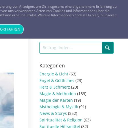
FRAGEN? KOSTENLOS ANRUFEN:
0800-8478266
lisierung von Anzeigen, um Dir insgesamt eine angenehmere Erfahrung zu
 der von uns verwendeten Arten von Cookies und Informationen über die
ldrand erneut aufrufst. Weitere Informationen findest Du hier, in unserer
Tageskarte
Magazin
ANMELDEN
REGISTRIEREN
FORTFAHREN
Kategorien
Energie & Licht
(63)
Engel & Göttliches
(23)
Herz & Schmerz
(20)
Magie & Methoden
(139)
Magie der Karten
(19)
Mythologie & Mystik
(91)
News & Storys
(352)
Spiritualität & Religion
(63)
Spirituelle Hilfsmittel
(82)