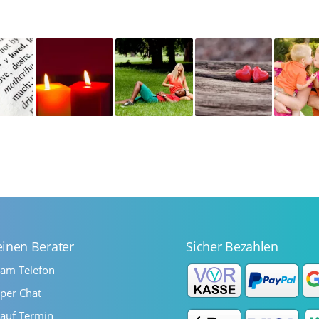
einen Berater
Sicher Bezahlen
 am Telefon
per Chat
auf Termin