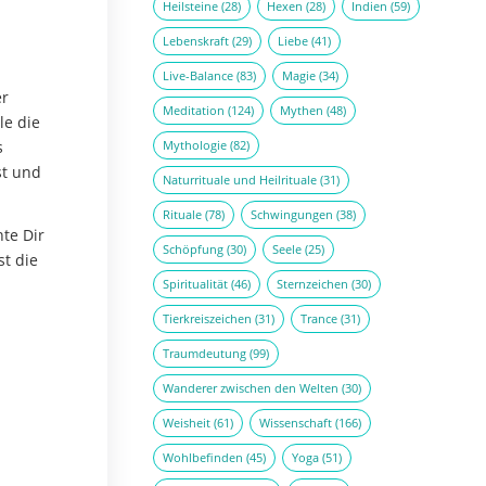
Heilsteine
(28)
Hexen
(28)
Indien
(59)
Lebenskraft
(29)
Liebe
(41)
Live-Balance
(83)
Magie
(34)
er
Meditation
(124)
Mythen
(48)
le die
s
Mythologie
(82)
st und
Naturrituale und Heilrituale
(31)
Rituale
(78)
Schwingungen
(38)
te Dir
Schöpfung
(30)
Seele
(25)
t die
Spiritualität
(46)
Sternzeichen
(30)
Tierkreiszeichen
(31)
Trance
(31)
Traumdeutung
(99)
Wanderer zwischen den Welten
(30)
Weisheit
(61)
Wissenschaft
(166)
Wohlbefinden
(45)
Yoga
(51)