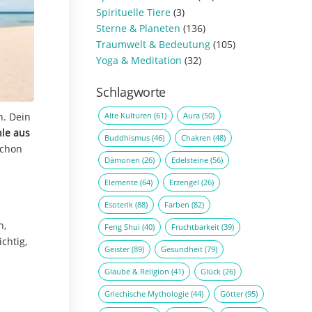
Spirituelle Tiere
(3)
Sterne & Planeten
(136)
Traumwelt & Bedeutung
(105)
Yoga & Meditation
(32)
Schlagworte
Alte Kulturen
(61)
Aura
(50)
n. Dein
le aus
Buddhismus
(46)
Chakren
(48)
schon
Dämonen
(26)
Edelsteine
(56)
Elemente
(64)
Erzengel
(26)
Esoterik
(88)
Farben
(82)
n,
Feng Shui
(40)
Fruchtbarkeit
(39)
chtig,
Geister
(89)
Gesundheit
(79)
Glaube & Religion
(41)
Glück
(26)
Griechische Mythologie
(44)
Götter
(95)