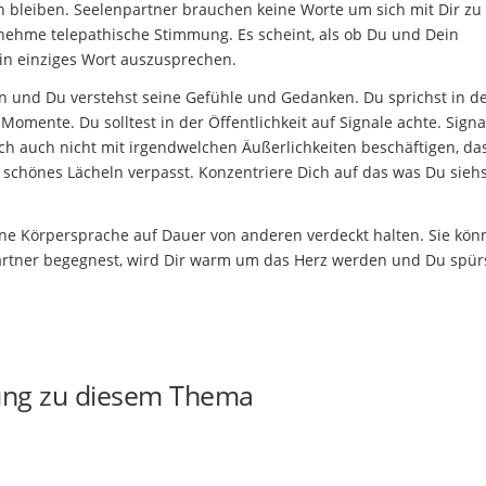
n bleiben. Seelenpartner brauchen keine Worte um sich mit Dir zu
enehme telepathische Stimmung. Es scheint, als ob Du und Dein
in einziges Wort auszusprechen.
en und Du verstehst seine Gefühle und Gedanken. Du sprichst in d
mente. Du solltest in der Öffentlichkeit auf Signale achte. Signa
ch auch nicht mit irgendwelchen Äußerlichkeiten beschäftigen, da
 schönes Lächeln verpasst. Konzentriere Dich auf das was Du sieh
ine Körpersprache auf Dauer von anderen verdeckt halten. Sie könn
rtner begegnest, wird Dir warm um das Herz werden und Du spürs
ung zu diesem Thema