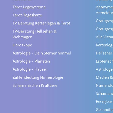
Tarot Legesysteme
Anonyme 
Anmeldu
Tarot-Tageskarte
Gratisges
TV Beratung Kartenlegen & Tarot
Gratisges
TV-Beratung Hellsehen &
Wahrsagen
Alle Vist
Horoskope
Kartenleg
Astrologie – Dein Sternenhimmel
Hellsehe
Astrologie – Planeten
Esoterisc
Astrologie – Häuser
Astrolog
Zahlendeutung Numerologie
Medien &
Schamanischen Krafttiere
Numerolo
Schaman
Energiear
Gesundhe