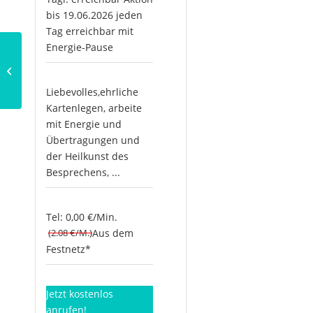
bis 19.06.2026 jeden
Tag erreichbar mit
Energie-Pause
Wie kann Astrologie bei
Geldproblemen helfen?
Liebevolles,ehrliche
Kartenlegen, arbeite
mit Energie und
Übertragungen und
der Heilkunst des
Besprechens, ...
Tel: 0,00 €/Min.
(2.08 €/M.)
Aus dem
Festnetz*
Jetzt kostenlos
anrufen!