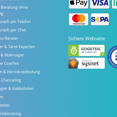
Beratung ohne
ng
präch am Telefon
präch per Chat
Sichere Webseite
ano Berater
er & Tarot Experten
r & Wahrsager
he Coaches
en & Horoskopdeutung
 Channeling
gen & Kabbalisten
en
beiter
itsberatung