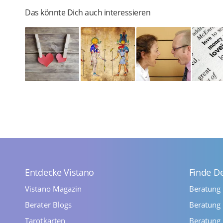
Das könnte Dich auch interessieren
Entdecke Vistano
Finde D
Vistano Magazin
Beratung
Berater Blogs
Beratung 
Tarotkarten
Beratung 