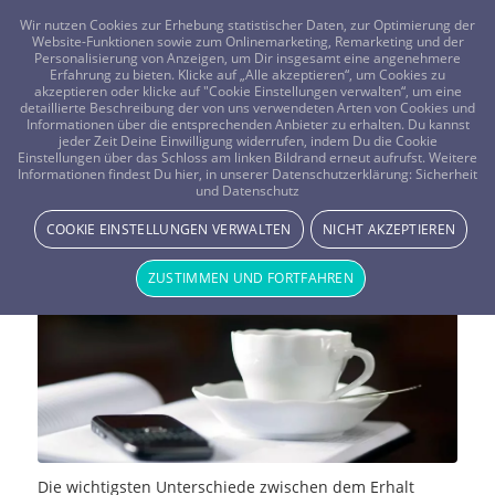
FRAGEN? KOSTENLOS ANRUFEN:
0800-8478266
Wir nutzen Cookies zur Erhebung statistischer Daten, zur Optimierung der
Website-Funktionen sowie zum Onlinemarketing, Remarketing und der
Personalisierung von Anzeigen, um Dir insgesamt eine angenehmere
Erfahrung zu bieten. Klicke auf „Alle akzeptieren“, um Cookies zu
akzeptieren oder klicke auf "Cookie Einstellungen verwalten“, um eine
detaillierte Beschreibung der von uns verwendeten Arten von Cookies und
Informationen über die entsprechenden Anbieter zu erhalten. Du kannst
jeder Zeit Deine Einwilligung widerrufen, indem Du die Cookie
Traumdeutung: Nachricht auf dem
Einstellungen über das Schloss am linken Bildrand erneut aufrufst. Weitere
Informationen findest Du hier, in unserer Datenschutzerklärung:
Sicherheit
und Datenschutz
Handy
COOKIE EINSTELLUNGEN VERWALTEN
NICHT AKZEPTIEREN
NEWS & STORYS
,
TRAUMWELT & BEDEUTUNG
ZUSTIMMEN UND FORTFAHREN
Die wichtigsten Unterschiede zwischen dem Erhalt