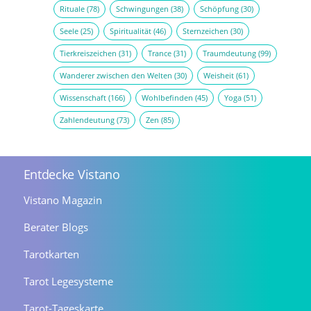
Rituale
(78)
Schwingungen
(38)
Schöpfung
(30)
Seele
(25)
Spiritualität
(46)
Sternzeichen
(30)
Tierkreiszeichen
(31)
Trance
(31)
Traumdeutung
(99)
Wanderer zwischen den Welten
(30)
Weisheit
(61)
Wissenschaft
(166)
Wohlbefinden
(45)
Yoga
(51)
Zahlendeutung
(73)
Zen
(85)
Entdecke Vistano
Vistano Magazin
Berater Blogs
Tarotkarten
Tarot Legesysteme
Tarot-Tageskarte