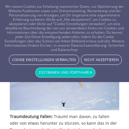
FRAGEN? KOSTENLOS ANRUFEN:
0800-8478266
Wir nutzen Cookies zur Erhebung statistischer Daten, zur Optimierung der
Website-Funktionen sowie zum Onlinemarketing, Remarketing und der
Personalisierung von Anzeigen, um Dir insgesamt eine angenehmere
Erfahrung zu bieten. Klicke auf „Alle akzeptieren“, um Cookies zu
akzeptieren oder klicke auf "Cookie Einstellungen verwalten“, um eine
detaillierte Beschreibung der von uns verwendeten Arten von Cookies und
Informationen über die entsprechenden Anbieter zu erhalten. Du kannst
jeder Zeit Deine Einwilligung widerrufen, indem Du die Cookie
Einstellungen über das Schloss am linken Bildrand erneut aufrufst. Weitere
Traumdeutung : Fallen
Informationen findest Du hier, in unserer Datenschutzerklärung:
Sicherheit
und Datenschutz
TRAUMWELT & BEDEUTUNG
COOKIE EINSTELLUNGEN VERWALTEN
NICHT AKZEPTIEREN
ZUSTIMMEN UND FORTFAHREN
Traumdeutung Fallen:
Träumt man davon, zu fallen
oder von etwas herunter zu stürzen, so kann das in der