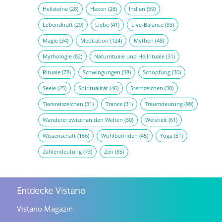
Heilsteine
(28)
Hexen
(28)
Indien
(59)
Lebenskraft
(29)
Liebe
(41)
Live-Balance
(83)
Magie
(34)
Meditation
(124)
Mythen
(48)
Mythologie
(82)
Naturrituale und Heilrituale
(31)
Rituale
(78)
Schwingungen
(38)
Schöpfung
(30)
Seele
(25)
Spiritualität
(46)
Sternzeichen
(30)
Tierkreiszeichen
(31)
Trance
(31)
Traumdeutung
(99)
Wanderer zwischen den Welten
(30)
Weisheit
(61)
Wissenschaft
(166)
Wohlbefinden
(45)
Yoga
(51)
Zahlendeutung
(73)
Zen
(85)
Entdecke Vistano
Vistano Magazin