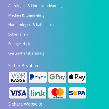
Astrologen & Horoskopdeutung
Medien & Channeling
Numerologen & Kabbalisten
Schamanen
Energiearbeiter
Gesundheitsberatung
Sicher Bezahlen
Sichere Webseite