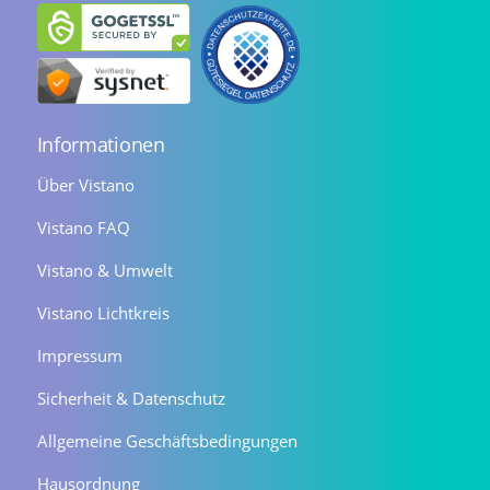
Informationen
Über Vistano
Vistano FAQ
Vistano & Umwelt
Vistano Lichtkreis
Impressum
Sicherheit & Datenschutz
Allgemeine Geschäftsbedingungen
Hausordnung