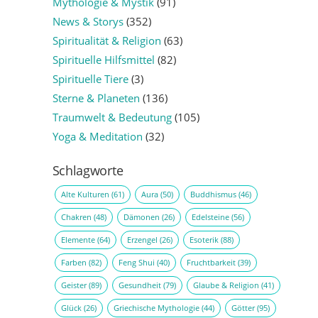
Mythologie & Mystik
(91)
News & Storys
(352)
Spiritualität & Religion
(63)
Spirituelle Hilfsmittel
(82)
Spirituelle Tiere
(3)
Sterne & Planeten
(136)
Traumwelt & Bedeutung
(105)
Yoga & Meditation
(32)
Schlagworte
Alte Kulturen
(61)
Aura
(50)
Buddhismus
(46)
Chakren
(48)
Dämonen
(26)
Edelsteine
(56)
Elemente
(64)
Erzengel
(26)
Esoterik
(88)
Farben
(82)
Feng Shui
(40)
Fruchtbarkeit
(39)
Geister
(89)
Gesundheit
(79)
Glaube & Religion
(41)
Glück
(26)
Griechische Mythologie
(44)
Götter
(95)