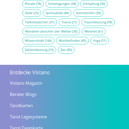
Rituale
(78)
Schwingungen
(38)
Schöpfung
(30)
Seele
(25)
Spiritualität
(46)
Sternzeichen
(30)
Tierkreiszeichen
(31)
Trance
(31)
Traumdeutung
(99)
Wanderer zwischen den Welten
(30)
Weisheit
(61)
Wissenschaft
(166)
Wohlbefinden
(45)
Yoga
(51)
Zahlendeutung
(73)
Zen
(85)
Entdecke Vistano
Vistano Magazin
Berater Blogs
Tarotkarten
Tarot Legesysteme
Tarot-Tageskarte