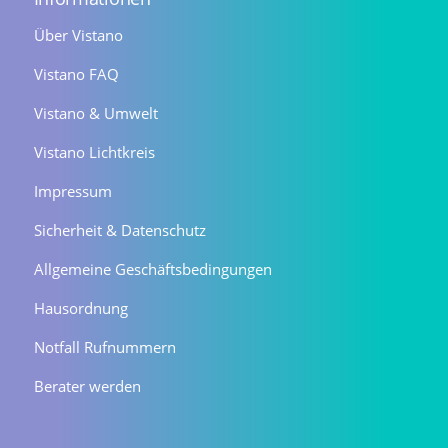
Über Vistano
Vistano FAQ
Vistano & Umwelt
Vistano Lichtkreis
Impressum
Sicherheit & Datenschutz
Allgemeine Geschäftsbedingungen
Hausordnung
Notfall Rufnummern
Berater werden