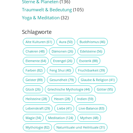
Sterne & Planeten
(136)
Traumwelt & Bedeutung
(105)
Yoga & Meditation
(32)
Schlagworte
Alte Kulturen
(61)
Aura
(50)
Buddhismus
(46)
Chakren
(48)
Dämonen
(26)
Edelsteine
(56)
Elemente
(64)
Erzengel
(26)
Esoterik
(88)
Farben
(82)
Feng Shui
(40)
Fruchtbarkeit
(39)
Geister
(89)
Gesundheit
(79)
Glaube & Religion
(41)
Glück
(26)
Griechische Mythologie
(44)
Götter
(95)
Heilsteine
(28)
Hexen
(28)
Indien
(59)
Lebenskraft
(29)
Liebe
(41)
Live-Balance
(83)
Magie
(34)
Meditation
(124)
Mythen
(48)
Mythologie
(82)
Naturrituale und Heilrituale
(31)