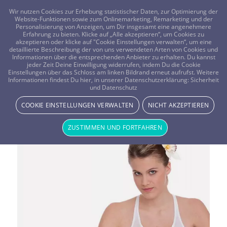
FRAGEN? KOSTENLOS ANRUFEN:
0800-8478266
Wir nutzen Cookies zur Erhebung statistischer Daten, zur Optimierung der
Website-Funktionen sowie zum Onlinemarketing, Remarketing und der
Personalisierung von Anzeigen, um Dir insgesamt eine angenehmere
Erfahrung zu bieten. Klicke auf „Alle akzeptieren“, um Cookies zu
akzeptieren oder klicke auf "Cookie Einstellungen verwalten“, um eine
detaillierte Beschreibung der von uns verwendeten Arten von Cookies und
Informationen über die entsprechenden Anbieter zu erhalten. Du kannst
jeder Zeit Deine Einwilligung widerrufen, indem Du die Cookie
Einstellungen über das Schloss am linken Bildrand erneut aufrufst. Weitere
Informationen findest Du hier, in unserer Datenschutzerklärung:
Sicherheit
Schlagwortarchiv für:
Tantra
und Datenschutz
COOKIE EINSTELLUNGEN VERWALTEN
NICHT AKZEPTIEREN
Yoga
ZUSTIMMEN UND FORTFAHREN