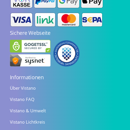
Sichere Webseite
Informationen
Über Vistano
Vistano FAQ
Vistano & Umwelt
Vistano Lichtkreis