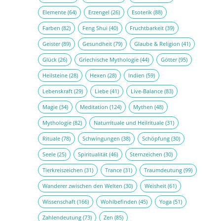
Elemente
(64)
Erzengel
(26)
Esoterik
(88)
Farben
(82)
Feng Shui
(40)
Fruchtbarkeit
(39)
Geister
(89)
Gesundheit
(79)
Glaube & Religion
(41)
Glück
(26)
Griechische Mythologie
(44)
Götter
(95)
Heilsteine
(28)
Hexen
(28)
Indien
(59)
Lebenskraft
(29)
Liebe
(41)
Live-Balance
(83)
Magie
(34)
Meditation
(124)
Mythen
(48)
Mythologie
(82)
Naturrituale und Heilrituale
(31)
Rituale
(78)
Schwingungen
(38)
Schöpfung
(30)
Seele
(25)
Spiritualität
(46)
Sternzeichen
(30)
Tierkreiszeichen
(31)
Trance
(31)
Traumdeutung
(99)
Wanderer zwischen den Welten
(30)
Weisheit
(61)
Wissenschaft
(166)
Wohlbefinden
(45)
Yoga
(51)
Zahlendeutung
(73)
Zen
(85)