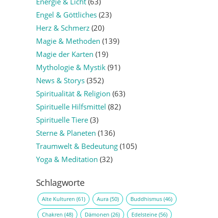
Energie & Licht
(63)
Engel & Göttliches
(23)
Herz & Schmerz
(20)
Magie & Methoden
(139)
Magie der Karten
(19)
Mythologie & Mystik
(91)
News & Storys
(352)
Spiritualität & Religion
(63)
Spirituelle Hilfsmittel
(82)
Spirituelle Tiere
(3)
Sterne & Planeten
(136)
Traumwelt & Bedeutung
(105)
Yoga & Meditation
(32)
Schlagworte
Alte Kulturen
(61)
Aura
(50)
Buddhismus
(46)
Chakren
(48)
Dämonen
(26)
Edelsteine
(56)