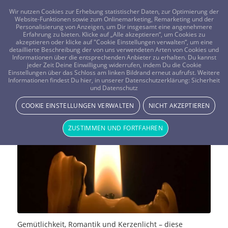
FRAGEN? KOSTENLOS ANRUFEN:
0800-8478266
Wir nutzen Cookies zur Erhebung statistischer Daten, zur Optimierung der
Website-Funktionen sowie zum Onlinemarketing, Remarketing und der
Personalisierung von Anzeigen, um Dir insgesamt eine angenehmere
Erfahrung zu bieten. Klicke auf „Alle akzeptieren“, um Cookies zu
akzeptieren oder klicke auf "Cookie Einstellungen verwalten“, um eine
detaillierte Beschreibung der von uns verwendeten Arten von Cookies und
Informationen über die entsprechenden Anbieter zu erhalten. Du kannst
jeder Zeit Deine Einwilligung widerrufen, indem Du die Cookie
Die Bedeutung der Kerzen
Einstellungen über das Schloss am linken Bildrand erneut aufrufst. Weitere
Informationen findest Du hier, in unserer Datenschutzerklärung:
Sicherheit
und Datenschutz
innerhalb der Esoterik
COOKIE EINSTELLUNGEN VERWALTEN
NICHT AKZEPTIEREN
SPIRITUELLE HILFSMITTEL
ZUSTIMMEN UND FORTFAHREN
Gemütlichkeit, Romantik und Kerzenlicht – diese