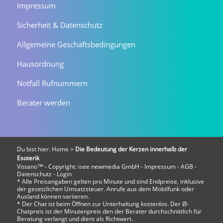
Impressum
Sicherheit & Datenschutz
Allgemeine Geschäftsbedingungen
Hausordnung
Notfall Rufnummern
Berater werden
Du bist hier:
Home
>
Die Bedeutung der Kerzen innerhalb der
Esoterik
Vistano™ - Copyright:
isee newmedia GmbH
-
Impressum
-
AGB
-
Datenschutz
-
Login
* Alle Preisangaben gelten pro Minute und sind Endpreise, inklusive
der gesetzlichen Umsatzsteuer. Anrufe aus dem Mobilfunk oder
Ausland können variieren.
* Der Chat ist beim Öffnen zur Unterhaltung kostenlos. Der Ø-
Chatpreis ist der Minutenpreis den der Berater durchschnittlich für
Beratung verlangt und dient als Richtwert.