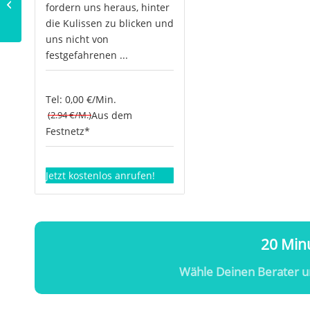
Was ist Prana Healing?
fordern uns heraus, hinter
die Kulissen zu blicken und
uns nicht von
festgefahrenen ...
Tel: 0,00 €/Min.
(2.94 €/M.)
Aus dem
Festnetz*
Jetzt kostenlos anrufen!
20 Minu
Wähle Deinen Berater u