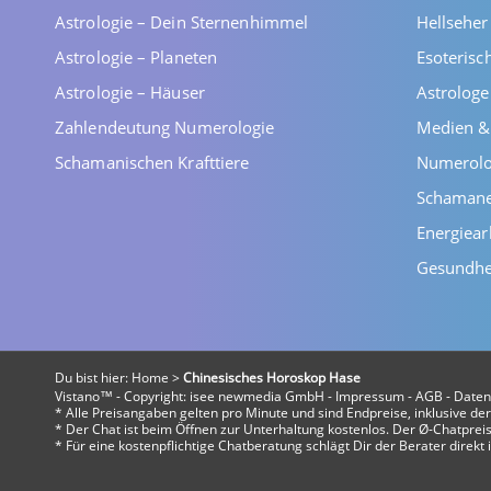
Astrologie – Dein Sternenhimmel
Hellsehe
Astrologie – Planeten
Esoterisc
Astrologie – Häuser
Astrolog
Zahlendeutung Numerologie
Medien &
Schamanischen Krafttiere
Numerolo
Schaman
Energiear
Gesundhe
Du bist hier:
Home
>
Chinesisches Horoskop Hase
Vistano™ - Copyright:
isee newmedia GmbH
-
Impressum
-
AGB
-
Daten
* Alle Preisangaben gelten pro Minute und sind Endpreise, inklusive d
* Der Chat ist beim Öffnen zur Unterhaltung kostenlos. Der Ø-Chatpreis 
* Für eine kostenpflichtige Chatberatung schlägt Dir der Berater direk