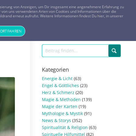
FRAGEN? KOSTENLOS ANRUFEN:
0800-8478266
lisierung von Anzeigen, um Dir insgesamt eine angenehmere Erfahrung zu
 der von uns verwendeten Arten von Cookies und Informationen über die
ldrand erneut aufrufst. Weitere Informationen findest Du hier, in unserer
Tageskarte
Magazin
ANMELDEN
REGISTRIEREN
FORTFAHREN
Kategorien
Energie & Licht
(63)
Engel & Göttliches
(23)
Herz & Schmerz
(20)
Magie & Methoden
(139)
Magie der Karten
(19)
Mythologie & Mystik
(91)
News & Storys
(352)
Spiritualität & Religion
(63)
Spirituelle Hilfsmittel
(82)