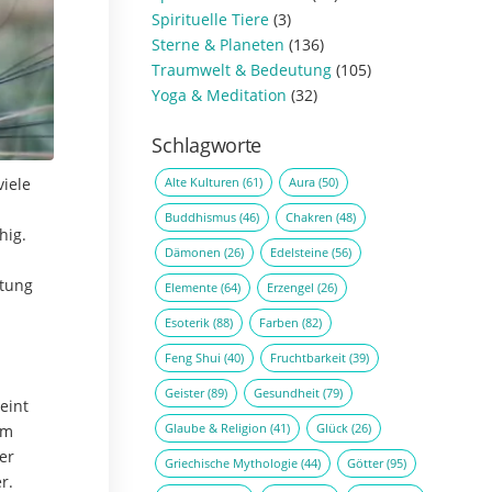
Spirituelle Tiere
(3)
Sterne & Planeten
(136)
Traumwelt & Bedeutung
(105)
Yoga & Meditation
(32)
Schlagworte
Alte Kulturen
(61)
Aura
(50)
viele
Buddhismus
(46)
Chakren
(48)
hig.
Dämonen
(26)
Edelsteine
(56)
htung
Elemente
(64)
Erzengel
(26)
Esoterik
(88)
Farben
(82)
Feng Shui
(40)
Fruchtbarkeit
(39)
Geister
(89)
Gesundheit
(79)
eint
Glaube & Religion
(41)
Glück
(26)
am
er
Griechische Mythologie
(44)
Götter
(95)
r.