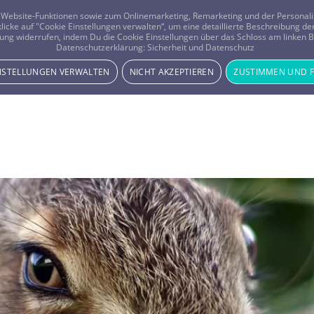
er Website-Funktionen sowie zum Onlinemarketing, Remarketing und der Persona
 klicke auf "Cookie Einstellungen verwalten“, um eine detaillierte Beschreibung
ung widerrufen, indem Du die Cookie Einstellungen über das Schloss am linken Bi
Beratung
Horoskope
Datenschutzerklärung:
Sicherheit und Datenschutz
INSTELLUNGEN VERWALTEN
NICHT AKZEPTIEREN
ZUSTIMMEN UND 