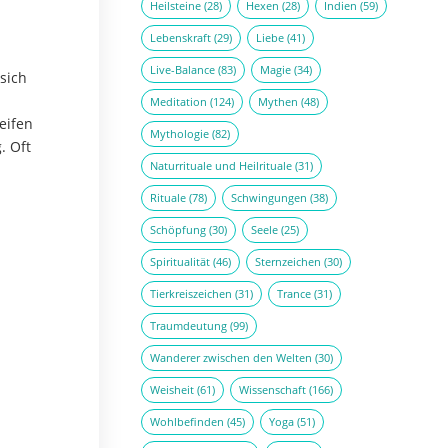
Heilsteine
(28)
Hexen
(28)
Indien
(59)
Lebenskraft
(29)
Liebe
(41)
Live-Balance
(83)
Magie
(34)
sich
Meditation
(124)
Mythen
(48)
eifen
Mythologie
(82)
. Oft
Naturrituale und Heilrituale
(31)
Rituale
(78)
Schwingungen
(38)
Schöpfung
(30)
Seele
(25)
Spiritualität
(46)
Sternzeichen
(30)
Tierkreiszeichen
(31)
Trance
(31)
Traumdeutung
(99)
Wanderer zwischen den Welten
(30)
Weisheit
(61)
Wissenschaft
(166)
Wohlbefinden
(45)
Yoga
(51)