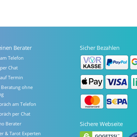
einen Berater
Sicher Bezahlen
 am Telefon
per Chat
auf Termin
Beratung ohne
ng
präch am Telefon
präch per Chat
Sichere Webseite
ano Berater
er & Tarot Experten