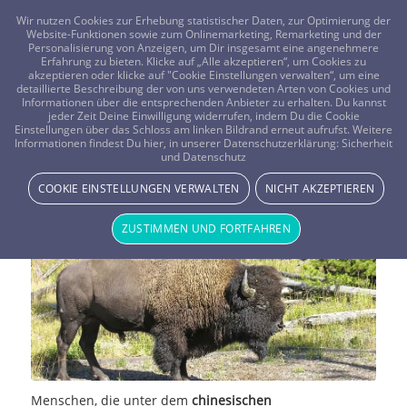
FRAGEN? KOSTENLOS ANRUFEN:
0800-8478266
Wir nutzen Cookies zur Erhebung statistischer Daten, zur Optimierung der
Website-Funktionen sowie zum Onlinemarketing, Remarketing und der
Personalisierung von Anzeigen, um Dir insgesamt eine angenehmere
Erfahrung zu bieten. Klicke auf „Alle akzeptieren“, um Cookies zu
akzeptieren oder klicke auf "Cookie Einstellungen verwalten“, um eine
detaillierte Beschreibung der von uns verwendeten Arten von Cookies und
Informationen über die entsprechenden Anbieter zu erhalten. Du kannst
jeder Zeit Deine Einwilligung widerrufen, indem Du die Cookie
Chinesisches Horoskop Ochse /
Einstellungen über das Schloss am linken Bildrand erneut aufrufst. Weitere
Informationen findest Du hier, in unserer Datenschutzerklärung:
Sicherheit
und Datenschutz
Büffel
COOKIE EINSTELLUNGEN VERWALTEN
NICHT AKZEPTIEREN
STERNE & PLANETEN
ZUSTIMMEN UND FORTFAHREN
Menschen, die unter dem
chinesischen