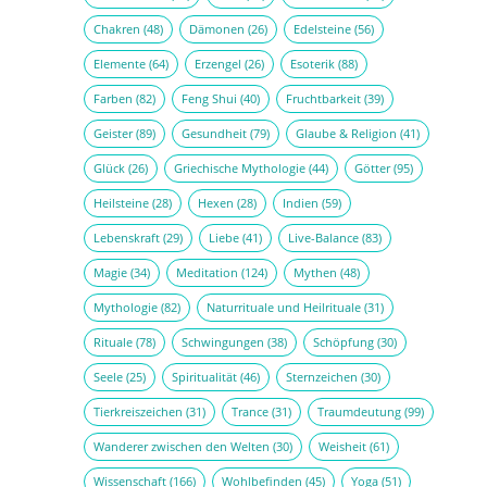
Chakren
(48)
Dämonen
(26)
Edelsteine
(56)
Elemente
(64)
Erzengel
(26)
Esoterik
(88)
Farben
(82)
Feng Shui
(40)
Fruchtbarkeit
(39)
Geister
(89)
Gesundheit
(79)
Glaube & Religion
(41)
Glück
(26)
Griechische Mythologie
(44)
Götter
(95)
Heilsteine
(28)
Hexen
(28)
Indien
(59)
Lebenskraft
(29)
Liebe
(41)
Live-Balance
(83)
Magie
(34)
Meditation
(124)
Mythen
(48)
Mythologie
(82)
Naturrituale und Heilrituale
(31)
Rituale
(78)
Schwingungen
(38)
Schöpfung
(30)
Seele
(25)
Spiritualität
(46)
Sternzeichen
(30)
Tierkreiszeichen
(31)
Trance
(31)
Traumdeutung
(99)
Wanderer zwischen den Welten
(30)
Weisheit
(61)
Wissenschaft
(166)
Wohlbefinden
(45)
Yoga
(51)