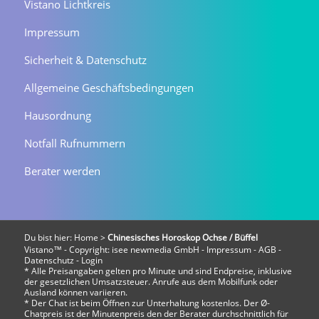
Vistano Lichtkreis
Impressum
Sicherheit & Datenschutz
Allgemeine Geschäftsbedingungen
Hausordnung
Notfall Rufnummern
Berater werden
Du bist hier:
Home
>
Chinesisches Horoskop Ochse / Büffel
Vistano™ - Copyright:
isee newmedia GmbH
-
Impressum
-
AGB
-
Datenschutz
-
Login
* Alle Preisangaben gelten pro Minute und sind Endpreise, inklusive
der gesetzlichen Umsatzsteuer. Anrufe aus dem Mobilfunk oder
Ausland können variieren.
* Der Chat ist beim Öffnen zur Unterhaltung kostenlos. Der Ø-
Chatpreis ist der Minutenpreis den der Berater durchschnittlich für