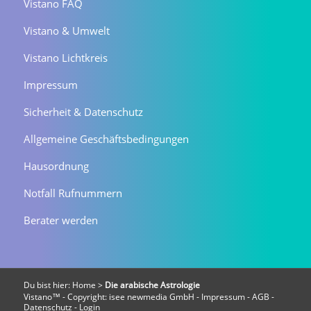
Vistano FAQ
Vistano & Umwelt
Vistano Lichtkreis
Impressum
Sicherheit & Datenschutz
Allgemeine Geschäftsbedingungen
Hausordnung
Notfall Rufnummern
Berater werden
Du bist hier:
Home
>
Die arabische Astrologie
Vistano™ - Copyright:
isee newmedia GmbH
-
Impressum
-
AGB
-
Datenschutz
-
Login