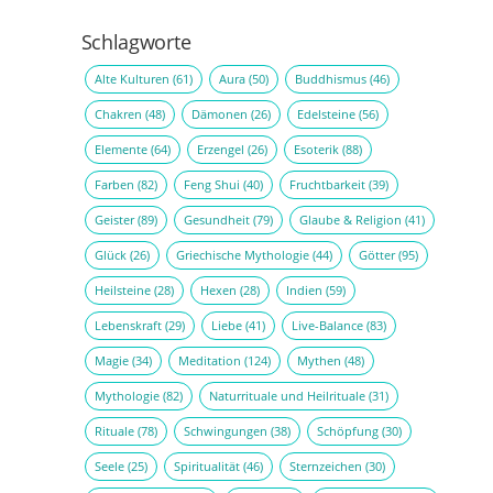
Schlagworte
Alte Kulturen
(61)
Aura
(50)
Buddhismus
(46)
Chakren
(48)
Dämonen
(26)
Edelsteine
(56)
Elemente
(64)
Erzengel
(26)
Esoterik
(88)
Farben
(82)
Feng Shui
(40)
Fruchtbarkeit
(39)
Geister
(89)
Gesundheit
(79)
Glaube & Religion
(41)
Glück
(26)
Griechische Mythologie
(44)
Götter
(95)
Heilsteine
(28)
Hexen
(28)
Indien
(59)
Lebenskraft
(29)
Liebe
(41)
Live-Balance
(83)
Magie
(34)
Meditation
(124)
Mythen
(48)
Mythologie
(82)
Naturrituale und Heilrituale
(31)
Rituale
(78)
Schwingungen
(38)
Schöpfung
(30)
Seele
(25)
Spiritualität
(46)
Sternzeichen
(30)