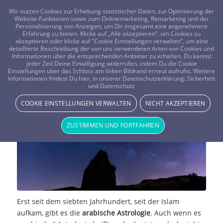
FRAGEN? KOSTENLOS ANRUFEN:
0800-8478266
Wir nutzen Cookies zur Erhebung statistischer Daten, zur Optimierung der
Website-Funktionen sowie zum Onlinemarketing, Remarketing und der
Personalisierung von Anzeigen, um Dir insgesamt eine angenehmere
Erfahrung zu bieten. Klicke auf „Alle akzeptieren“, um Cookies zu
akzeptieren oder klicke auf "Cookie Einstellungen verwalten“, um eine
detaillierte Beschreibung der von uns verwendeten Arten von Cookies und
Informationen über die entsprechenden Anbieter zu erhalten. Du kannst
jeder Zeit Deine Einwilligung widerrufen, indem Du die Cookie
Einstellungen über das Schloss am linken Bildrand erneut aufrufst. Weitere
Die arabische Astrologie
Informationen findest Du hier, in unserer Datenschutzerklärung:
Sicherheit
und Datenschutz
STERNE & PLANETEN
COOKIE EINSTELLUNGEN VERWALTEN
NICHT AKZEPTIEREN
ZUSTIMMEN UND FORTFAHREN
Erst seit dem siebten Jahrhundert, seit der Islam
aufkam, gibt es die
arabische Astrologie
. Auch wenn es